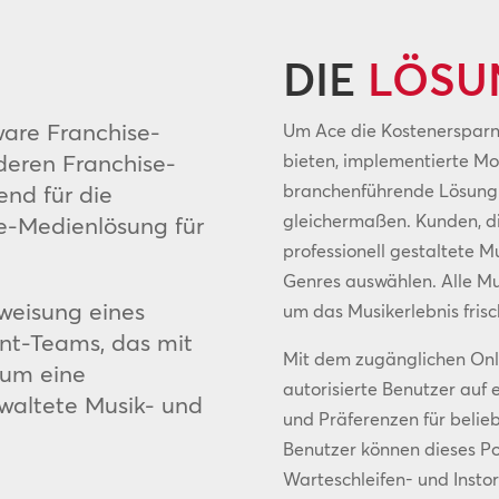
DIE
LÖSU
are Franchise-
Um Ace die Kostenersparni
eren Franchise-
bieten, implementierte M
end für die
branchenführende Lösung 
gleichermaßen. Kunden, di
e-Medienlösung für
professionell gestaltete 
Genres auswählen. Alle Mu
weisung eines
um das Musikerlebnis frisc
nt-Teams, das mit
Mit dem zugänglichen Onl
 um eine
autorisierte Benutzer au
waltete Musik- und
und Präferenzen für belieb
Benutzer können dieses Po
Warteschleifen- und Inst