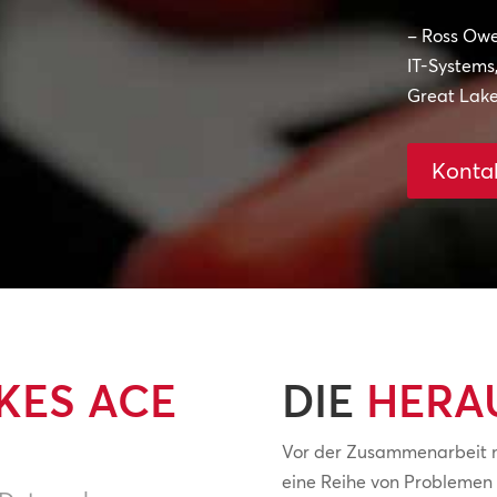
– Ross Ow
IT-System
Great Lak
Kontak
KES ACE
DIE
HERA
Vor der Zusammenarbeit 
eine Reihe von Problemen 