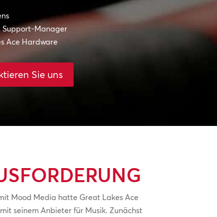
ens
s, Support-Manager
es Ace Hardware
tieren Sie uns
USFORDERUNG
mit Mood Media hatte Great Lakes Ace
mit seinem Anbieter für Musik. Zunächst