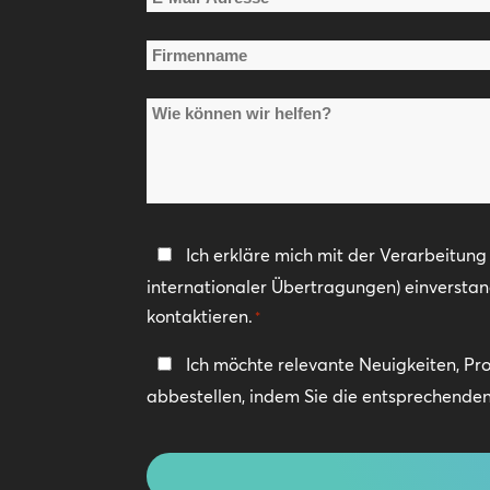
Mail-
Firmenname
Adresse
*
*
Wie
können
wir
helfen?
Datenschutzerklärung
Ich erkläre mich mit der Verarbeitun
internationaler Übertragungen) einversta
*
kontaktieren.
*
In
Ich möchte relevante Neuigkeiten, Pr
Kontakt
abbestellen, indem Sie die entsprechenden 
bleiben
CAPTCHA