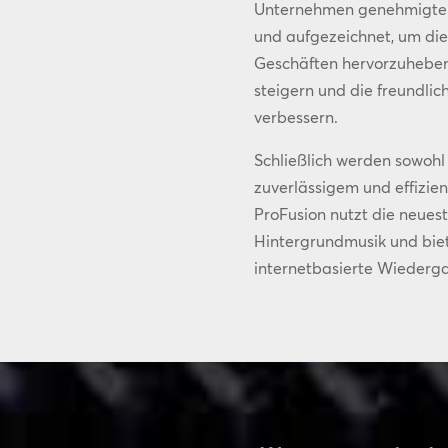
Unternehmen genehmigten
und aufgezeichnet, um di
Geschäften hervorzuheben,
steigern und die freundli
verbessern.
Schließlich werden sowohl
zuverlässigem und effizie
ProFusion nutzt die neues
Hintergrundmusik und biet
internetbasierte Wiederga