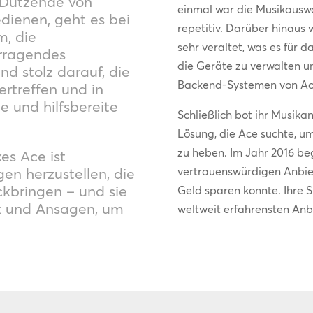
e Dutzende von
einmal war die Musikauswah
ienen, geht es bei
repetitiv. Darüber hinaus 
m, die
sehr veraltet, was es für 
rragendes
die Geräte zu verwalten u
nd stolz darauf, die
Backend-Systemen von Ace
rtreffen und in
e und hilfsbereite
Schließlich bot ihr Musika
Lösung, die Ace suchte, u
zu heben. Im Jahr 2016 be
es Ace ist
n herzustellen, die
vertrauenswürdigen Anbiet
kbringen – und sie
Geld sparen konnte. Ihre
k und Ansagen, um
weltweit erfahrensten Anb