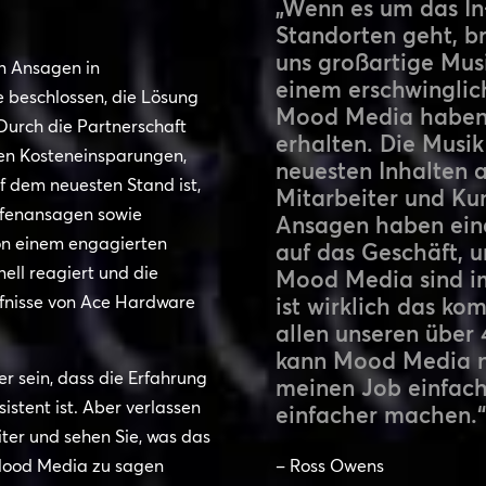
„Wenn es um das In
Standorten geht, br
uns großartige Musi
n Ansagen in
einem erschwinglich
ie beschlossen, die Lösung
Mood Media haben 
. Durch die Partnerschaft
erhalten. Die Musi
en Kosteneinsparungen,
neuesten Inhalten a
f dem neuesten Stand ist,
Mitarbeiter und Ku
fenansagen sowie
Ansagen haben einen
von einem engagierten
auf das Geschäft, 
ell reagiert und die
Mood Media sind im
fnisse von Ace Hardware
ist wirklich das kom
allen unseren über 
kann Mood Media n
r sein, dass die Erfahrung
meinen Job einfach
stent ist. Aber verlassen
einfacher machen.“
eiter und sehen Sie, was das
Mood Media zu sagen
– Ross Owens