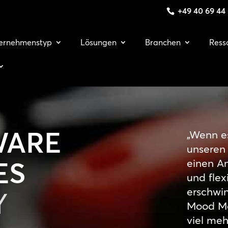
+49 40 69 44
ernehmenstyp
Lösungen
Branchen
Ress
WARE
„Wenn es
unseren
ES
einen An
und fle
erschwin
Y
Mood Me
viel me