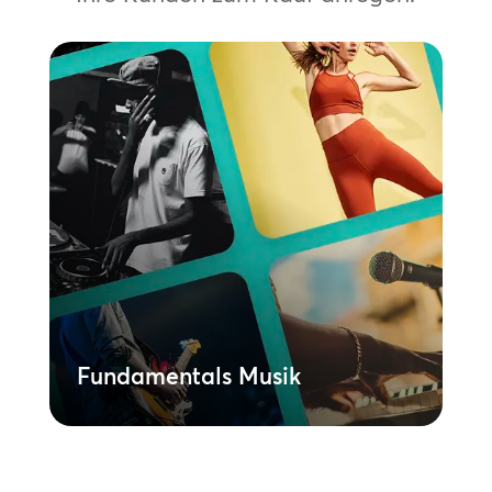
Fundamentals Musik
Erstellen Sie mit unseren vollständig
lizenzierten Musikbibliotheken
hochwertige Wiedergabelisten, die Sie für
Ihr gesamtes Portfolio verwenden oder
auf einen bestimmten Standort
zuschneiden können. Eine einfache
Möglichkeit, in Musik zu investieren, ohne
sich um die rechtlichen Aspekte der
Lizenzierung kümmern oder zusätzliche
Gebühren für die Sammlung und
Aufführung einplanen zu müssen.
Mehr erfahren
Fundamentals Musik