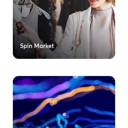
Einzelhandelsgeschäfte, Restaurants,
Hotels und andere Einrichtungen des
Gastgewerbes entwickelt wurde, sorgt für
ein tiefes Eintauchen in die Marke und
lässt sich nahtlos in Ihre bestehenden AV-
Systeme integrieren.
Mehr erfahren
Spin Market
Sonic Branding
Definieren Sie Ihren Markensound.
Entdecken Sie, wie Sie mit Sonic Branding
eine konsistente Identität schaffen
können, von einem wirklich einzigartigen
Sonic Logo bis hin zu einer