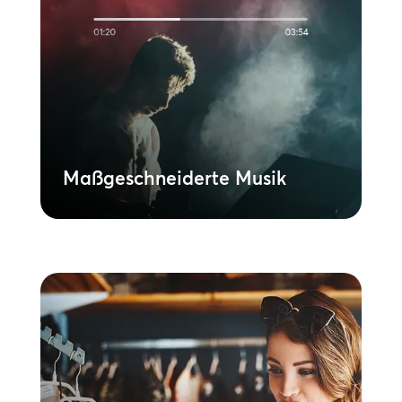
Netzwerk von Music Supervisors
zusammen, um eine maßgeschneiderte
Wiedergabeliste mit lizenzierter
Originalmusik zu erstellen, die Ihre
Geschichte perfekt in Szene setzt. Eine
nahtlose Mischung aus Strategie und
Emotion, maßgeschneidert, um Ihre
Zielgruppe anzusprechen.
Mehr erfahren
Maßgeschneiderte Musik
Spin Market
Stellen Sie eine erstklassige
Wiedergabeliste mit unserem Boutique-
Musikdienst zusammen. Dieser
handgefertigte Service, der speziell für