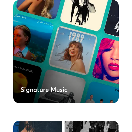
Signature Music
Stellen Sie mit unserer Premium-
Streaming-Lösung dynamische
Wiedergabelisten zusammen. Mit seiner
umfangreichen Bibliothek an lizenzierter
Musik ermöglicht Signature Music Ihnen,
eine konsistente, markengerechte
Klanglandschaft an allen Ihren
Standorten zu schaffen. Ein schneller,
einfacher und skalierbarer Weg, die
Macht der Musik in Ihrem Unternehmen
zu nutzen
Mehr erfahren
Signature Music