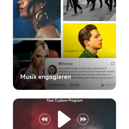
Musik engagieren
Erweitern Sie Ihre Wiedergabelisten mit
markengerechten Audiobotschaften, die
von KI geschrieben und gesprochen
werden, um Ihre Kunden anzusprechen
und Promotions hervorzuheben. Mit Hilfe
von KI können Sie Ihre Audiodateien
dynamisch aktualisieren, ohne in
Schauspieler investieren oder Studiozeit
buchen zu müssen.
Mehr erfahren
Musik engagieren
Maßgeschneiderte Musik
Arbeiten Sie mit unserem globalen