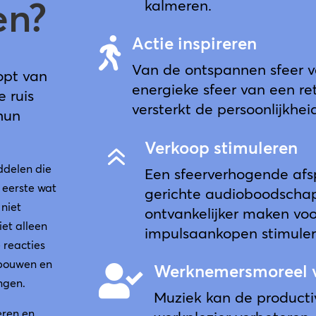
en?
kalmeren.
Actie inspireren

Van de ontspannen sfeer v
oopt van
energieke sfeer van een re
e ruis
versterkt de persoonlijkhei
hun
Verkoop stimuleren
6
ddelen die
Een sfeerverhogende afsp
 eerste wat
gerichte audioboodschap
 niet
ontvankelijker maken voo
iet alleen
impulsaankopen stimuler
 reacties
pbouwen en
Werknemersmoreel 

engen.
Muziek kan de producti
eren en