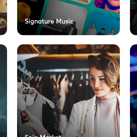
in te zetten.
Meer informatie
Signature Music
Spin Market
Stel een eersteklas afspeellijst samen
met onze boutique muziekservice.
Deze handgemaakte service is
ontworpen voor winkels, restaurants,
hotels en andere horecagelegenheden
en biedt een diepgaande
merkbeleving terwijl hij naadloos
integreert met je bestaande AV-
systemen.
Meer informatie