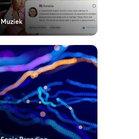
studiotijd hoeft te reserveren.
Meer informatie
Muziek
Sonic Branding
Bepaal de sound van je merk. Ontdek
hoe sonic branding een consistente
identiteit kan creëren, van een echt
uniek sonic logo tot een aangepaste
cross-channel muziekstrategie.
Meer informatie