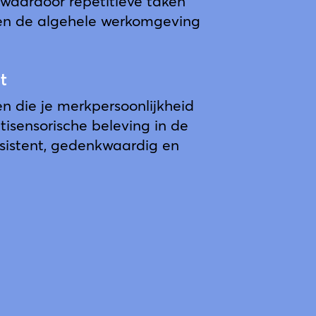
 waardoor repetitieve taken
 en de algehele werkomgeving
t
en die je merkpersoonlijkheid
isensorische beleving in de
nsistent, gedenkwaardig en