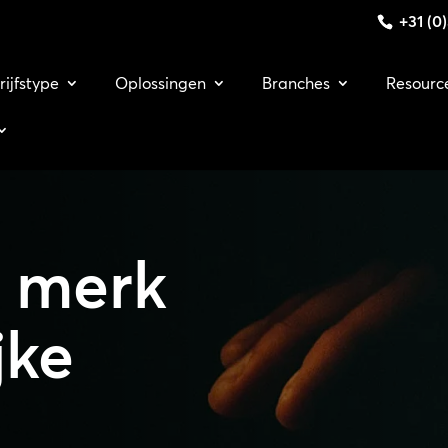
+31 (0
rijfstype
Oplossingen
Branches
Resourc
e merk
jke