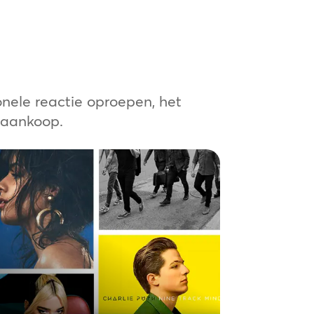
onele reactie oproepen, het
 aankoop.
Muziek
Verbeter je afspeellijsten met op je
merk afgestemde
audioboodschappen, geschreven en
ingesproken door AI om je klanten te
boeien en promoties onder de
aandacht te brengen. Dankzij de
kracht van AI kun je je audio
dynamisch updaten zonder dat je
hoeft te investeren in acteurs of