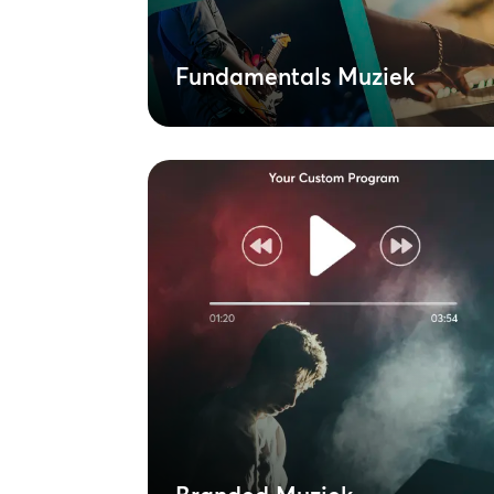
en uitvoeringskosten.
Meer informatie
Fundamentals Muziek
Branded Muziek
Werk samen met ons wereldwijde
netwerk van muzieksupervisors om een
afspeellijst op maat te maken met
gelicenseerde originele muziek die je
verhaal perfect weergeeft via geluid.
Een naadloze mix van strategie en
emotie, op maat gemaakt om je
doelgroep aan te spreken.
Meer informatie