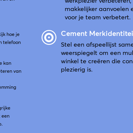
werkplezier verbeteren,
makkelijker aanvoelen
voor je team verbetert.
Cement Merkidentitei

ijk hoe je
n telefoon
Stel een afspeellijst sam
weerspiegelt om een mult
winkel te creëren die co
e kan
plezierig is.
eteren van
temming
rijke
k een
p.