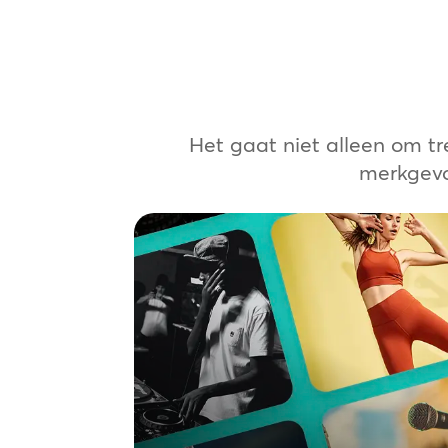
Het gaat niet alleen om tr
merkgevo
Fundamentals Muziek
Maak afspeellijsten van hoge kwaliteit
voor je hele portfolio of voor een
specifieke locatie met onze volledig
gelicentieerde muziekbibliotheken.
Een eenvoudige manier om in muziek
te investeren zonder dat je je hoeft
bezig te houden met de juridische
aspecten van licenties of een budget
hoeft vrij te maken voor extra incasso-