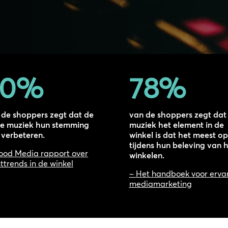
70
%
78
%
 de shoppers zegt dat de
van de shoppers zegt dat
ste muziek hun stemming
muziek het element in de
 verbeteren.
winkel is dat het meest op
tijdens hun beleving van 
od Media rapport over
winkelen.
ttrends in de winkel
– Het handboek voor erva
mediamarketing