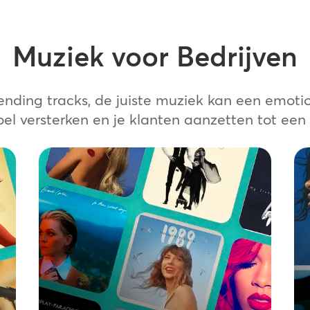
Muziek voor Bedrijven
ending tracks, de juiste muziek kan een emoti
el versterken en je klanten aanzetten tot een
Signature Music
Stel dynamische afspeellijsten samen
met onze eersteklas
streamingoplossing. Met zijn
uitgebreide bibliotheek van
gelicentieerde muziek stelt Signature
Music je in staat om een consistente,
merkonafhankelijke soundscape op te
bouwen voor al je locaties. Een snelle,
gemakkelijke en schaalbare manier
om de kracht van muziek in je bedrijf