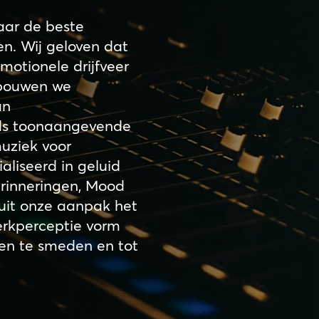
aar de beste
n. Wij geloven dat
otionele drijfveer
 bouwen we
an
lds toonaangevende
muziek voor
aliseerd in geluid
erinneringen, Mood
luit onze aanpak het
rkperceptie vorm
ten te smeden en tot