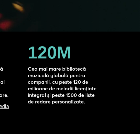
120M
că
Cea mai mare bibliotecă
muzicală globală pentru
ai
companii, cu peste 120 de
milioane de melodii licențiate
are.
integral și peste 1500 de liste
de redare personalizate.
edia