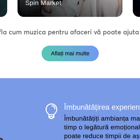
Spin Market
fla cum muzica pentru afaceri vă poate ajuta 
Aflați mai multe
Îmbunătățirea experiențe

Îmbunătățiți ambianța ma
timp o legătură emoțională
poate reduce timpii de aș