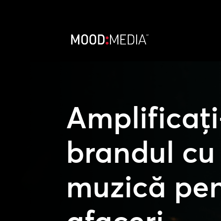
Amplificaț
brandul cu
muzică pen
afaceri