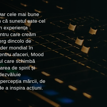
 Dar cele mai bune
m că sunetul este cel
în experiența
entru care creăm
rg dincolo de
lider mondial în
pentru afaceri, Mood
tul care schimbă
rea de spirit și
dezvăluie
percepția mărcii, de
de a inspira acțiuni.