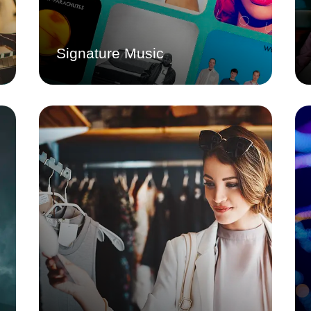
în afacerea dvs.
Aflați mai multe
Signature Music
Spin Market
Creați o listă de redare premium cu
serviciul nostru muzical de tip boutique.
Conceput pentru magazine, restaurante,
hoteluri și alte spații de ospitalitate,
acest serviciu artizanal va oferi o
imersiune profundă în brand,
integrându-se perfect cu sistemele AV
existente.
Aflați mai multe