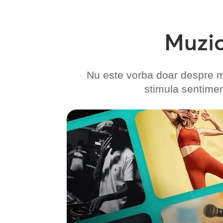
Muzic
Nu este vorba doar despre m
stimula sentiment
Fundamentals Muzică
Creați liste de redare de înaltă calitate
pe care să le utilizați în întregul
portofoliu sau să le adaptați la o locație
individuală cu bibliotecile noastre
muzicale licențiate integral. O
modalitate simplă de a investi în muzică,
fără a fi nevoie să navigați printre
aspectele legale ale licențierii sau să
bugetați taxe suplimentare de colectare