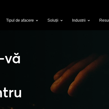
Tipul de afacere
Soluții
Industrii
Resu
i-vă
tru