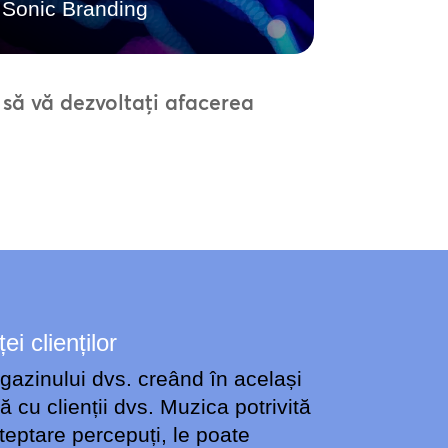
Sonic Branding
să vă dezvoltați afacerea
i clienților
gazinului dvs. creând în același
 cu clienții dvs. Muzica potrivită
teptare percepuți, le poate