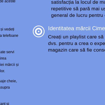
 de aceste
satisfacția la locul de 
repetitive să pară mai 
general de lucru pentr
Identitatea mărcii Cime

 și vedeți
la telefoane
Creați un playlist care să
dvs. pentru a crea o expe
magazin care să fie cons
ate servi
irea
ei mărcii și
lor.
saje cheie,
asupra
ant și