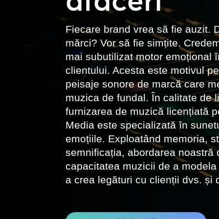
Fiecare brand vrea să fie auzit.
mărci? Vor să fie simțite. Crede
mai subutilizat motor emoțional 
clientului. Acesta este motivul p
peisaje sonore de marcă care me
muzica de fundal. În calitate de 
furnizarea de muzică licențiată 
Media este specializată în sune
emoțiile. Exploatând memoria, sta
semnificația, abordarea noastră 
capacitatea muzicii de a modela 
a crea legături cu clienții dvs. și 