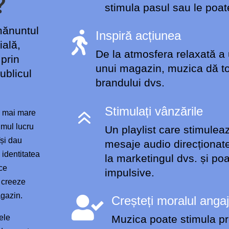
?
stimula pasul sau le poat
amănuntul
Inspiră acțiunea

ială,
De la atmosfera relaxată a 
 prin
unui magazin, muzica dă ton
ublicul
brandului dvs.
Stimulați vânzările
6
l mai mare
imul lucru
Un playlist care stimulea
își dau
mesaje audio direcționate,
 identitatea
la marketingul dvs. și po
ce
impulsive.
ă creeze
agazin.
Creșteți moralul angaj

ele
Muzica poate stimula pr