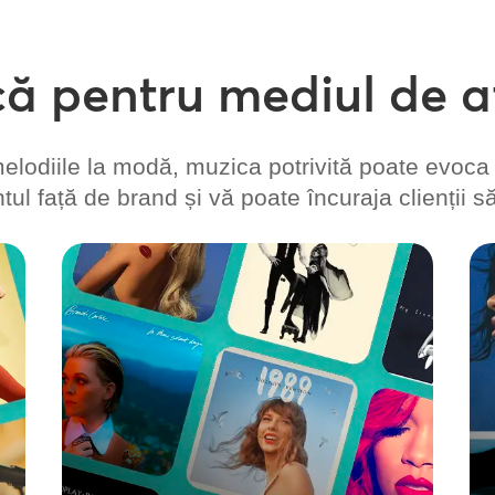
ă pentru mediul de a
elodiile la modă, muzica potrivită poate evoca
ul față de brand și vă poate încuraja clienții să
Signature Music
Creați liste de redare dinamice cu
soluția noastră premium de streaming.
Cu vasta sa bibliotecă de muzică
licențiată, Signature Music vă permite să
creați un peisaj sonor consecvent, în
conformitate cu marca, în toate locațiile
dvs. O modalitate rapidă, ușoară și
scalabilă de a valorifica puterea muzicii