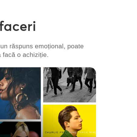
faceri
 un răspuns emoțional, poate
 facă o achiziție.
Engage Music
Îmbunătățiți listele dvs. de redare cu
mesaje audio adaptate mărcii, scrise și
exprimate de AI, pentru a vă atrage
clienții și a evidenția promoțiile. Prin
puterea inteligenței artificiale, vă puteți
actualiza dinamic materialele audio fără
a fi nevoie să investiți în actori sau să
rezervați timp de studio.