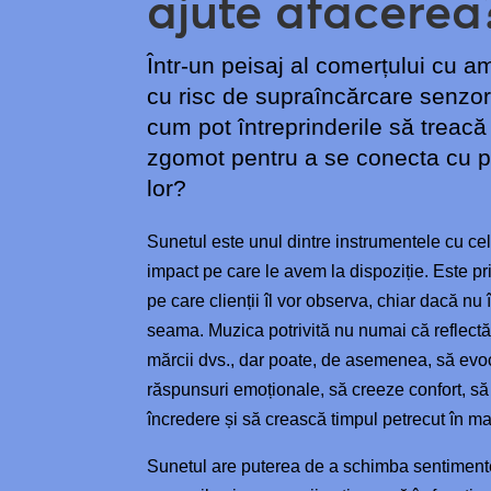
ajute afacerea
Într-un peisaj al comerțului cu 
cu risc de supraîncărcare senzor
cum pot întreprinderile să treacă
zgomot pentru a se conecta cu p
lor?
Sunetul este unul dintre instrumentele cu ce
impact pe care le avem la dispoziție. Este pr
pe care clienții îl vor observa, chiar dacă nu 
seama. Muzica potrivită nu numai că reflectă
mărcii dvs., dar poate, de asemenea, să evo
răspunsuri emoționale, să creeze confort, s
încredere și să crească timpul petrecut în m
Sunetul are puterea de a schimba sentiment