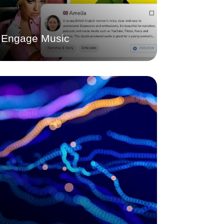
Aflați mai multe
Engage Music
Sonic Branding
Definește sunetul brandului tău.
Descoperiți cum brandingul sonic poate
crea o identitate consecventă, de la un
logo sonic cu adevărat unic la o
strategie muzicală personalizată pe mai
multe canale.
Aflați mai multe