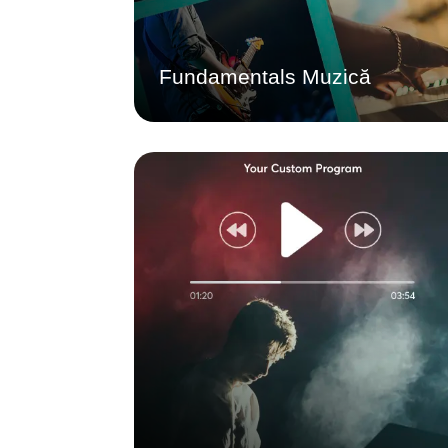
și interpretare.
Aflați mai multe
Fundamentals Muzică
Muzică personalizată
Colaborați cu rețeaua noastră globală
de supervizori muzicali pentru a crea o
listă de redare personalizată cu muzică
originală licențiată, care surprinde
perfect povestea dvs. prin sunet. Un
amestec perfect de strategie și emoție,
personalizat pentru a vă atrage publicul
țintă.
Aflați mai multe