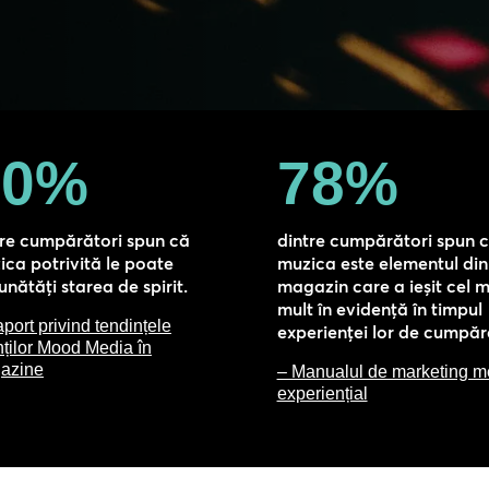
70
%
78
%
tre cumpărători spun că
dintre cumpărători spun 
ica potrivită le poate
muzica este elementul din
nătăți starea de spirit.
magazin care a ieșit cel m
mult în evidență în timpul
port privind tendințele
experienței lor de cumpăr
nților Mood Media în
azine
– Manualul de marketing m
experiențial