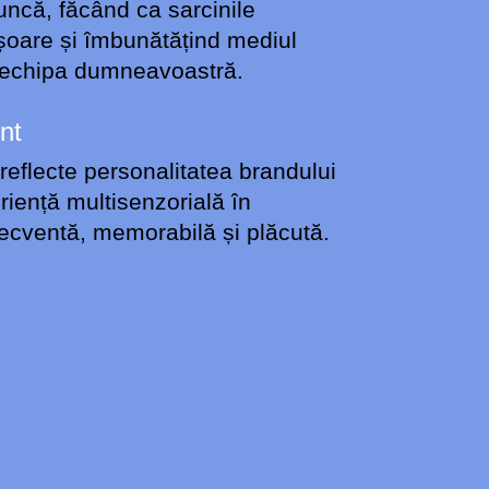
muncă, făcând ca sarcinile
ușoare și îmbunătățind mediul
u echipa dumneavoastră.
nt
 reflecte personalitatea brandului
riență multisenzorială în
ecventă, memorabilă și plăcută.