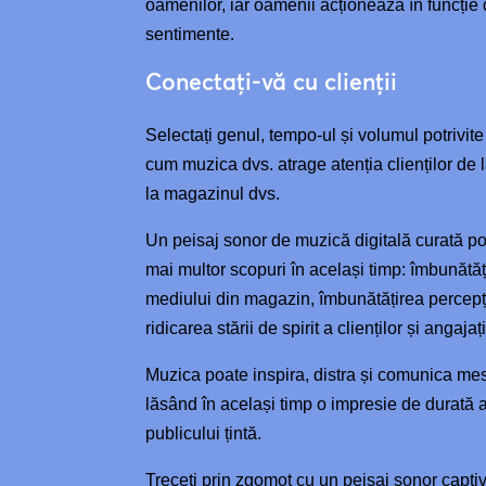
oamenilor, iar oamenii acționează în funcție
sentimente.
Conectați-vă cu clienții
Selectați genul, tempo-ul și volumul potrivite
cum muzica dvs. atrage atenția clienților de 
la magazinul dvs.
Un peisaj sonor de muzică digitală curată po
mai multor scopuri în același timp: îmbunătăț
mediului din magazin, îmbunătățirea percepți
ridicarea stării de spirit a clienților și angajați
Muzica poate inspira, distra și comunica me
lăsând în același timp o impresie de durată 
publicului țintă.
Treceți prin zgomot cu un peisaj sonor captiv