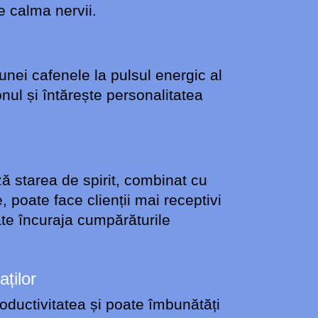
e calma nervii.
unei cafenele la pulsul energic al
ul și întărește personalitatea
ză starea de spirit, combinat cu
 poate face clienții mai receptivi
ate încuraja cumpărăturile
aților
oductivitatea și poate îmbunătăți