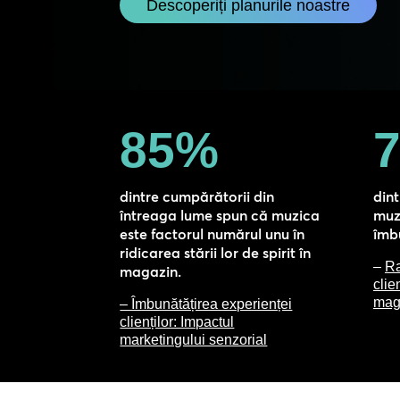
Descoperiți planurile noastre
85
%
dintre cumpărătorii din
din
întreaga lume spun că muzica
muz
este factorul numărul unu în
îmbu
ridicarea stării lor de spirit în
–
Ra
magazin.
clie
mag
– Îmbunătățirea experienței
clienților: Impactul
marketingului senzorial