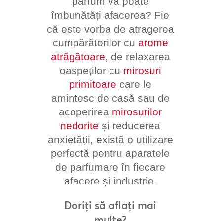
parfum vă poate
îmbunătăți afacerea? Fie
că este vorba de atragerea
cumpărătorilor cu
arome
atrăgătoare
, de relaxarea
oaspeților cu
mirosuri
primitoare
care le
amintesc de casă sau de
acoperirea
mirosurilor
nedorite
și reducerea
anxietății, există o utilizare
perfectă pentru aparatele
de parfumare în fiecare
afacere și industrie.
Doriți să aflați mai
multe?