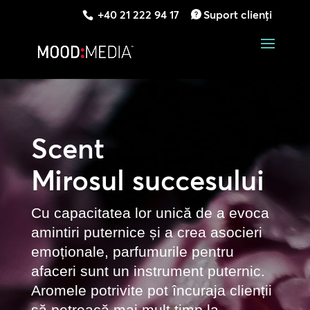
+40 21 222 94 17
Suport clienți
Scent
Mirosul succesului
Cu capacitatea lor unică de a evoca
amintiri puternice și a crea asocieri
emoționale, parfumurile pentru
afaceri sunt un instrument puternic.
Aromele potrivite pot încuraja clienții
să petreacă mai mult timp la