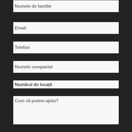
Primul
nume
Numele
Email
de
*
familie
Telefon
*
Numele
companiei
*
Numărul
de
Cum
locații
vă
*
putem
ajuta?