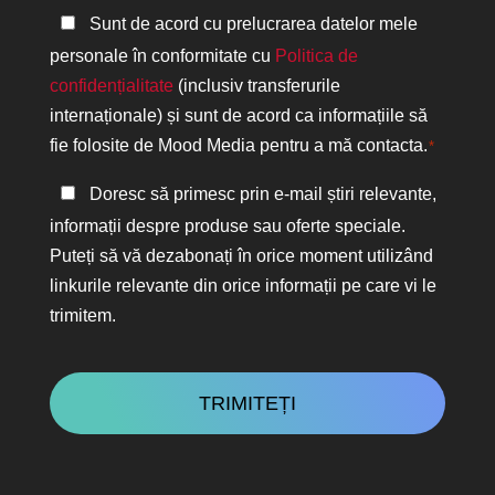
Politica
Sunt de acord cu prelucrarea datelor mele
de
personale în conformitate cu
Politica de
confidențialitate
confidențialitate
(inclusiv transferurile
*
internaționale) și sunt de acord ca informațiile să
fie folosite de Mood Media pentru a mă contacta.
*
Păstrați
Doresc să primesc prin e-mail știri relevante,
legătura
informații despre produse sau oferte speciale.
Puteți să vă dezabonați în orice moment utilizând
linkurile relevante din orice informații pe care vi le
trimitem.
CAPTCHA