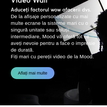
Video Wall
Aduceți factorul wow afacerii dvs.
De la afișaje personalizate cu mai
multe ecrane la sisteme mari cu o
singură unitate sau soluții
intermediare, Mood vă oferă tot ce
aveți nevoie pentru a face o impresie
de durată.
Fiți mari cu pereții video de la Mood.
Aflați mai multe