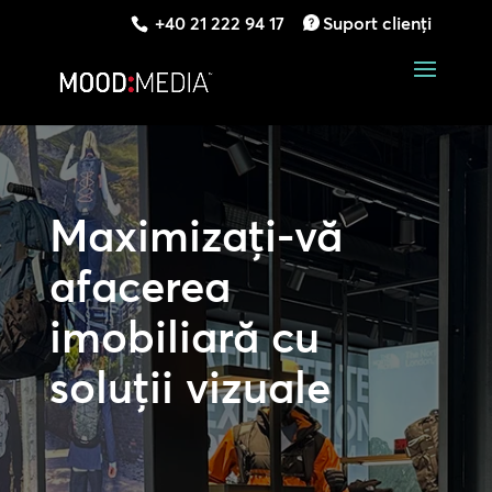
+40 21 222 94 17
Suport clienți
Maximizați-vă
afacerea
imobiliară cu
soluții vizuale