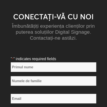
CONECTAȚI-VĂ CU NOI
Îmbunătățiți experiența clienților prin
puterea soluțiilor Digital Signage.
Contactați-ne astăzi.
"
" indicates required fields
*
Nume
*
Primul
nume
Numele
Email
de
*
familie