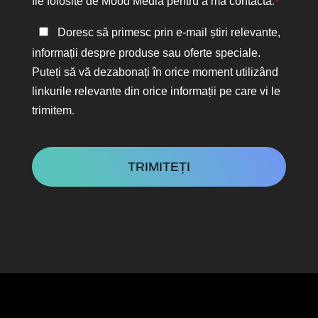
fie folosite de Mood Media pentru a mă contacta.
*
Păstrați
Doresc să primesc prin e-mail știri relevante,
legătura
informații despre produse sau oferte speciale.
Puteți să vă dezabonați în orice moment utilizând
linkurile relevante din orice informații pe care vi le
trimitem.
CAPTCHA