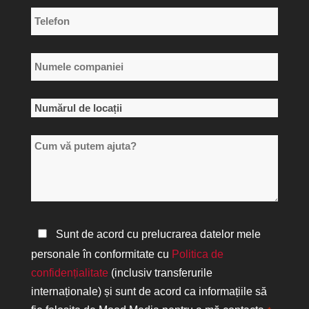
Telefon
*
Numele
companiei
*
Numărul
de
Cum
locații
vă
*
putem
ajuta?
Politica
Sunt de acord cu prelucrarea datelor mele
de
personale în conformitate cu
Politica de
confidențialitate
confidențialitate
(inclusiv transferurile
*
internaționale) și sunt de acord ca informațiile să