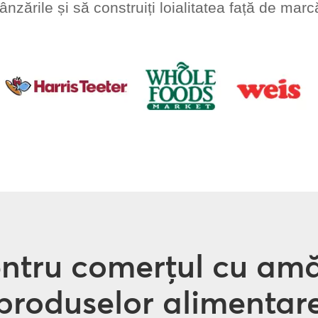
ânzările și să construiți loialitatea față de marc
entru comerțul cu am
produselor alimentar