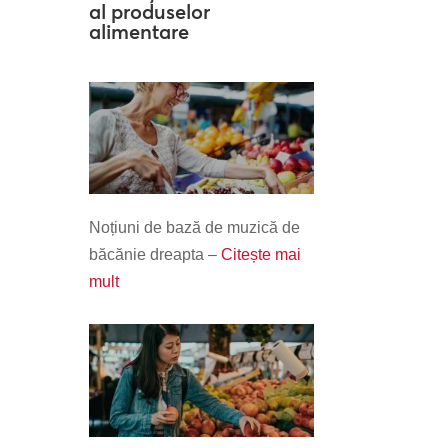
al produselor
alimentare
Noțiuni de bază de muzică de
băcănie dreapta –
Citește mai
mult