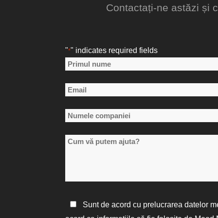
Contactați-ne astăzi și 
"
" indicates required fields
*
Nume
*
Primul
Email
nume
*
Numele
companiei
Cum
*
vă
putem
ajuta?
Politica
Sunt de acord cu prelucrarea datelor m
de