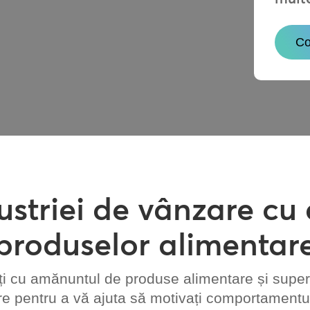
Co
dustriei de vânzare c
produselor alimentar
nți cu amănuntul de produse alimentare și super
are pentru a vă ajuta să motivați comportamentul