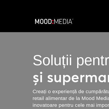
Soluții pent
și superma
Creați o experiență de cumpărătur
retail alimentar de la Mood Medi
inovatoare pentru cele mai impor