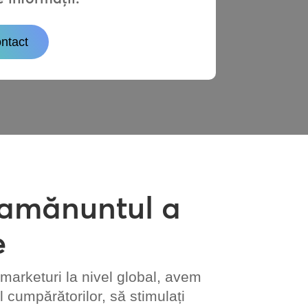
ntact
u amănuntul a
e
marketuri la nivel global, avem
 cumpărătorilor, să stimulați