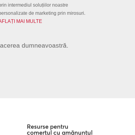
prin intermediul soluțiilor noastre
personalizate de marketing prin mirosuri.
AFLAȚI MAI MULTE
u afacerea dumneavoastră.
Resurse pentru
comerțul cu amănuntul