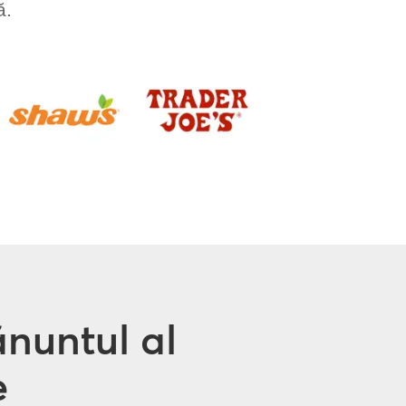
ă.
ănuntul al
e