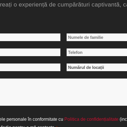
creați o experiență de cumpărături captivantă, ca
Numele
Telefon
de
*
familie
Numărul
de
locații
*
ele personale în conformitate cu
Politica de confidențialitate
(inc