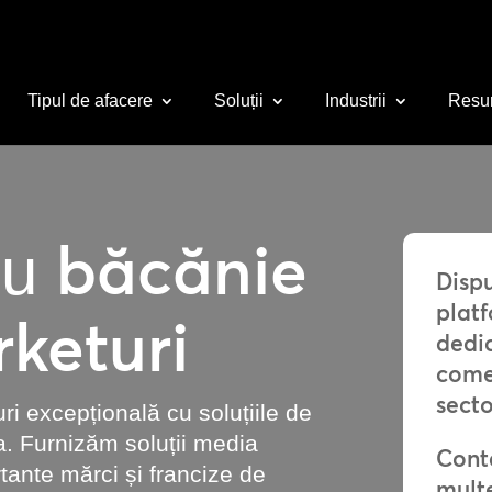
Tipul de afacere
Soluții
Industrii
Resu
băcănie
ru
Disp
platf
rketuri
dedic
come
secto
i excepțională cu soluțiile de
a. Furnizăm soluții media
Cont
tante mărci și francize de
multe