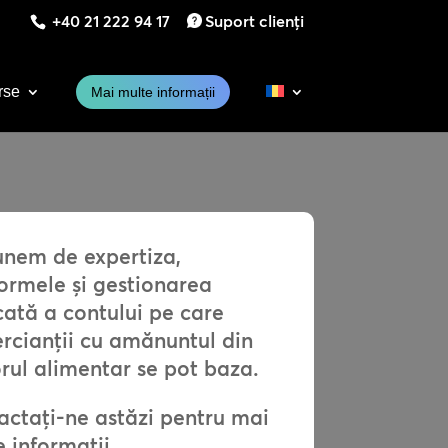
+40 21 222 94 17
Suport clienți
rse
Mai multe informații
unem de expertiza,
ormele și gestionarea
ată a contului pe care
rcianții cu amănuntul din
rul alimentar se pot baza.
actați-ne astăzi pentru mai
 informații.