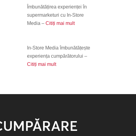
Îmbunătățirea experienței în
supermarketuri cu In-Store
Media –
Citiți mai mult
In-Store Media îmbunătățește
experiența cumpărătorului –
Citiți mai mult
 CUMPĂRARE