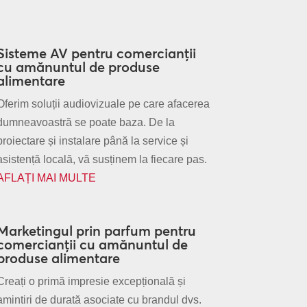
Sisteme AV pentru comercianții
cu amănuntul de produse
alimentare
Oferim soluții audiovizuale pe care afacerea
dumneavoastră se poate baza. De la
proiectare și instalare până la service și
asistență locală, vă susținem la fiecare pas.
AFLAȚI MAI MULTE
Marketingul prin parfum pentru
comercianții cu amănuntul de
produse alimentare
Creați o primă impresie excepțională și
amintiri de durată asociate cu brandul dvs.