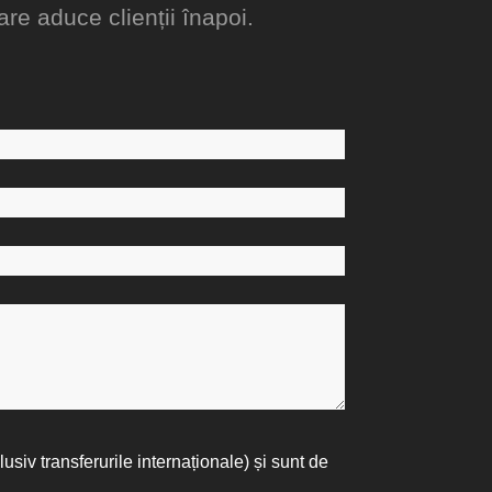
re aduce clienții înapoi.
lusiv transferurile internaționale) și sunt de