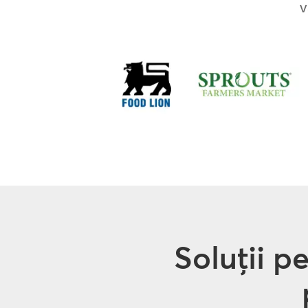
v
Soluții p