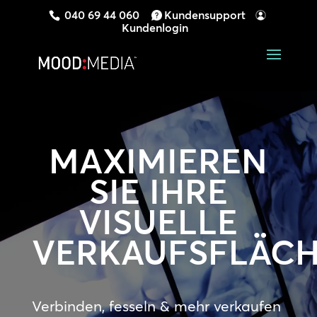
040 69 44 060
Kundensupport
Kundenlogin
MAXIMIEREN
SIE IHRE
VISUELLE
VERKAUFSFLÄC
Verbinden, fesseln & mehr verkaufen