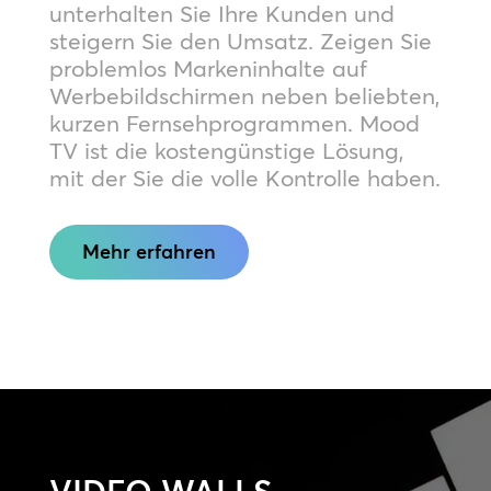
unterhalten Sie Ihre Kunden und
steigern Sie den Umsatz. Zeigen Sie
problemlos Markeninhalte auf
Werbebildschirmen neben beliebten,
kurzen Fernsehprogrammen. Mood
TV ist die kostengünstige Lösung,
mit der Sie die volle Kontrolle haben.
Mehr erfahren