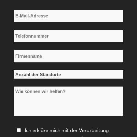
Nachname
E-
Mail-
Adresse
Telefonnummer
*
*
Firmenname
*
Anzahl
der
Wie
Standorte
können
*
wir
helfen?
Datenschutzerklärung
Ich erkläre mich mit der Verarbeitung