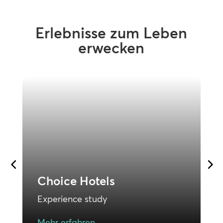
Erlebnisse zum Leben
erwecken
F
Choice Hotels
E
Experience study
M
Mehr erfahren