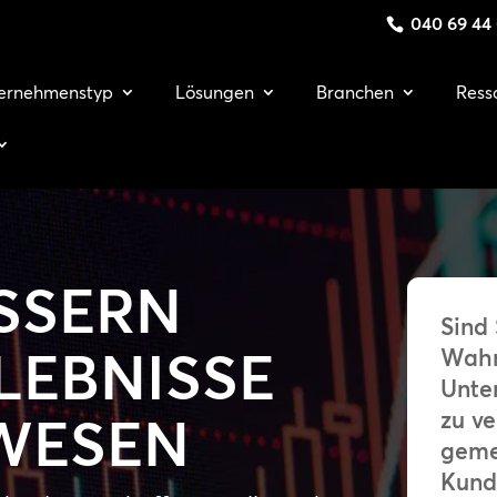
040 69 44
ernehmenstyp
Lösungen
Branchen
Ress
SSERN
Sind 
LEBNISSE
Wahr
Unte
zu ve
WESEN
geme
Kund