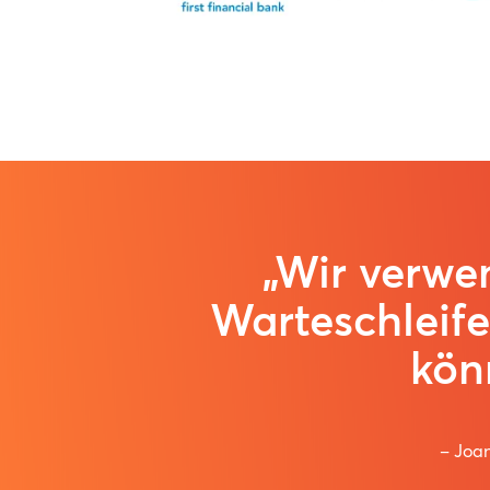
„Wir verwe
Warteschleif
kön
– Joan