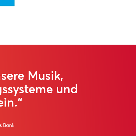
sere Musik,
gssysteme und
in.“
gs Bank