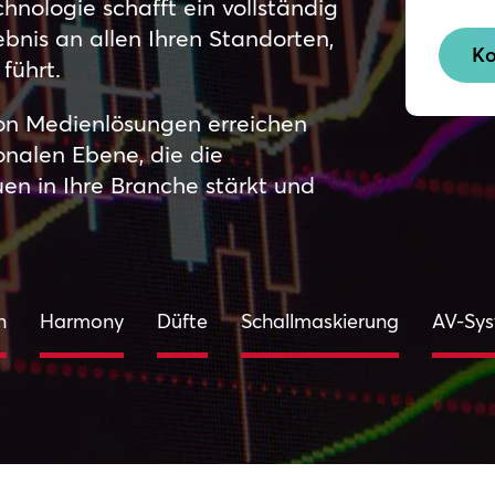
hnologie schafft ein vollständig
nis an allen Ihren Standorten,
Ko
führt.
von Medienlösungen erreichen
onalen Ebene, die die
en in Ihre Branche stärkt und
n
Harmony
Düfte
Schallmaskierung
AV-Sy