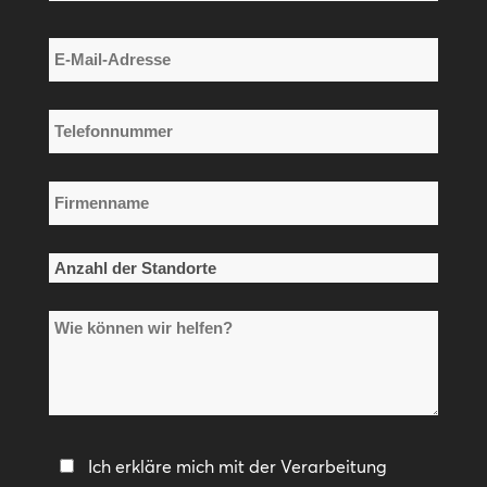
Nachname
E-
Mail-
Adresse
Telefonnummer
*
*
Firmenname
*
Anzahl
der
Wie
Standorte
können
*
wir
helfen?
Datenschutzerklärung
Ich erkläre mich mit der Verarbeitung