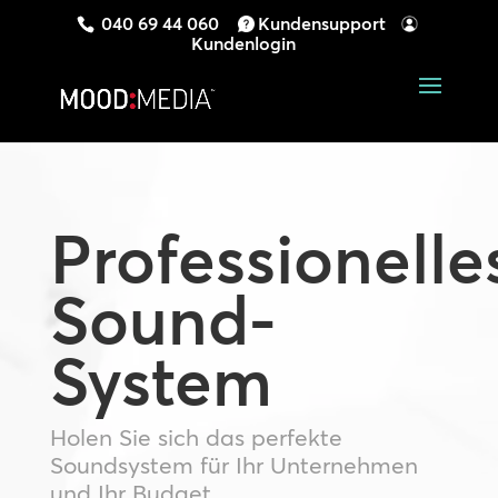
040 69 44 060
Kundensupport
Kundenlogin
Professionelle
Sound-
System
Holen Sie sich das perfekte
Soundsystem für Ihr Unternehmen
und Ihr Budget.