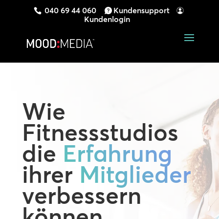
040 69 44 060
Kundensupport
Kundenlogin
Wie
Fitnessstudios
die
Erfahrung
ihrer
Mitglieder
verbessern
können