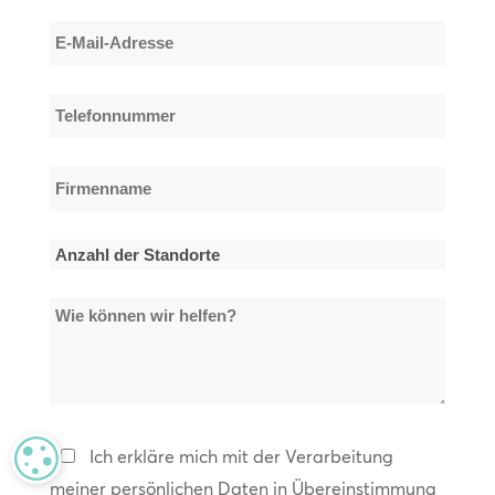
Nachname
E-
Mail-
Adresse
Telefonnummer
*
*
Firmenname
*
Anzahl
der
Wie
Standorte
können
*
wir
helfen?
Datenschutzerklärung
Ich erkläre mich mit der Verarbeitung
MANAGE PRIVACY
meiner persönlichen Daten in Übereinstimmung
*