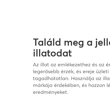
Találd meg a jel
illatodat
Az illat az emlékezethez és az 
legerősebb érzék, és ereje üzlet
tagadhatatlan. Használja az ill
márkája érdekében, és hozzon lét
eredményeket.