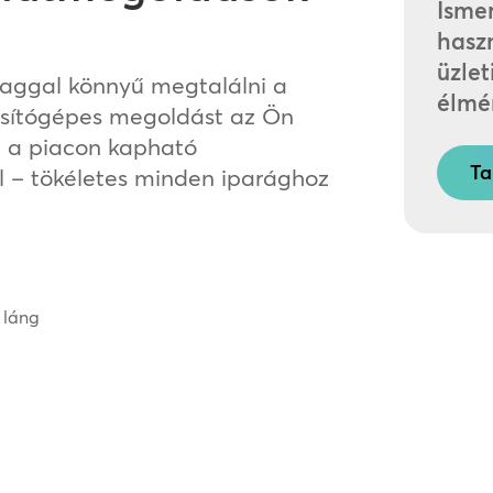
Isme
haszn
üzlet
yaggal könnyű megtalálni a
élmé
tosítógépes megoldást az Ön
n a piacon kapható
Ta
zül – tökéletes minden iparághoz
t láng