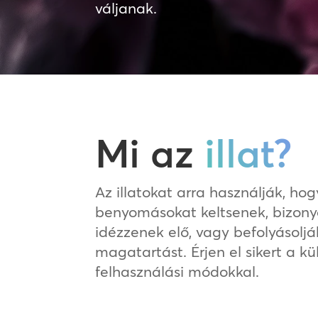
váljanak.
Mi az
illat?
Az illatokat arra használják, ho
benyomásokat keltsenek, bizony
idézzenek elő, vagy befolyásoljá
magatartást. Érjen el sikert a kü
felhasználási módokkal.