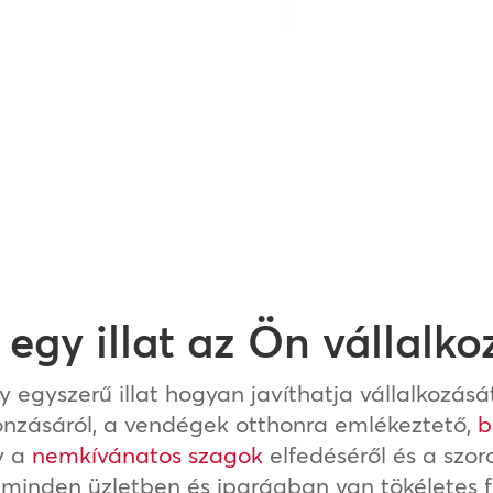
 egy illat az Ön vállalk
y egyszerű illat hogyan javíthatja vállalkozásá
onzásáról, a vendégek otthonra emlékeztető,
b
y a
nemkívánatos szagok
elfedéséről és a szor
 minden üzletben és iparágban van tökéletes 