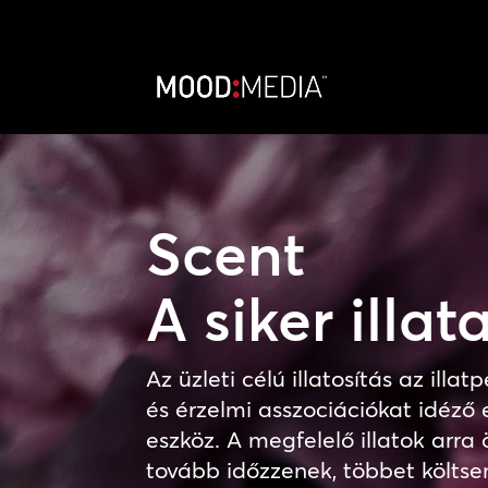
Scent
A siker illat
Az üzleti célú illatosítás az ill
és érzelmi asszociációkat idéző 
eszköz. A megfelelő illatok arra
tovább időzzenek, többet költs