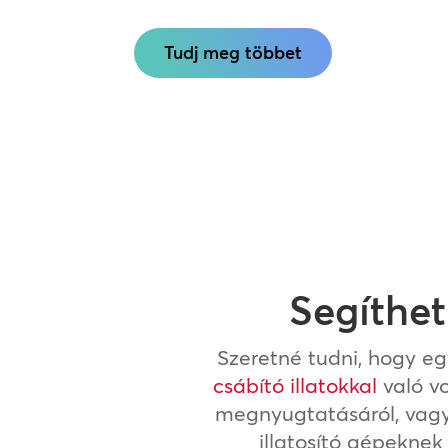
Tudj meg többet
Segíthet
Szeretné tudni, hogy eg
csábító illatokkal
való v
megnyugtatásáról, vag
illatosító gépeknek