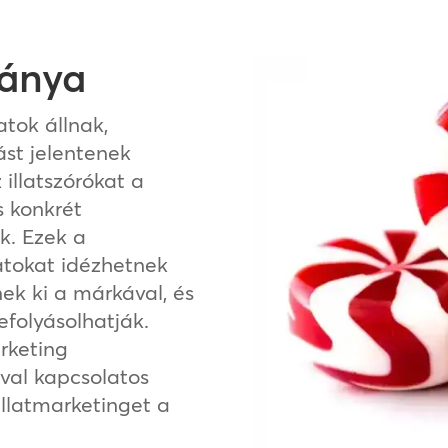
mánya
atok állnak,
st jelentenek
illatszórókat a
s konkrét
k. Ezek a
tokat idézhetnek
nek ki a márkával, és
efolyásolhatják.
arketing
val kapcsolatos
illatmarketinget a