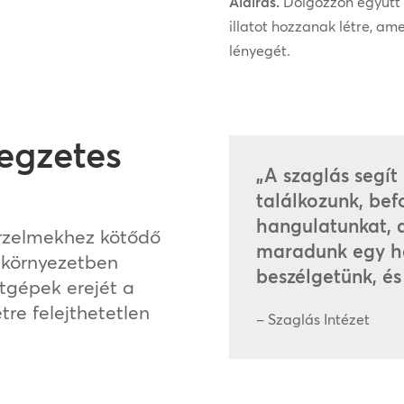
Aláírás.
Dolgozzon együtt a
illatot hozzanak létre, a
lényegét.
legzetes
„A szaglás segít
találkozunk, bef
hangulatunkat, 
érzelmekhez kötődő
maradunk egy he
i környezetben
beszélgetünk, és 
atgépek erejét a
re felejthetetlen
– Szaglás Intézet