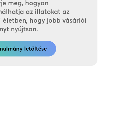
rje meg, hogyan
álhatja az illatokat az
i életben, hogy jobb vásárlói
nyt nyújtson.
nulmány letöltése