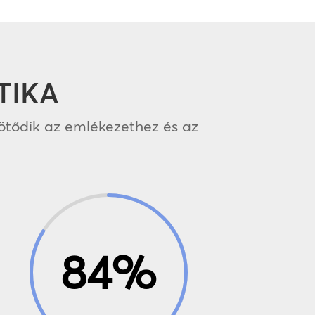
TIKA
kötődik az emlékezethez és az
84
%