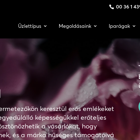
00 36 1 43
Üzlettípus
Megoldásaink
Iparágak
a
atpermetezőkön keresztül erős emlékeket
egyedülálló képességükkel erőteljes
 ösztönözhetik a vásárlókat, hogy
enek, és a márka hűséges támogatóivá