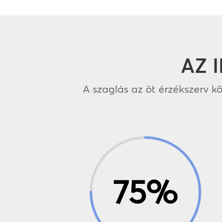
AZ 
A szaglás az öt érzékszerv k
75
%