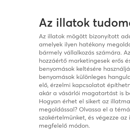
Az illatok tudo
Az illatok mögött bizonyított ad
amelyek ilyen hatékony megoldá
bármely vállalkozás számára. Az 
hozzáértő marketingesek erős é
benyomások keltésére használjá
benyomások különleges hangula
elő, érzelmi kapcsolatot építhet
akár a vásárlói magatartást is b
Hogyan érhet el sikert az illatm
megoldással? Olvassa el a témá
szakértelmünket, és végezze az 
megfelelő módon.