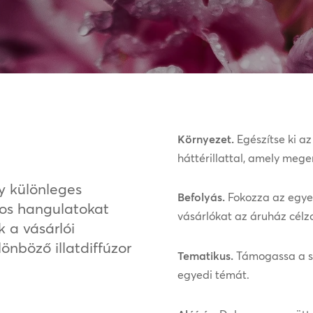
Környezet.
Egészítse ki az
háttérillattal, amely mege
gy különleges
Befolyás.
Fokozza az egyes
os hangulatokat
vásárlókat az áruház célzot
k a vásárlói
lönböző illatdiffúzor
Tematikus.
Támogassa a sz
egyedi témát.