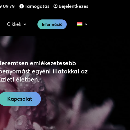
9 09 79
Támogatás
Bejelentkezés
Cikkek
Információ
Teremtsen emlékezetesebb
benyomást egyéni illatokkal az
üzleti életben.
Kapcsolat