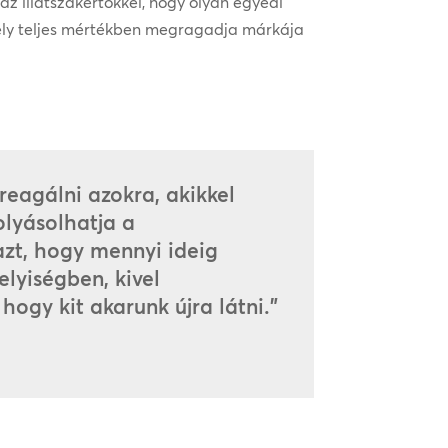
z illatszakértőkkel, hogy olyan egyedi
mely teljes mértékben megragadja márkája
 reagálni azokra, akikkel
olyásolhatja a
azt, hogy mennyi ideig
lyiségben, kivel
hogy kit akarunk újra látni.”