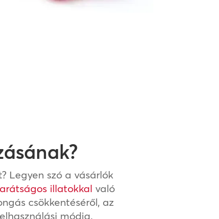
ozásának?
t? Legyen szó a vásárlók
arátságos illatokkal
való
ongás csökkentéséről, az
felhasználási módja.