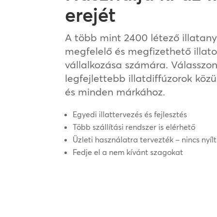
erejét
A több mint 2400 létező illatan
megfelelő és megfizethető illa
vállalkozása számára. Válasszo
legfejlettebb illatdiffúzorok kö
és minden márkához.
Egyedi illattervezés és fejlesztés
Több szállítási rendszer is elérhető
Üzleti használatra tervezték – nincs nyíl
Fedje el a nem kívánt szagokat