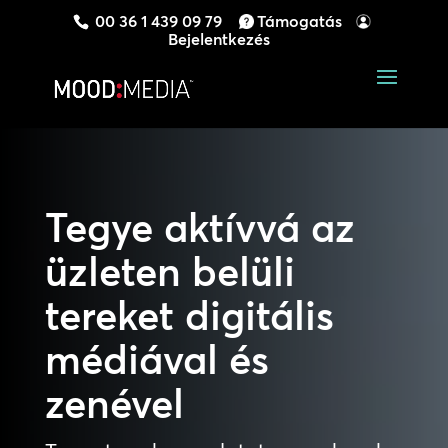
00 36 1 439 09 79
Támogatás
Bejelentkezés
Tegye aktívvá az
üzleten belüli
tereket digitális
médiával és
zenével