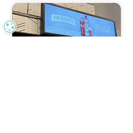
MANAGE PRIVACY
Kiskereskedelmi
médiareklámok
Váltsa készpénzre az üzletekben
működő kiskereskedelmi hálózatokat
benyomásokon alapuló, digitális
médiakampányokkal!
Tudjon meg többet