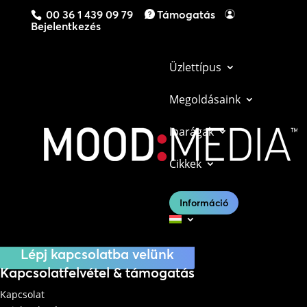
00 36 1 439 09 79
Támogatás
Bejelentkezés
Üzlettípus
Megoldásaink
Iparágak
Cikkek
Lépj kapcsolatba velünk még ma, hogy
megtudd, miben segíthetnek megoldásaink a
Információ
vállalkozásodban.
Lépj kapcsolatba velünk
Kapcsolatfelvétel & támogatás
Kapcsolat