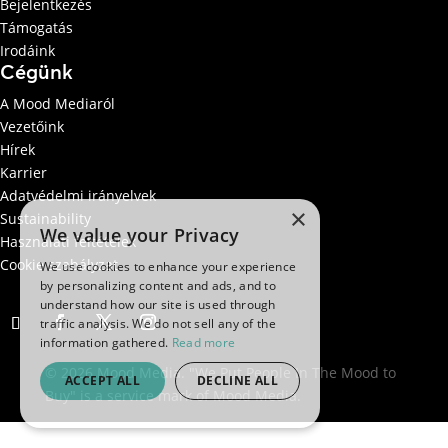
Bejelentkezés
Támogatás
Irodáink
Cégünk
A Mood Mediaról
Vezetőink
Hírek
Karrier
Adatvédelmi irányelvek
×
Sustainability
We value your Privacy
Használati feltételek
Cookie szabályzat
We use cookies to enhance your experience
by personalizing content and ads, and to
understand how our site is used through
traffic analysis. We do not sell any of the
information gathered.
Read more
© 2026 Mood Media. "We Put People In The Mood to
ACCEPT ALL
DECLINE ALL
Buy" is a service mark of Mood Media.