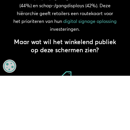
(44%) en schap-/gangdisplays (42%). Deze
hiërarchie geeft retailers een routekaart voor
het prioriteren van hun
digital signage oplossing
investeringen.
Maar wat wil het winkelend publiek
op deze schermen zien?
MANAGE PRIVACY

Meer dan de helft (55%) zei verkoop
en promoties.
+