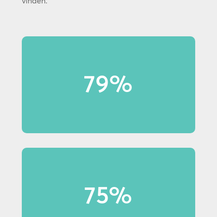
vinden.
79%
79% van de Gen Z shoppers let
op displays in winkels.
75%
75% van de Millennials let op
displays in winkels.