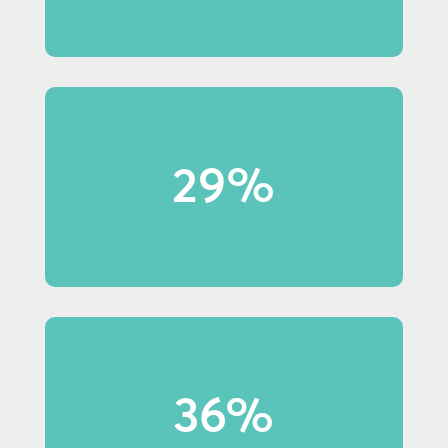
29%
29% van de babyboomers let op
displays in winkels.
36% van de shoppers onder de
36%
40 jaar heeft een aankoop
gedaan vanwege display-