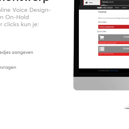
nline Voice Design-
van On-Hold
 clicks kun je:
bedjes aangeven
nvragen