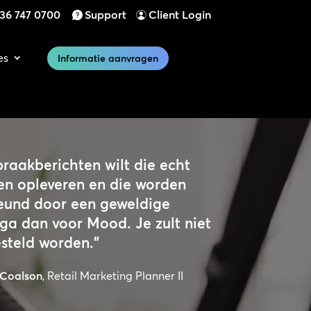
)36 747 0700
Support
Client Login
es
Informatie aanvragen
spraakberichten wilt die echt
ten opleveren en die worden
eund door een geweldige
 ga dan voor Mood. Je zult niet
esteld worden.”
 Coalson
, Retail Marketing Planner II