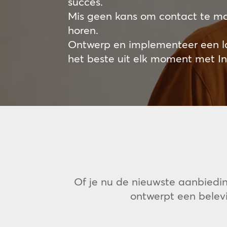
succes.
Mis geen kans om contact te ma
horen.
Ontwerp en implementeer een la
het beste uit elk moment met I
Of je nu de nieuwste aanbiedin
ontwerpt een belev