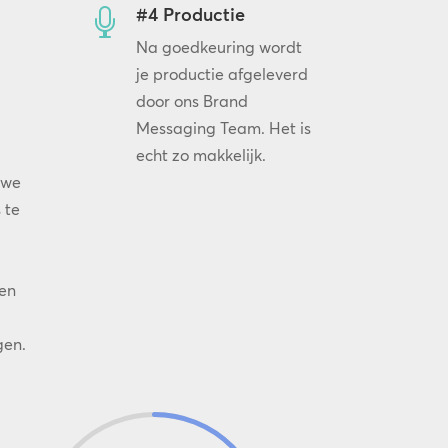
#4 Productie

Na goedkeuring wordt
je productie afgeleverd
door ons Brand
Messaging Team. Het is
echt zo makkelijk.
uwe
 te
en
gen.