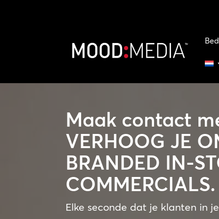
Bed
Maak contact met
VERHOOG JE O
BRANDED IN-S
COMMERCIALS.
Elke seconde dat je klanten in je