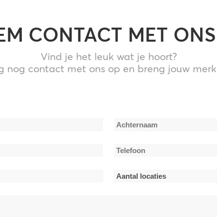
verhogen
of
EM CONTACT MET ONS
te
verlagen.
Vind je het leuk wat je hoort?
nog contact met ons op en breng jouw merks
Achternaam
Telefoon
*
Aantal
locaties
*