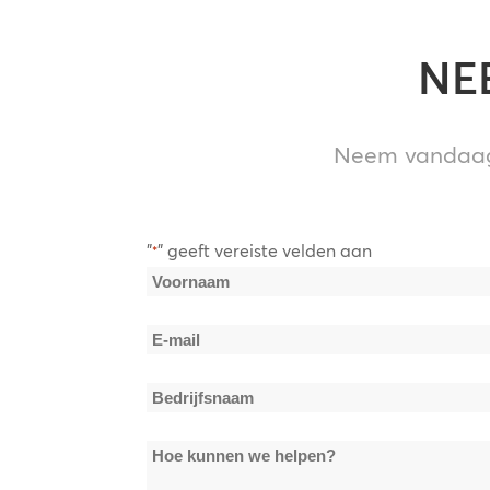
NE
Neem vandaag 
"
" geeft vereiste velden aan
*
Naam
*
Voornaam
E-
mail
Bedrijfsnaam
*
*
Hoe
kunnen