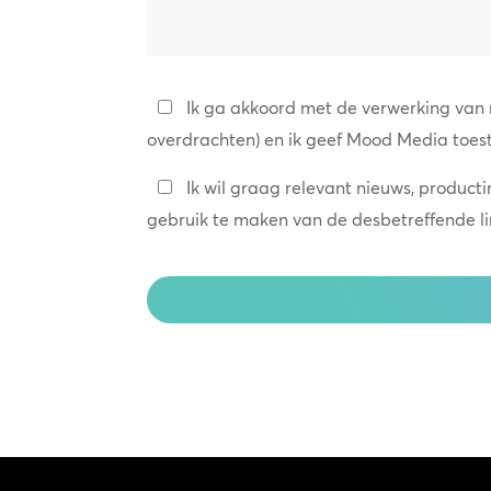
we
helpen?
Privacybeleid
Ik ga akkoord met de verwerking van
overdrachten) en ik geef Mood Media toes
*
Blijf
Ik wil graag relevant nieuws, product
in
gebruik te maken van de desbetreffende link
contact
CAPTCHA