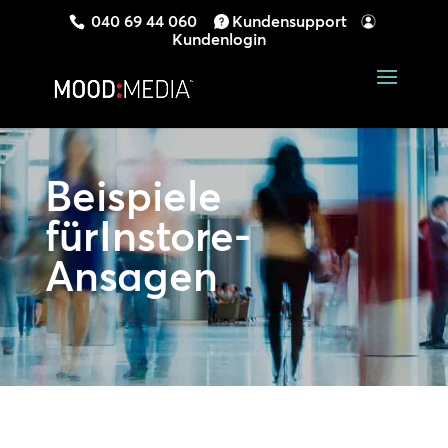
040 69 44 060
Kundensupport
Kundenlogin
Beispiele
fürInstore-
Ansagen