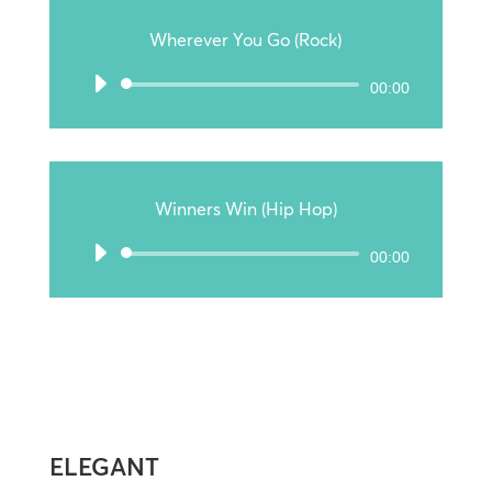
Wherever You Go (Rock)
Audio-
00:00
Player
Winners Win (Hip Hop)
Audio-
00:00
Player
ELEGANT