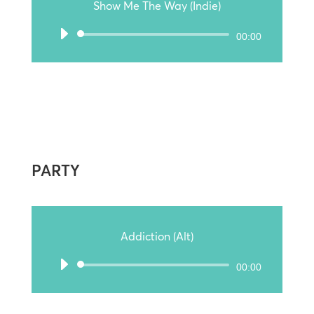
Show Me The Way (Indie)
Audio-
00:00
Player
PARTY
Addiction (Alt)
Audio-
00:00
Player