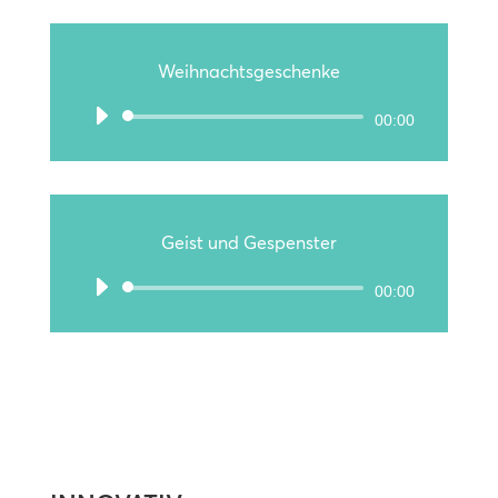
Weihnachtsgeschenke
Audio-
00:00
Player
Geist und Gespenster
Audio-
00:00
Player