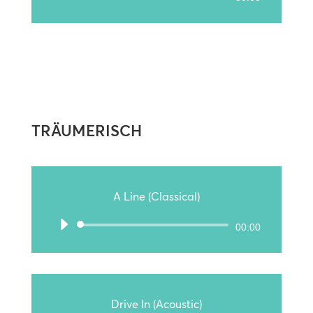
Player
TRÄUMERISCH
A Line (Classical)
Audio-
00:00
Player
Drive In (Acoustic)