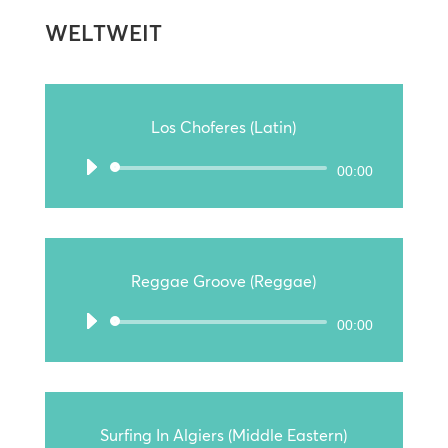
WELTWEIT
Los Choferes (Latin)
Audio-
00:00
Player
Reggae Groove (Reggae)
Audio-
00:00
Player
Surfing In Algiers (Middle Eastern)