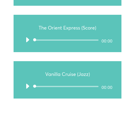
Player
The Orient Express (Score)
Audio-
00:00
Player
Vanilla Cruise (Jazz)
Audio-
00:00
Player