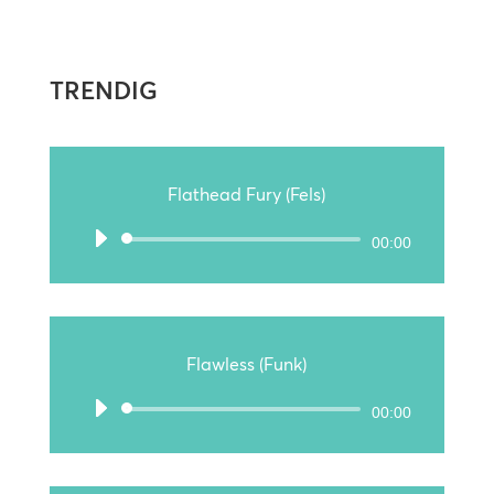
TRENDIG
Flathead Fury (Fels)
Audio-
00:00
Player
Flawless (Funk)
Audio-
00:00
Player