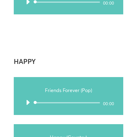
Audiospeler
00:00
HAPPY
Friends Forever (Pop)
Audiospeler
00:00