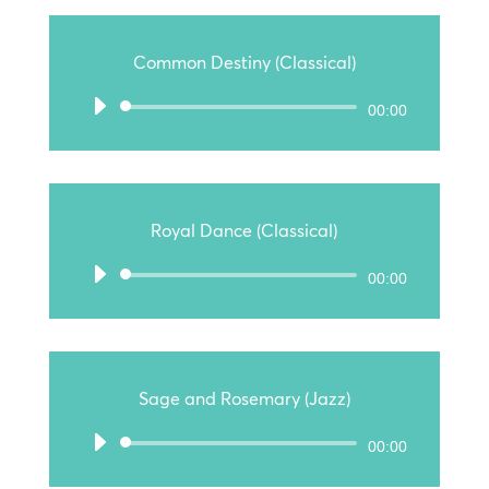
Common Destiny (Classical)
Audiospeler
00:00
Royal Dance (Classical)
Audiospeler
00:00
Sage and Rosemary (Jazz)
Audiospeler
00:00