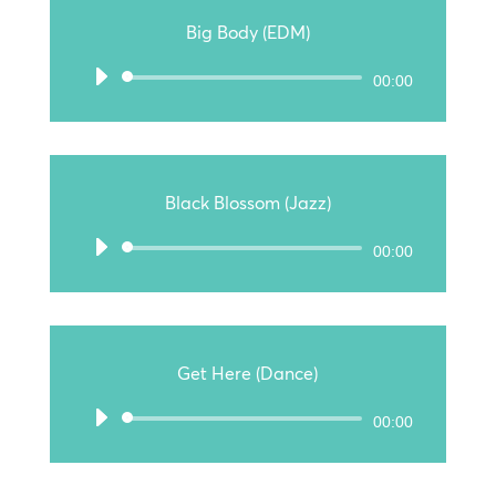
Big Body (EDM)
Audiospeler
00:00
Black Blossom (Jazz)
Audiospeler
00:00
Get Here (Dance)
Audiospeler
00:00