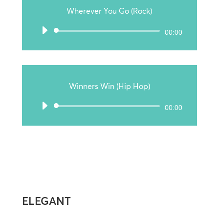
Wherever You Go (Rock)
Audiospeler
00:00
Winners Win (Hip Hop)
Audiospeler
00:00
ELEGANT