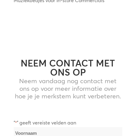
Muziekbedjes voor In-store Commercials
NEEM CONTACT MET
ONS OP
Neem vandaag nog contact met
ons op voor meer informatie over
hoe je je merkstem kunt verbeteren.
"
" geeft vereiste velden aan
*
Naam