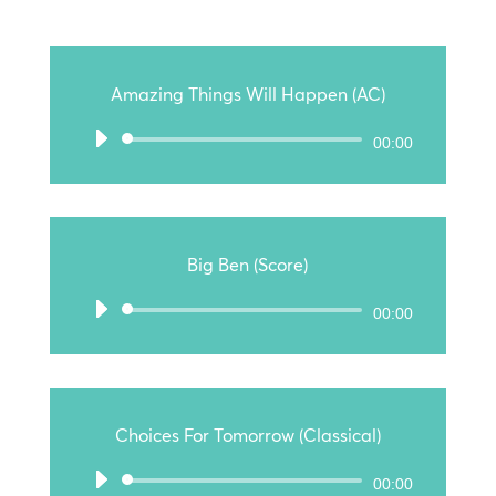
Amazing Things Will Happen (AC)
Audiospeler
00:00
Big Ben (Score)
Audiospeler
00:00
Choices For Tomorrow (Classical)
Audiospeler
00:00