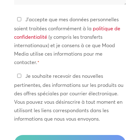
vous
aider
Politique
J'accepte que mes données personnelles
?
de
soient traitées conformément à la
politique de
confidentialité
confidentialité
(y compris les transferts
internationaux) et je consens à ce que Mood
*
Media utilise ces informations pour me
contacter.
*
Restez
Je souhaite recevoir des nouvelles
en
pertinentes, des informations sur les produits ou
contact
des offres spéciales par courrier électronique.
Vous pouvez vous désinscrire à tout moment en
utilisant les liens correspondants dans les
informations que nous vous envoyons.
CAPTCHA