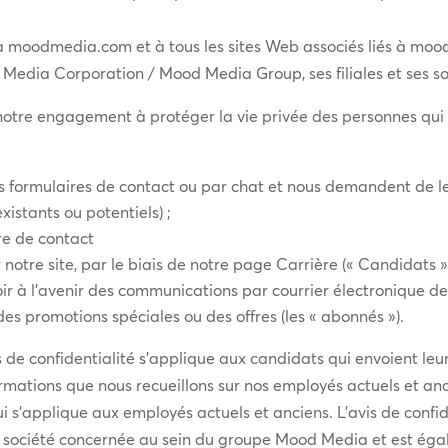
 à moodmedia.com et à tous les sites Web associés liés à moodm
Media Corporation / Mood Media Group, ses filiales et ses soc
e notre engagement à protéger la vie privée des personnes qui 
s formulaires de contact ou par chat et nous demandent de leu
existants ou potentiels) ;
re de contact
notre site, par le biais de notre page Carrière (« Candidats »)
voir à l’avenir des communications par courrier électronique 
 des promotions spéciales ou des offres (les « abonnés »).
s de confidentialité s’applique aux candidats qui envoient le
ormations que nous recueillons sur nos employés actuels et an
ui s’applique aux employés actuels et anciens. L’avis de conf
a société concernée au sein du groupe Mood Media et est ég