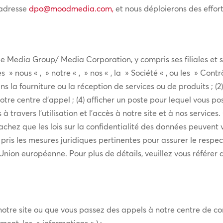
l’adresse
dpo@moodmedia.com
,
et nous déploierons des effo
 Media Group/ Media Corporation, y compris ses filiales et so
 nous « , » notre « , » nos « , la » Société « , ou les » Contr
ns la fourniture ou la réception de services ou de produits ; 
otre centre d’appel ; (4) afficher un poste pour lequel vous pos
s à travers l’utilisation et l’accès à notre site et à nos serv
achez que les lois sur la confidentialité des données peuvent v
is les mesures juridiques pertinentes pour assurer le respec
’Union européenne. Pour plus de détails, veuillez vous référer 
notre site ou que vous passez des appels à notre centre de co
ment, les » informations « ) :