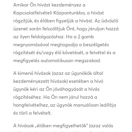
Amikor Ön hívást kezdeményez a
Kapcsolatfelvételi Központunkba, a hívást
rögzítjük, és élőben figyeljük a hívást. Az üdvözlő
üzenet során felszólítjuk Önt, hogy járuljon hozzá
az ilyen feldolgozáshoz. Ha a 2 gomb
megnyomásával megtagadja a beszélgetés
rögzítését és/vagy élő követését, a felvétel és a
megfigyelés automatikusan megszakad.
A kimenő hívások (azaz az ügynökök által
kezdeményezett hívások) esetében a hívó
ügynök kéri az Ön jóváhagyását a hívás
rögzítéséhez. Ha Ön nem járul hozzá a
hangfelvételhez, az ügynök manuálisan leállítja
és törli a felvételt.
A hívások „élőben megfigyelhetők” (azaz valós