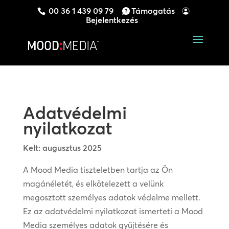
00 36 1 439 09 79
Támogatás
Bejelentkezés
Adatvédelmi
nyilatkozat
Kelt: augusztus 2025
A Mood Media tiszteletben tartja az Ön
magánéletét, és elkötelezett a velünk
megosztott személyes adatok védelme mellett.
Ez az adatvédelmi nyilatkozat ismerteti a Mood
Media személyes adatok gyűjtésére és