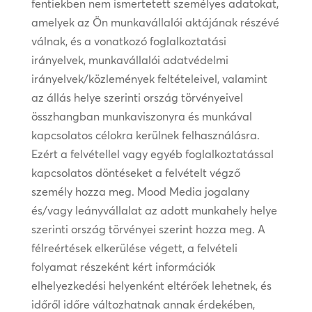
fentiekben nem ismertetett személyes adatokat,
amelyek az Ön munkavállalói aktájának részévé
válnak, és a vonatkozó foglalkoztatási
irányelvek, munkavállalói adatvédelmi
irányelvek/közlemények feltételeivel, valamint
az állás helye szerinti ország törvényeivel
összhangban munkaviszonyra és munkával
kapcsolatos célokra kerülnek felhasználásra.
Ezért a felvétellel vagy egyéb foglalkoztatással
kapcsolatos döntéseket a felvételt végző
személy hozza meg. Mood Media jogalany
és/vagy leányvállalat az adott munkahely helye
szerinti ország törvényei szerint hozza meg. A
félreértések elkerülése végett, a felvételi
folyamat részeként kért információk
elhelyezkedési helyenként eltérőek lehetnek, és
időről időre változhatnak annak érdekében,