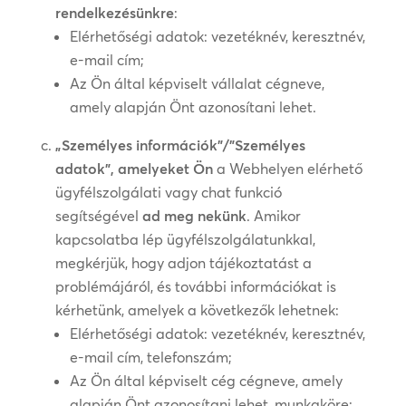
rendelkezésünkre
:
Elérhetőségi adatok: vezetéknév, keresztnév,
e-mail cím;
Az Ön által képviselt vállalat cégneve,
amely alapján Önt azonosítani lehet.
„Személyes információk”/”Személyes
adatok”, amelyeket Ön
a Webhelyen elérhető
ügyfélszolgálati vagy chat funkció
segítségével
ad meg nekünk
. Amikor
kapcsolatba lép ügyfélszolgálatunkkal,
megkérjük, hogy adjon tájékoztatást a
problémájáról, és további információkat is
kérhetünk, amelyek a következők lehetnek:
Elérhetőségi adatok: vezetéknév, keresztnév,
e-mail cím, telefonszám;
Az Ön által képviselt cég cégneve, amely
alapján Önt azonosítani lehet, munkaköre;