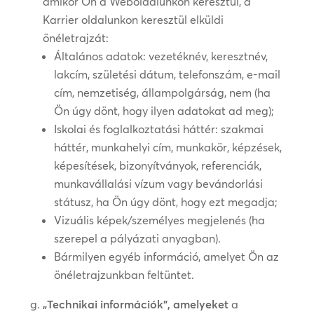
amikor Ön a Weboldalunkon keresztül, a
Karrier oldalunkon keresztül elküldi
önéletrajzát:
Általános adatok: vezetéknév, keresztnév,
lakcím, születési dátum, telefonszám, e-mail
cím, nemzetiség, állampolgárság, nem (ha
Ön úgy dönt, hogy ilyen adatokat ad meg);
Iskolai és foglalkoztatási háttér: szakmai
háttér, munkahelyi cím, munkakör, képzések,
képesítések, bizonyítványok, referenciák,
munkavállalási vízum vagy bevándorlási
státusz, ha Ön úgy dönt, hogy ezt megadja;
Vizuális képek/személyes megjelenés (ha
szerepel a pályázati anyagban).
Bármilyen egyéb információ, amelyet Ön az
önéletrajzunkban feltüntet.
„Technikai információk”, amelyeket
a