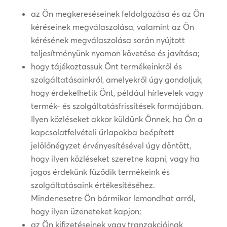
az Ön megkereséseinek feldolgozása és az Ön
kéréseinek megválaszolása, valamint az Ön
kérésének megválaszolása során nyújtott
teljesítményünk nyomon követése és javítása;
hogy tájékoztassuk Önt termékeinkről és
szolgáltatásainkról, amelyekről úgy gondoljuk,
hogy érdekelhetik Önt, például hírlevelek vagy
termék- és szolgáltatásfrissítések formájában.
Ilyen közléseket akkor küldünk Önnek, ha Ön a
kapcsolatfelvételi űrlapokba beépített
jelölőnégyzet érvényesítésével úgy döntött,
hogy ilyen közléseket szeretne kapni, vagy ha
jogos érdekünk fűződik termékeink és
szolgáltatásaink értékesítéséhez.
Mindenesetre Ön bármikor lemondhat arról,
hogy ilyen üzeneteket kapjon;
az Ön kifizetéseinek vagy tranzakcióinak