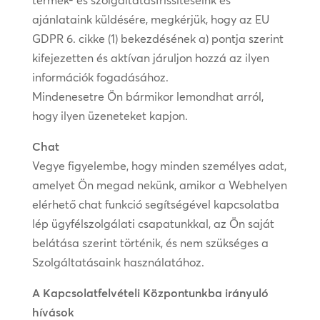
termék- és szolgáltatásfrissítéseink és
ajánlataink küldésére, megkérjük, hogy az EU
GDPR 6. cikke (1) bekezdésének a) pontja szerint
kifejezetten és aktívan járuljon hozzá az ilyen
információk fogadásához.
Mindenesetre Ön bármikor lemondhat arról,
hogy ilyen üzeneteket kapjon.
Chat
Vegye figyelembe, hogy minden személyes adat,
amelyet Ön megad nekünk, amikor a Webhelyen
elérhető chat funkció segítségével kapcsolatba
lép ügyfélszolgálati csapatunkkal, az Ön saját
belátása szerint történik, és nem szükséges a
Szolgáltatásaink használatához.
A Kapcsolatfelvételi Központunkba irányuló
hívások