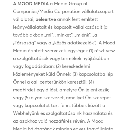
A MOOD MEDIA
a Media Group of
Companies/Media Corporation vállalatcsoport
vállalatai,
beleértve
annak fent említett
leányvállalatait és kapcsolt vállalkozásait (a
továbbiakban „mi”, „minket”, „miénk”, „a
„Társaság” vagy a „közös adatkezelők”). A Mood
Media érintett szervezeti egységei: (1) részt vesz
a szolgáltatások vagy termékek nyújtásában
vagy fogadásában; (2) kereskedelmi
közleményeket küld Önnek; (3) kapcsolatba lép
Önnel a call centerünkön keresztül; (4)
meghirdet egy állást, amelyre Ön jelentkezik;
vagy (5) olyan szervezet, amellyel Ön szerepet
vagy kapcsolatot tart fenn, többek között a
Webhelyünk és szolgáltatásaink használata és
az azokhoz való hozzáférés révén. A Mood
Media hálózatának minden egyes tagvállalata