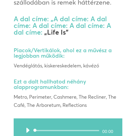
szállodában is remek háttérzene.
A dal címe: „A dal címe: A dal
címe: A dal címe: A dal címe: A
dal címe:
„Life Is”
Piacok/Vertikálok, ahol ez a művész a
legjobban működik:
Vendéglátás, kiskereskedelem, kávézó
Ezt a dalt hallhatod néhány
alapprogramunkban:
Metro, Perimeter, Cashmere, The Recliner, The
Café, The Arboretum, Reflections
Audió
00:00