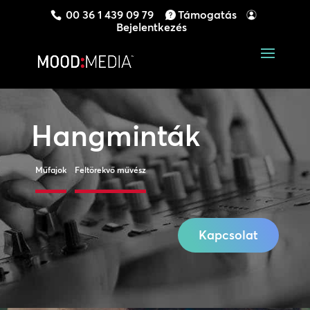
00 36 1 439 09 79
Támogatás
Bejelentkezés
Hangminták
Műfajok
Feltörekvő művész
Kapcsolat