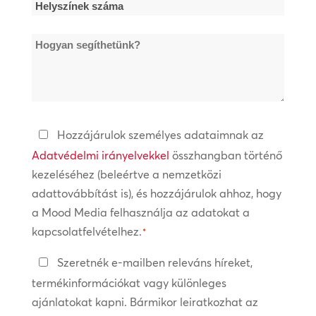
Helyszínek
száma
Hogyan
*
segíthetünk?
Adatvédelmi
Hozzájárulok személyes adataimnak az
irányelvek
Adatvédelmi irányelvekkel
összhangban történő
kezeléséhez (beleértve a nemzetközi
*
adattovábbítást is), és hozzájárulok ahhoz, hogy
a Mood Media felhasználja az adatokat a
kapcsolatfelvételhez.
*
Tartsa
Szeretnék e-mailben releváns híreket,
a
termékinformációkat vagy különleges
kapcsolatot
ajánlatokat kapni. Bármikor leiratkozhat az