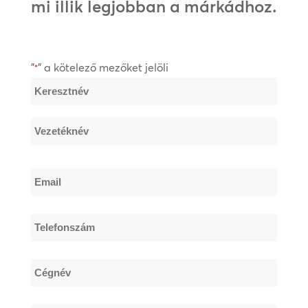
mi illik legjobban a márkádhoz.
"
" a kötelező mezőket jelöli
*
Név
*
Keresztnév
Vezetéknév
Email
*
Telefonszám
*
Cégnév
*