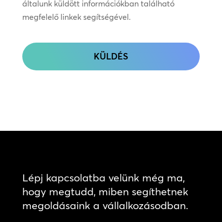
általunk küldött információkban található
megfelelő linkek segítségével.
CAPTCHA
Lépj kapcsolatba velünk még ma,
hogy megtudd, miben segíthetnek
megoldásaink a vállalkozásodban.