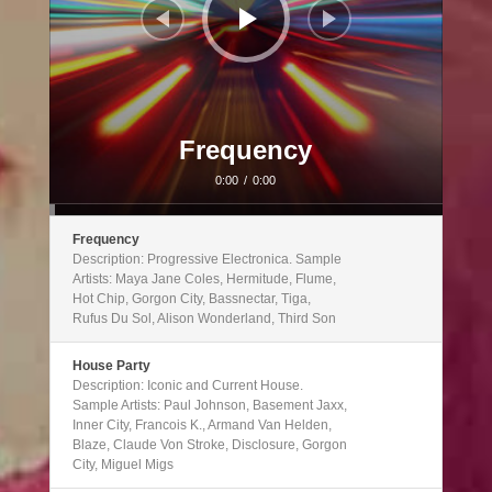
Frequency
0:00
/
0:00
Frequency
Description: Progressive Electronica. Sample
Artists: Maya Jane Coles, Hermitude, Flume,
Hot Chip, Gorgon City, Bassnectar, Tiga,
Rufus Du Sol, Alison Wonderland, Third Son
House Party
Description: Iconic and Current House.
Sample Artists: Paul Johnson, Basement Jaxx,
Inner City, Francois K., Armand Van Helden,
Blaze, Claude Von Stroke, Disclosure, Gorgon
City, Miguel Migs