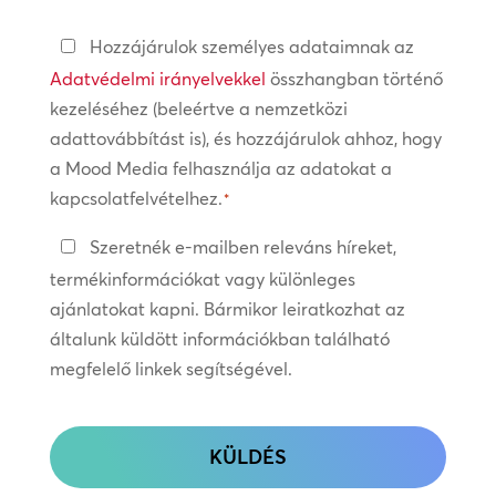
Adatvédelmi
Hozzájárulok személyes adataimnak az
irányelvek
Adatvédelmi irányelvekkel
összhangban történő
kezeléséhez (beleértve a nemzetközi
*
adattovábbítást is), és hozzájárulok ahhoz, hogy
a Mood Media felhasználja az adatokat a
kapcsolatfelvételhez.
*
Tartsa
Szeretnék e-mailben releváns híreket,
a
termékinformációkat vagy különleges
kapcsolatot
ajánlatokat kapni. Bármikor leiratkozhat az
általunk küldött információkban található
megfelelő linkek segítségével.
CAPTCHA