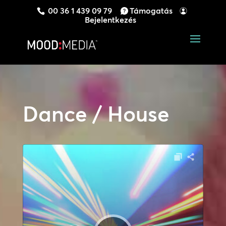
00 36 1 439 09 79
Támogatás
Bejelentkezés
Dance / House
Audió
lejátszó