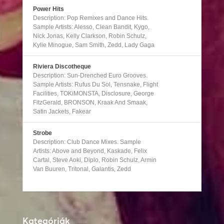
Power Hits
Description: Pop Remixes and Dance Hits.
Sample Artists: Alesso, Clean Bandit, Kygo,
Nick Jonas, Kelly Clarkson, Robin Schulz,
Kylie Minogue, Sam Smith, Zedd, Lady Gaga
Riviera Discotheque
Description: Sun-Drenched Euro Grooves.
Sample Artists: Rufus Du Sol, Tensnake, Flight
Facilities, TOKiMONSTA, Disclosure, George
FitzGerald, BRONSON, Kraak And Smaak,
Satin Jackets, Fakear
Strobe
Description: Club Dance Mixes. Sample
Artists: Above and Beyond, Kaskade, Felix
Cartal, Steve Aoki, Diplo, Robin Schulz, Armin
Van Buuren, Tritonal, Galantis, Zedd
Kategóriák