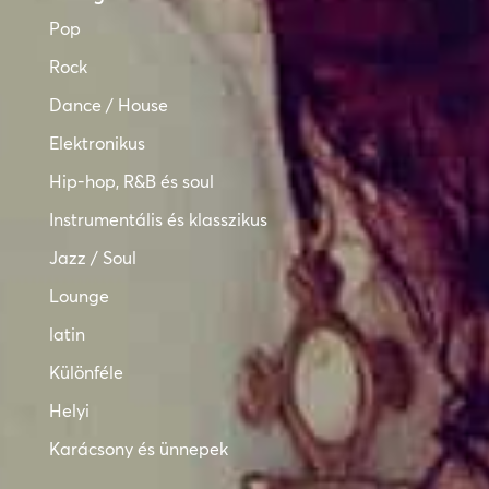
Pop
Rock
Dance / House
Elektronikus
Hip-hop, R&B és soul
Instrumentális és klasszikus
Jazz / Soul
Lounge
latin
Különféle
Helyi
Karácsony és ünnepek