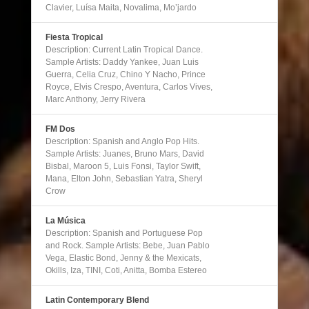
Clavier, Luísa Maita, Novalima, Mo’jardo
Fiesta Tropical
Description: Current Latin Tropical Dance.
Sample Artists: Daddy Yankee, Juan Luis
Guerra, Celia Cruz, Chino Y Nacho, Prince
Royce, Elvis Crespo, Aventura, Carlos Vives,
Marc Anthony, Jerry Rivera
FM Dos
Description: Spanish and Anglo Pop Hits.
Sample Artists: Juanes, Bruno Mars, David
Bisbal, Maroon 5, Luis Fonsi, Taylor Swift,
Mana, Elton John, Sebastian Yatra, Sheryl
Crow
La Música
Description: Spanish and Portuguese Pop
and Rock. Sample Artists: Bebe, Juan Pablo
Vega, Elastic Bond, Jenny & the Mexicats,
Okills, Iza, TINI, Coti, Anitta, Bomba Estereo
Latin Contemporary Blend