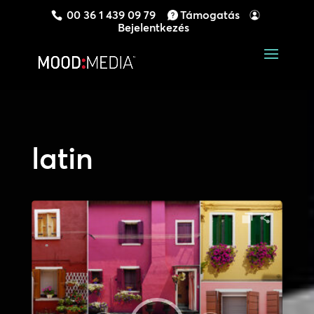
00 36 1 439 09 79
Támogatás
Bejelentkezés
latin
Audió
lejátszó