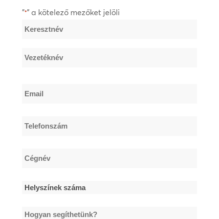
"
" a kötelező mezőket jelöli
*
Név
*
Keresztnév
Vezetéknév
Email
*
Telefonszám
*
Cégnév
*
Helyszínek
száma
Hogyan
*