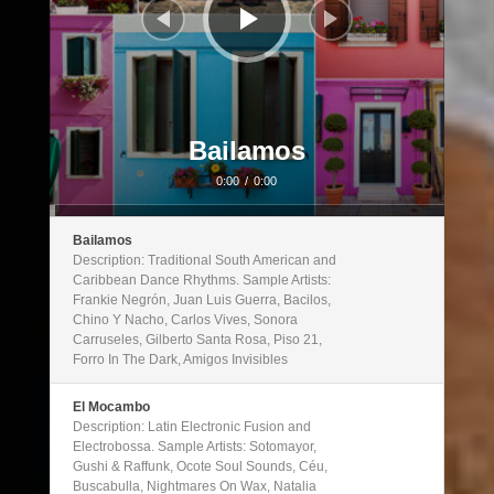
Bailamos
0:00
/
0:00
Bailamos
Description: Traditional South American and
Caribbean Dance Rhythms. Sample Artists:
Frankie Negrón, Juan Luis Guerra, Bacilos,
Chino Y Nacho, Carlos Vives, Sonora
Carruseles, Gilberto Santa Rosa, Piso 21,
Forro In The Dark, Amigos Invisibles
El Mocambo
Description: Latin Electronic Fusion and
Electrobossa. Sample Artists: Sotomayor,
Gushi & Raffunk, Ocote Soul Sounds, Céu,
Buscabulla, Nightmares On Wax, Natalia