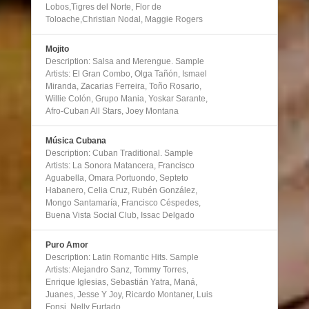
Lobos,Tigres del Norte, Flor de
Toloache,Christian Nodal, Maggie Rogers
Mojito
Description: Salsa and Merengue. Sample
Artists: El Gran Combo, Olga Tañón, Ismael
Miranda, Zacarias Ferreira, Toño Rosario,
Willie Colón, Grupo Mania, Yoskar Sarante,
Afro-Cuban All Stars, Joey Montana
Música Cubana
Description: Cuban Traditional. Sample
Artists: La Sonora Matancera, Francisco
Aguabella, Omara Portuondo, Septeto
Habanero, Celia Cruz, Rubén González,
Mongo Santamaría, Francisco Céspedes,
Buena Vista Social Club, Issac Delgado
Puro Amor
Description: Latin Romantic Hits. Sample
Artists: Alejandro Sanz, Tommy Torres,
Enrique Iglesias, Sebastián Yatra, Maná,
Juanes, Jesse Y Joy, Ricardo Montaner, Luis
Fonsi, Nelly Furtado