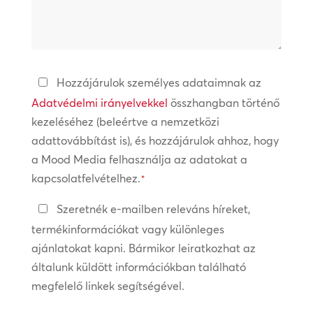
segíthetünk?
Adatvédelmi
Hozzájárulok személyes adataimnak az
irányelvek
Adatvédelmi irányelvekkel
összhangban történő
kezeléséhez (beleértve a nemzetközi
*
adattovábbítást is), és hozzájárulok ahhoz, hogy
a Mood Media felhasználja az adatokat a
kapcsolatfelvételhez.
*
Tartsa
Szeretnék e-mailben releváns híreket,
a
termékinformációkat vagy különleges
kapcsolatot
ajánlatokat kapni. Bármikor leiratkozhat az
általunk küldött információkban található
megfelelő linkek segítségével.