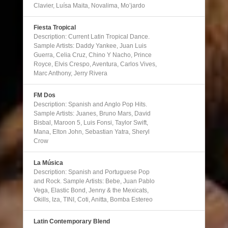
Clavier, Luísa Maita, Novalima, Mo’jardo
Fiesta Tropical
Description: Current Latin Tropical Dance.
Sample Artists: Daddy Yankee, Juan Luis
Guerra, Celia Cruz, Chino Y Nacho, Prince
Royce, Elvis Crespo, Aventura, Carlos Vives,
Marc Anthony, Jerry Rivera
FM Dos
Description: Spanish and Anglo Pop Hits.
Sample Artists: Juanes, Bruno Mars, David
Bisbal, Maroon 5, Luis Fonsi, Taylor Swift,
Mana, Elton John, Sebastian Yatra, Sheryl
Crow
La Música
Description: Spanish and Portuguese Pop
and Rock. Sample Artists: Bebe, Juan Pablo
Vega, Elastic Bond, Jenny & the Mexicats,
Okills, Iza, TINI, Coti, Anitta, Bomba Estereo
Latin Contemporary Blend