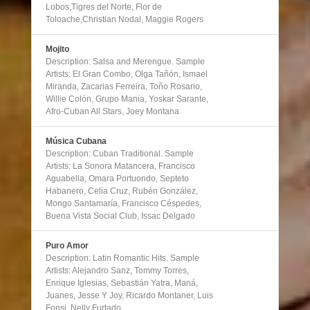
Lobos,Tigres del Norte, Flor de
Toloache,Christian Nodal, Maggie Rogers
Mojito
Description: Salsa and Merengue. Sample
Artists: El Gran Combo, Olga Tañón, Ismael
Miranda, Zacarias Ferreira, Toño Rosario,
Willie Colón, Grupo Mania, Yoskar Sarante,
Afro-Cuban All Stars, Joey Montana
Música Cubana
Description: Cuban Traditional. Sample
Artists: La Sonora Matancera, Francisco
Aguabella, Omara Portuondo, Septeto
Habanero, Celia Cruz, Rubén González,
Mongo Santamaría, Francisco Céspedes,
Buena Vista Social Club, Issac Delgado
Puro Amor
Description: Latin Romantic Hits. Sample
Artists: Alejandro Sanz, Tommy Torres,
Enrique Iglesias, Sebastián Yatra, Maná,
Juanes, Jesse Y Joy, Ricardo Montaner, Luis
Fonsi, Nelly Furtado