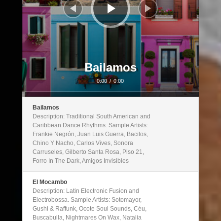
Bailamos
0:00
/
0:00
Bailamos
Description: Traditional South American and
Caribbean Dance Rhythms. Sample Artists:
Frankie Negrón, Juan Luis Guerra, Bacilos,
Chino Y Nacho, Carlos Vives, Sonora
Carruseles, Gilberto Santa Rosa, Piso 21,
Forro In The Dark, Amigos Invisibles
El Mocambo
Description: Latin Electronic Fusion and
Electrobossa. Sample Artists: Sotomayor,
Gushi & Raffunk, Ocote Soul Sounds, Céu,
Buscabulla, Nightmares On Wax, Natalia