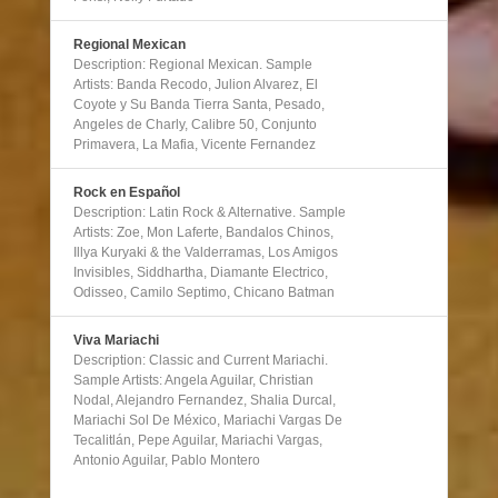
Regional Mexican
Description: Regional Mexican. Sample
Artists: Banda Recodo, Julion Alvarez, El
Coyote y Su Banda Tierra Santa, Pesado,
Angeles de Charly, Calibre 50, Conjunto
Primavera, La Mafia, Vicente Fernandez
Rock en Español
Description: Latin Rock & Alternative. Sample
Artists: Zoe, Mon Laferte, Bandalos Chinos,
Illya Kuryaki & the Valderramas, Los Amigos
Invisibles, Siddhartha, Diamante Electrico,
Odisseo, Camilo Septimo, Chicano Batman
Viva Mariachi
Description: Classic and Current Mariachi.
Sample Artists: Angela Aguilar, Christian
Nodal, Alejandro Fernandez, Shalia Durcal,
Mariachi Sol De México, Mariachi Vargas De
Tecalitlán, Pepe Aguilar, Mariachi Vargas,
Antonio Aguilar, Pablo Montero