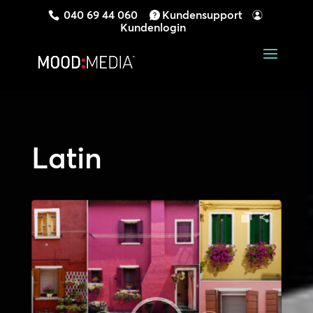
040 69 44 060
Kundensupport
Kundenlogin
Latin
Audio-
Player