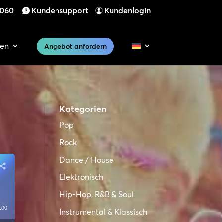
 060
Kundensupport
Kundenlogin
cen
Angebot anfordern
Kategorien
Pop
Rock
Dance / House
Elektronisch
Hip-Hop, R&B & Soul
:00
Instrumental & Klassisch