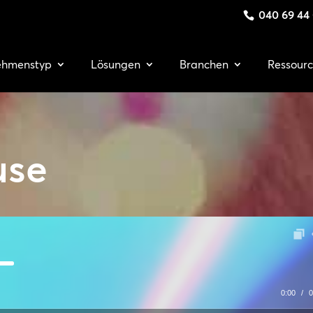
040 69 44
ehmenstyp
Lösungen
Branchen
Ressour
use
0:00
/
0