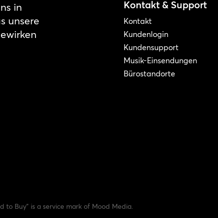
Kontakt & Support
ns in
as unsere
Kontakt
bewirken
Kundenlogin
Kundensupport
Musik-Einsendungen
Bürostandorte
 to Buy" is a service mark of Mood Media.