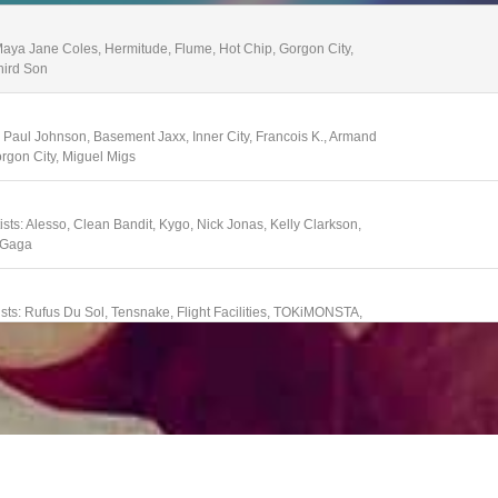
 Maya Jane Coles, Hermitude, Flume, Hot Chip, Gorgon City,
hird Son
: Paul Johnson, Basement Jaxx, Inner City, Francois K., Armand
rgon City, Miguel Migs
ts: Alesso, Clean Bandit, Kygo, Nick Jonas, Kelly Clarkson,
y Gaga
sts: Rufus Du Sol, Tensnake, Flight Facilities, TOKiMONSTA,
Smaak, Satin Jackets, Fakear
 and Beyond, Kaskade, Felix Cartal, Steve Aoki, Diplo, Robin