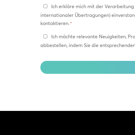
Datenschutzerklärung
Ich erkläre mich mit der Verarbeitun
internationaler Übertragungen) einversta
*
kontaktieren.
*
In
Ich möchte relevante Neuigkeiten, Pr
Kontakt
abbestellen, indem Sie die entsprechenden 
bleiben
CAPTCHA