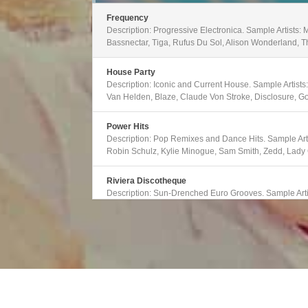
regeln.
Frequency
Description: Progressive Electronica. Sample Artists:
Bassnectar, Tiga, Rufus Du Sol, Alison Wonderland, T
House Party
Description: Iconic and Current House. Sample Artists
Van Helden, Blaze, Claude Von Stroke, Disclosure, Go
Power Hits
Description: Pop Remixes and Dance Hits. Sample Artis
Robin Schulz, Kylie Minogue, Sam Smith, Zedd, Lad
Riviera Discotheque
Description: Sun-Drenched Euro Grooves. Sample Arti
Disclosure, George FitzGerald, BRONSON, Kraak And 
Strobe
Description: Club Dance Mixes. Sample Artists: Above
Schulz, Armin Van Buuren, Tritonal, Galantis, Zedd