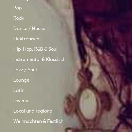
Pop
Rock
Dance / House
Elektronisch
Hip-Hop, R&B & Soul
Instrumental & Klassisch
Jazz / Soul
Lounge
Latin
Diverse
Lokal und regional
Weihnachten & Festlich