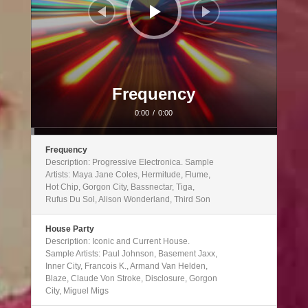
Frequency
0:00
/
0:00
Frequency
Description: Progressive Electronica. Sample
Artists: Maya Jane Coles, Hermitude, Flume,
Hot Chip, Gorgon City, Bassnectar, Tiga,
Rufus Du Sol, Alison Wonderland, Third Son
House Party
Description: Iconic and Current House.
Sample Artists: Paul Johnson, Basement Jaxx,
Inner City, Francois K., Armand Van Helden,
Blaze, Claude Von Stroke, Disclosure, Gorgon
City, Miguel Migs