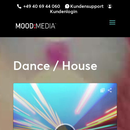
+49 40 69 44 060
Kundensupport
Kundenlogin
Dance / House
Audio-
Player