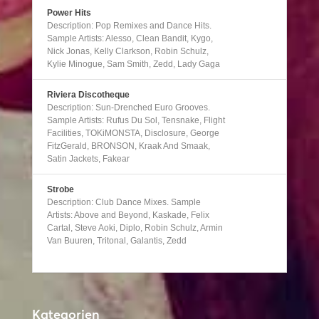
Power Hits
Description: Pop Remixes and Dance Hits.
Sample Artists: Alesso, Clean Bandit, Kygo,
Nick Jonas, Kelly Clarkson, Robin Schulz,
Kylie Minogue, Sam Smith, Zedd, Lady Gaga
Riviera Discotheque
Description: Sun-Drenched Euro Grooves.
Sample Artists: Rufus Du Sol, Tensnake, Flight
Facilities, TOKiMONSTA, Disclosure, George
FitzGerald, BRONSON, Kraak And Smaak,
Satin Jackets, Fakear
Strobe
Description: Club Dance Mixes. Sample
Artists: Above and Beyond, Kaskade, Felix
Cartal, Steve Aoki, Diplo, Robin Schulz, Armin
Van Buuren, Tritonal, Galantis, Zedd
Kategorien