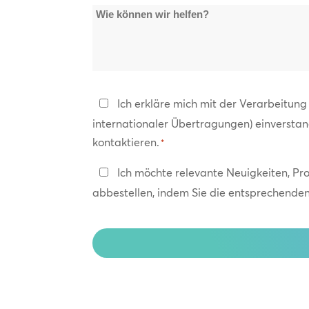
Wie
können
wir
helfen?
Datenschutzerklärung
Ich erkläre mich mit der Verarbeitun
internationaler Übertragungen) einversta
*
kontaktieren.
*
In
Ich möchte relevante Neuigkeiten, Pr
Kontakt
abbestellen, indem Sie die entsprechenden 
bleiben
CAPTCHA