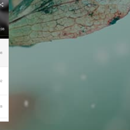
26
:08
35
08
11
32
22
28
22