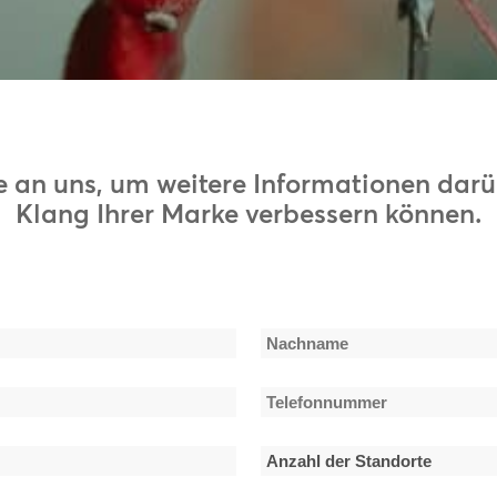
3:
s & I, Remi Wolf, Benson Boone Salem Ilese, Sabrina
mes revisited by today's artists and modern Christmas tracks
3:
Mélissa Bédard, Julien Clerc, Chic Gamine, Tales of Voices,
 an uns, um weitere Informationen darüb
Klang Ihrer Marke verbessern können.
Nachname
Telefonnummer
*
Anzahl
der