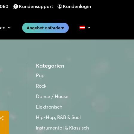
 060
Kundensupport
Kundenlogin
cen
Angebot anfordern
Kategorien
Pop
Rock
Dance / House
Elektronisch
Hip-Hop, R&B & Soul
Instrumental & Klassisch