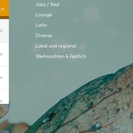
Jazz / Soul
:25
Lounge
Latin
25
Diverse
Lokal und regional
26
Weihnachten & Festlich
20
53
29