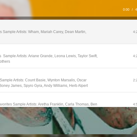
0:00
/
4
ics Sample Artists: Wham, Mariah Carey, Dean Martin,
4:
​ Sample Artists: Ariane Grande, Leona Lewis, Taylor Swift,
4:
rothers
 Sample Artists: Count Basie, Wynton Marsalis, Oscar
2:
, Boney James, Spyro Gyra, Andy Williams, Herb Alpert
vorites Sample Artists: Aretha Franklin, Carla Thomas, Ben
4:
y White, The Platters
le Artists: Sharon Jones and The Dap-Kings, Andra Day,
2:
vans, Michale Buble, Norah Jones