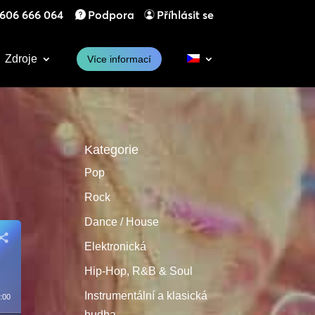
606 666 064
Podpora
Příhlásit se
Zdroje
Více informací
Kategorie
Pop
Rock
Dance / House
Elektronická
Hip-Hop, R&B & Soul
Instrumentální a klasická
:00
hudba