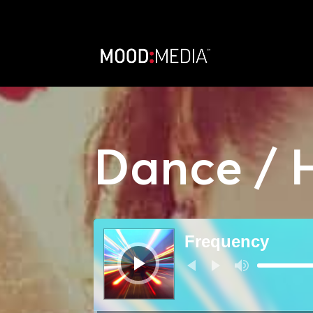
Dance / 
Audio
přehrávač
Frequency
Použitím
šipek
nahoru/dolů
zvýšíte
nebo
snížíte
úroveň