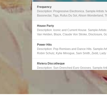
hlasitosti.
Frequency
Description: Progressive Electronica. Sample Artists:
Bassnectar, Tiga, Rufus Du Sol, Alison Wonderland, T
House Party
Description: Iconic and Current House. Sample Artists
Van Helden, Blaze, Claude Von Stroke, Disclosure, Go
Power Hits
Description: Pop Remixes and Dance Hits. Sample Artis
Robin Schulz, Kylie Minogue, Sam Smith, Zedd, Lad
Riviera Discotheque
Description: Sun-Drenched Euro Grooves. Sample Arti
Disclosure, George FitzGerald, BRONSON, Kraak And 
Strobe
Description: Club Dance Mixes. Sample Artists: Above
Schulz, Armin Van Buuren, Tritonal, Galantis, Zedd