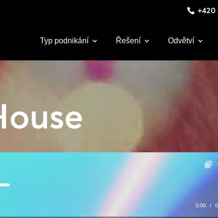
+420 
Typ podnikání
Řešení
Odvětví
House
0:00
/
0