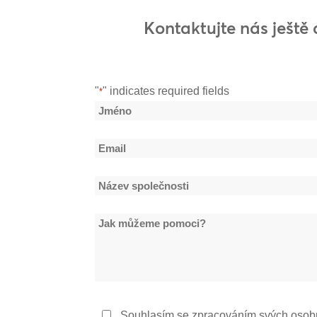
Kontaktujte nás ještě 
"
" indicates required fields
*
Název
*
Jméno
Email
*
Název
společnosti
Jak
*
můžeme
pomoci?
Zásady
Souhlasím se zpracováním svých osob