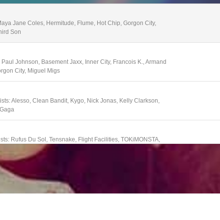
 Maya Jane Coles, Hermitude, Flume, Hot Chip, Gorgon City,
hird Son
: Paul Johnson, Basement Jaxx, Inner City, Francois K., Armand
rgon City, Miguel Migs
ts: Alesso, Clean Bandit, Kygo, Nick Jonas, Kelly Clarkson,
y Gaga
sts: Rufus Du Sol, Tensnake, Flight Facilities, TOKiMONSTA,
Smaak, Satin Jackets, Fakear
 and Beyond, Kaskade, Felix Cartal, Steve Aoki, Diplo, Robin