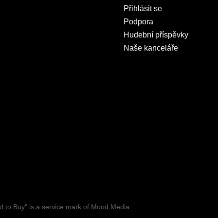
Přihlásit se
Podpora
Hudební příspěvky
Naše kanceláře
to Buy" is a service mark of Mood Media.