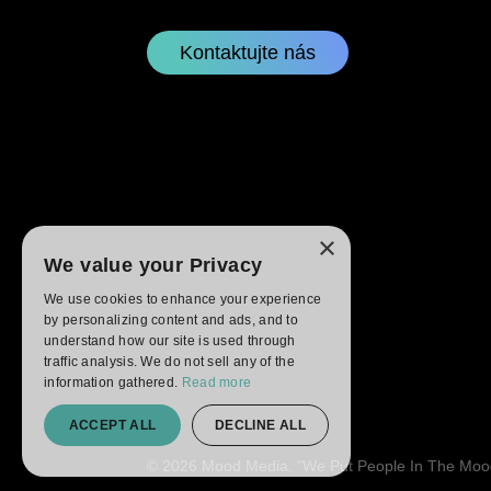
Kontaktujte nás
×
We value your Privacy
We use cookies to enhance your experience
by personalizing content and ads, and to
understand how our site is used through
traffic analysis. We do not sell any of the
information gathered.
Read more
ACCEPT ALL
DECLINE ALL
© 2026 Mood Media. "We Put People In The Mood 