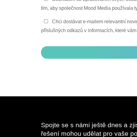
ochrany
tím, aby společnost Mood Media používala t
osobních
Zůstaňte
Chci dostávat e-mailem relevantní novi
údajů
v
příslušných odkazů v informacích, které vám
*
kontaktu
CAPTCHA
Spojte se s námi ještě dnes a zji
řešení mohou udělat pro vaše po