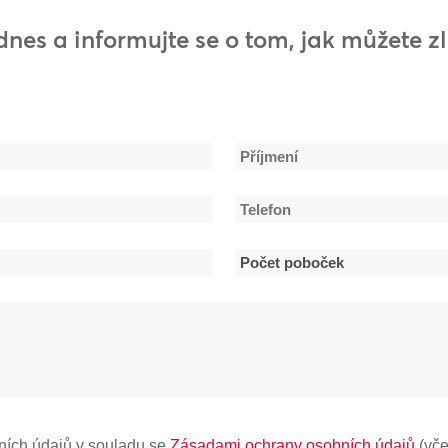
dnes a informujte se o tom, jak můžete z
Příjmení
Telefon
*
Počet
poboček
*
ních údajů v souladu se
Zásadami ochrany osobních údajů
(vče