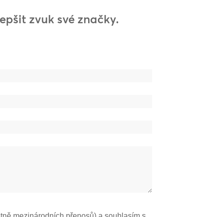
lepšit zvuk své značky.
tně mezinárodních přenosů) a souhlasím s