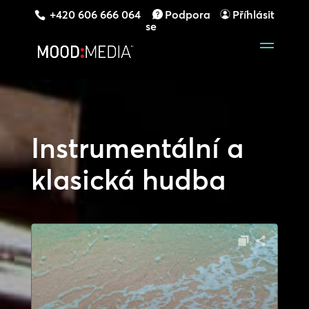
+420 606 666 064
Podpora
Příhlásit
se
Instrumentální a
klasická hudba
Audio
přehrávač