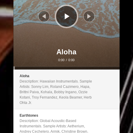
Aloha
0:00
/
0:00
Aloha
Description: Hawaiian Instrumentals. Sample
Artists: Sonny Lim, Roland Cazimero, Hapa,
Brittni Paiva, Kohala, Bobby Ingano, Ozzie
Kotani, Troy Fernandez, Keola Beamer, Herb
Ohta Jr.
Earthtones
Description: Global Acoustic-Based
Instrumentals. Sample Artists: Aetherium,
Andrey Cechelero, Armik, Christine Brown,