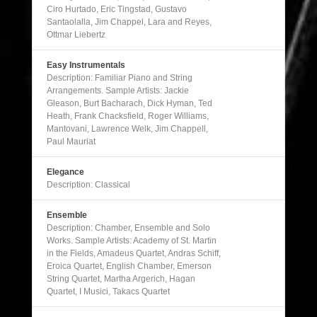
Ciro Hurtado, Eric Tingstad, Gustavo
Santaolalla, Jim Chappel, Lara and Reyes,
Ottmar Liebertz
Easy Instrumentals
Description: Familiar Piano and String
Arrangements. Sample Artists: Jackie
Gleason, Burt Bacharach, Dick Hyman, Ted
Heath, Frank Chacksfield, Roger Williams,
Mantovani, Lawrence Welk, Jim Chappell,
Paul Mauriat
Elegance
Description: Classical
Ensemble
Description: Chamber, Ensemble and Solo
Works. Sample Artists: Academy of St. Martin
in the Fields, Amadeus Quartet, Andras Schiff,
Eroica Quartet, English Chamber, Emerson
String Quartet, Martha Argerich, Hagan
Quartet, I Musici, Takacs Quartet