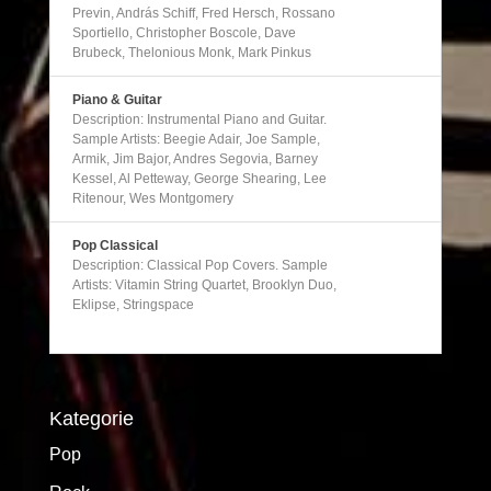
Previn, András Schiff, Fred Hersch, Rossano
Sportiello, Christopher Boscole, Dave
Brubeck, Thelonious Monk, Mark Pinkus
Piano & Guitar
Description: Instrumental Piano and Guitar.
Sample Artists: Beegie Adair, Joe Sample,
Armik, Jim Bajor, Andres Segovia, Barney
Kessel, Al Petteway, George Shearing, Lee
Ritenour, Wes Montgomery
Pop Classical
Description: Classical Pop Covers. Sample
Artists: Vitamin String Quartet, Brooklyn Duo,
Eklipse, Stringspace
Kategorie
Pop