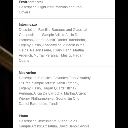
Environmental
Description: Light Instrumentals and Pop
Covers
Intermezzo
Description: Familiar Baroque and Classical
Compositions. Sample Artists: Alicia De
Larrocha, Andras Schiff, Daniel Barenboim,
Evgeny Kissin, Academy of St Martin in the
Fields, Nelson Freire, Hilary Hahn, Martha
Argerich, Murray Perahia, I Musici, Hagan
Quartet
Mezzanine
Description: Classical Favorites From A Variety
Of Eras. Sample Artists: Daniil Trifonov,
Evgeny Kissin, Hagan Quartet, Itzhak
Perlman, Alicia De Larrocha, Martha Argerich,
Wiener Philharmoniker, Seong-Jin Cho,
Daniel Barenboim, Yundi
Piano
Description: Instrumental Piano Solos.
Sample Artists: Art Tatum, David Benoit, André