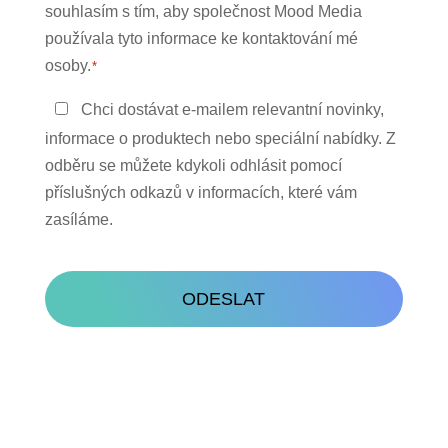
údajů
souhlasím s tím, aby společnost Mood Media
*
používala tyto informace ke kontaktování mé
osoby.
*
Zůstaňte
Chci dostávat e-mailem relevantní novinky,
v
informace o produktech nebo speciální nabídky. Z
kontaktu
odběru se můžete kdykoli odhlásit pomocí
příslušných odkazů v informacích, které vám
zasíláme.
CAPTCHA