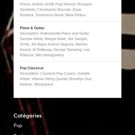
Previn, András Schiff, Fred Hersch, Rossano
Sportiello, Christopher Boscole, Dave
Brubeck, Thelonious Monk, Mark Pinkus
Piano & Guitar
Description: Instrumental Piano and Guitar.
Sample Artists: Beegie Adair, Joe Sample,
Armik, Jim Bajor, Andres Segovia, Barney
Kessel, Al Petteway, George Shearing, Lee
Ritenour, Wes Montgomery
Pop Classical
Description: Classical Pop Covers. Sample
Artists: Vitamin String Quartet, Brooklyn Duo,
Eklipse, Stringspace
Catégories
Pop