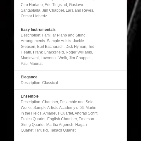
Ciro Hurtado, Eric Tingstad, Gustavo
Santaolalla, Jim Chappel, Lara and Reyes,
Ottmar Liebertz
Easy Instrumentals
Description: Familiar Piano and String
Arrangements. Sample Artists: Jackie
Gleason, Burt Bacharach, Dick Hyman, Ted
Heath, Frank Chacksfield, Roger Williams,
Mantovani, Lawrence Welk, Jim Chappell,
Paul Mauriat
Elegance
Description: Classical
Ensemble
Description: Chamber, Ensemble and Solo
Works. Sample Artists: Academy of St. Martin
in the Fields, Amadeus Quartet, Andras Schiff,
Eroica Quartet, English Chamber, Emerson
String Quartet, Martha Argerich, Hagan
Quartet, I Musici, Takacs Quartet