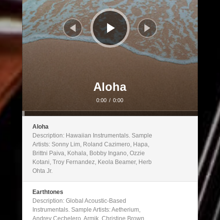
Aloha
0:00
/
0:00
Aloha
Description: Hawaiian Instrumentals. Sample
Artists: Sonny Lim, Roland Cazimero, Hapa,
Brittni Paiva, Kohala, Bobby Ingano, Ozzie
Kotani, Troy Fernandez, Keola Beamer, Herb
Ohta Jr.
Earthtones
Description: Global Acoustic-Based
Instrumentals. Sample Artists: Aetherium,
Andrey Cechelero, Armik, Christine Brown,