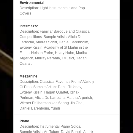
Environmental
Description: Light Instrumentals and Pop
Covers
Intermezzo
Description: Familiar Baroque and Classical
Compositions. Sample Artists: Alicia De
Larrocha, Andras Schiff, Daniel Barenboim,
Evgeny Kissin, Academy of St Martin in the
Fields, Nelson Freire, Hilary Hahn, Martha
Argerich, Murray Perahia, I Musici, Hagan
Quartet
Mezzanine
Description: Classical Favorites From A Variety
Of Eras. Sample Artists: Daniil Trifonov,
Evgeny Kissin, Hagan Quartet, Itzhak
Perlman, Alicia De Larrocha, Martha Argerich,
Wiener Philharmoniker, Seong-Jin Cho,
Daniel Barenboim, Yundi
Piano
Description: Instrumental Piano Solos.
Sample Artists: Art Tatum, David Benoit, André