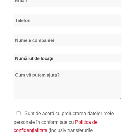
de
*
familie
Telefon
*
Numele
companiei
*
Numărul
de
Cum
locații
vă
*
putem
ajuta?
Politica
Sunt de acord cu prelucrarea datelor mele
de
personale în conformitate cu
Politica de
confidențialitate
confidențialitate
(inclusiv transferurile