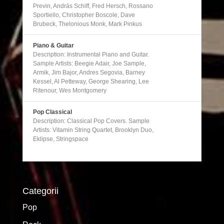
Previn, András Schiff, Fred Hersch, Rossano
Sportiello, Christopher Boscole, Dave
Brubeck, Thelonious Monk, Mark Pinkus
Piano & Guitar
Description: Instrumental Piano and Guitar.
Sample Artists: Beegie Adair, Joe Sample,
Armik, Jim Bajor, Andres Segovia, Barney
Kessel, Al Petteway, George Shearing, Lee
Ritenour, Wes Montgomery
Pop Classical
Description: Classical Pop Covers. Sample
Artists: Vitamin String Quartet, Brooklyn Duo,
Eklipse, Stringspace
Categorii
Pop