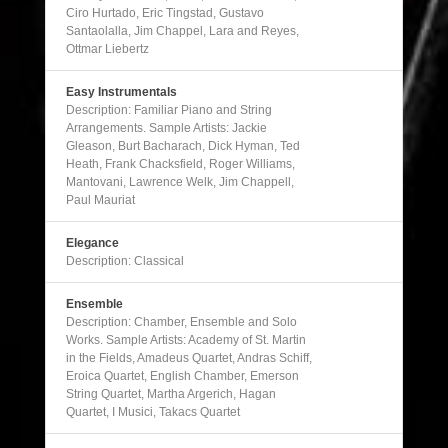
Ciro Hurtado, Eric Tingstad, Gustavo
Santaolalla, Jim Chappel, Lara and Reyes,
Ottmar Liebertz
Easy Instrumentals
Description: Familiar Piano and String
Arrangements. Sample Artists: Jackie
Gleason, Burt Bacharach, Dick Hyman, Ted
Heath, Frank Chacksfield, Roger Williams,
Mantovani, Lawrence Welk, Jim Chappell,
Paul Mauriat
Elegance
Description: Classical
Ensemble
Description: Chamber, Ensemble and Solo
Works. Sample Artists: Academy of St. Martin
in the Fields, Amadeus Quartet, Andras Schiff,
Eroica Quartet, English Chamber, Emerson
String Quartet, Martha Argerich, Hagan
Quartet, I Musici, Takacs Quartet