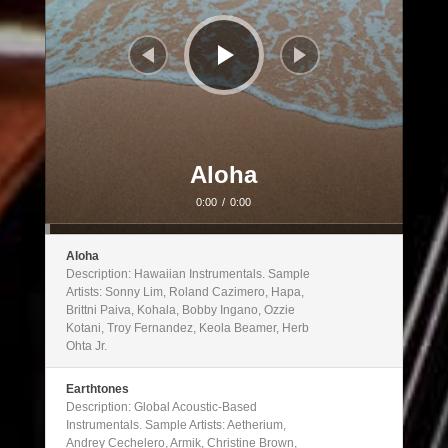
Aloha
0:00
/
0:00
Aloha
Description: Hawaiian Instrumentals. Sample
Artists: Sonny Lim, Roland Cazimero, Hapa,
Brittni Paiva, Kohala, Bobby Ingano, Ozzie
Kotani, Troy Fernandez, Keola Beamer, Herb
Ohta Jr.
Earthtones
Description: Global Acoustic-Based
Instrumentals. Sample Artists: Aetherium,
Andrey Cechelero, Armik, Christine Brown,