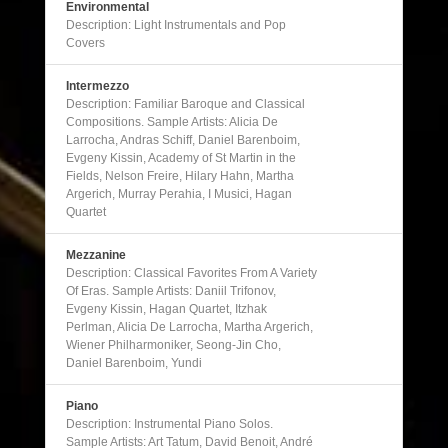
Environmental
Description: Light Instrumentals and Pop
Covers
Intermezzo
Description: Familiar Baroque and Classical
Compositions. Sample Artists: Alicia De
Larrocha, Andras Schiff, Daniel Barenboim,
Evgeny Kissin, Academy of St Martin in the
Fields, Nelson Freire, Hilary Hahn, Martha
Argerich, Murray Perahia, I Musici, Hagan
Quartet
Mezzanine
Description: Classical Favorites From A Variety
Of Eras. Sample Artists: Daniil Trifonov,
Evgeny Kissin, Hagan Quartet, Itzhak
Perlman, Alicia De Larrocha, Martha Argerich,
Wiener Philharmoniker, Seong-Jin Cho,
Daniel Barenboim, Yundi
Piano
Description: Instrumental Piano Solos.
Sample Artists: Art Tatum, David Benoit, André