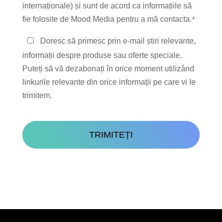
*
internaționale) și sunt de acord ca informațiile să
fie folosite de Mood Media pentru a mă contacta.
*
Păstrați
Doresc să primesc prin e-mail știri relevante,
legătura
informații despre produse sau oferte speciale.
Puteți să vă dezabonați în orice moment utilizând
linkurile relevante din orice informații pe care vi le
trimitem.
CAPTCHA