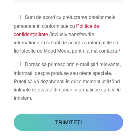
ajuta?
Politica
Sunt de acord cu prelucrarea datelor mele
de
personale în conformitate cu
Politica de
confidențialitate
confidențialitate
(inclusiv transferurile
*
internaționale) și sunt de acord ca informațiile să
fie folosite de Mood Media pentru a mă contacta.
*
Păstrați
Doresc să primesc prin e-mail știri relevante,
legătura
informații despre produse sau oferte speciale.
Puteți să vă dezabonați în orice moment utilizând
linkurile relevante din orice informații pe care vi le
trimitem.
CAPTCHA