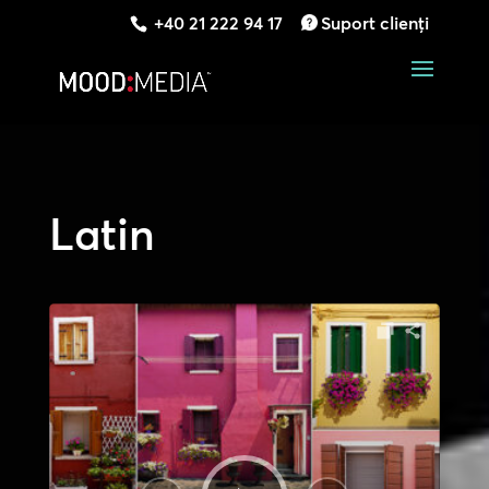
+40 21 222 94 17
Suport clienți
Latin
Player
audio