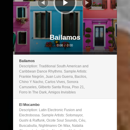
Bailamos
0:00
/
0:00
Bailamos
Description: Traditional South American and
Caribbean Dance Rhythms. Sample Artists:
Frankie Negrón, Juan Luis Guerra, Bacilos,
Chino Y Nacho, Carlos Vives, Sonora
Carruseles, Gilberto Santa Rosa, Piso 21,
Forro In The Dark, Amigos Invisibles
El Mocambo
Description: Latin Electronic Fusion and
Electrobossa. Sample Artists: Sotomayor,
Gushi & Raffunk, Ocote Soul Sounds, Céu,
Buscabulla, Nightmares On Wax, Natalia