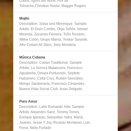
Lobos,Tigres del Norte, Flor de
Toloache,Christian Nodal, Maggie Rogers
Mojito
Description: Salsa and Merengue. Sample
Artists: El Gran Combo, Olga Tañón, Ismael
Miranda, Zacarias Ferreira, Toño Rosario,
Willie Colón, Grupo Mania, Yoskar Sarante,
Afro-Cuban All Stars, Joey Montana
Música Cubana
Description: Cuban Traditional. Sample
Artists: La Sonora Matancera, Francisco
Aguabella, Omara Portuondo, Septeto
Habanero, Celia Cruz, Rubén González,
Mongo Santamaría, Francisco Céspedes,
Buena Vista Social Club, Issac Delgado
Puro Amor
Description: Latin Romantic Hits. Sample
Artists: Alejandro Sanz, Tommy Torres,
Enrique Iglesias, Sebastián Yatra, Maná,
Juanes, Jesse Y Joy, Ricardo Montaner, Luis
Fonsi, Nelly Furtado