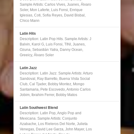
Sample Artists: Carlos Vives, Juanes, Álvaro
Soler, Mon Laferte, Luis Fonsi, Enrique
Iglesias, Coti, Sofia Reyes, David Bisbal,
Chico Mann
Latin Hits
Description: Latin Pop Hits. Sample Artists: J
Balvin, Karol G, Luis Fonsi, TINI, Juanes,
Ozuna, Sebastián Yatra, Danny Ocean,
Greeicy, Álvaro Soler
Latin Jazz
Description: Latin Jazz. Sample Artists: Arturo
Sandoval, Ray Barretto, Buena Vista Social
Club, Cal Tjader, Bobby Montez, Mongo
Santamaria, Pete Escovedo, Antonio Carlos
Jobim, Ibrahim Ferrer, Bobby Matos
Latin Southwest Blend
Description: Latin Pop, Anglo Pop and
Mexicana. Sample Artists: Conjunto
Azabache, Los Rieleros Del Norte, Julieta
Venegas, David Lee Garza, John Mayer, Los