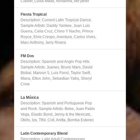
Clavier, Luísa Maita, Novalima, Mo’jardo
Fiesta Tropical
Description: Current Latin Tropical Dance.
Sample Artists: Daddy Yankee, Juan Luis
Guerra, Celia Cruz, Chino Y Nacho, Prince
Royce, Elvis Crespo, Aventura, Carlos Vives,
Marc Anthony, Jerry Rivera
FM Dos
Description: Spanish and Anglo Pop Hits.
Sample Artists: Juanes, Bruno Mars, David
Bisbal, Maroon 5, Luis Fonsi, Taylor Swift,
Mana, Elton John, Sebastian Yatra, Sheryl
Crow
La Música
Description: Spanish and Portuguese Pop
and Rock. Sample Artists: Bebe, Juan Pablo
Vega, Elastic Bond, Jenny & the Mexicats,
Okills, Iza, TINI, Coti, Anitta, Bomba Estereo
Latin Contemporary Blend
Description: Latin Adult Contemporary.