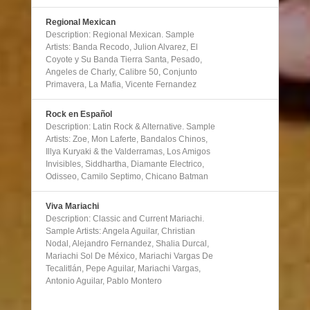
Regional Mexican
Description: Regional Mexican. Sample
Artists: Banda Recodo, Julion Alvarez, El
Coyote y Su Banda Tierra Santa, Pesado,
Angeles de Charly, Calibre 50, Conjunto
Primavera, La Mafia, Vicente Fernandez
Rock en Español
Description: Latin Rock & Alternative. Sample
Artists: Zoe, Mon Laferte, Bandalos Chinos,
Illya Kuryaki & the Valderramas, Los Amigos
Invisibles, Siddhartha, Diamante Electrico,
Odisseo, Camilo Septimo, Chicano Batman
Viva Mariachi
Description: Classic and Current Mariachi.
Sample Artists: Angela Aguilar, Christian
Nodal, Alejandro Fernandez, Shalia Durcal,
Mariachi Sol De México, Mariachi Vargas De
Tecalitlán, Pepe Aguilar, Mariachi Vargas,
Antonio Aguilar, Pablo Montero