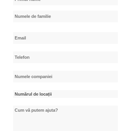
*
Primul
nume
Numele
Email
de
*
familie
Telefon
*
Numele
companiei
*
Numărul
de
Cum
locații
vă
*
putem