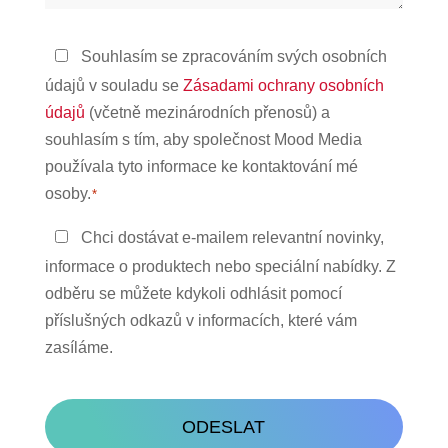
Zásady
Souhlasím se zpracováním svých osobních
ochrany
údajů v souladu se
Zásadami ochrany osobních
osobních
údajů
(včetně mezinárodních přenosů) a
údajů
souhlasím s tím, aby společnost Mood Media
*
používala tyto informace ke kontaktování mé
osoby.
*
Zůstaňte
Chci dostávat e-mailem relevantní novinky,
v
informace o produktech nebo speciální nabídky. Z
kontaktu
odběru se můžete kdykoli odhlásit pomocí
příslušných odkazů v informacích, které vám
zasíláme.
CAPTCHA