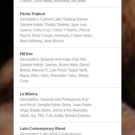
Clavier, Luísa Maita, Novalima, Mo’jardo
Fiesta Tropical
Description: Current Latin Tropical Dance.
Sample Artists: Daddy Yankee, Juan Luis
Guerra, Celia Cruz, Chino Y Nacho, Prince
Royce, Elvis Crespo, Aventura, Carlos Vives,
Marc Anthony, Jerry Rivera
FM Dos
Description: Spanish and Anglo Pop Hits.
Sample Artists: Juanes, Bruno Mars, David
Bisbal, Maroon 5, Luis Fonsi, Taylor Swift,
Mana, Elton John, Sebastian Yatra, Sheryl
Crow
La Música
Description: Spanish and Portuguese Pop
and Rock. Sample Artists: Bebe, Juan Pablo
Vega, Elastic Bond, Jenny & the Mexicats,
Okills, Iza, TINI, Coti, Anitta, Bomba Estereo
Latin Contemporary Blend
Description: Latin Adult Contemporary.