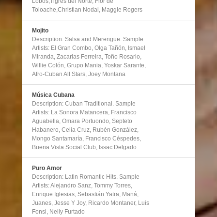
Lobos,Tigres del Norte, Flor de
Toloache,Christian Nodal, Maggie Rogers
Mojito
Description: Salsa and Merengue. Sample
Artists: El Gran Combo, Olga Tañón, Ismael
Miranda, Zacarias Ferreira, Toño Rosario,
Willie Colón, Grupo Mania, Yoskar Sarante,
Afro-Cuban All Stars, Joey Montana
Música Cubana
Description: Cuban Traditional. Sample
Artists: La Sonora Matancera, Francisco
Aguabella, Omara Portuondo, Septeto
Habanero, Celia Cruz, Rubén González,
Mongo Santamaría, Francisco Céspedes,
Buena Vista Social Club, Issac Delgado
Puro Amor
Description: Latin Romantic Hits. Sample
Artists: Alejandro Sanz, Tommy Torres,
Enrique Iglesias, Sebastián Yatra, Maná,
Juanes, Jesse Y Joy, Ricardo Montaner, Luis
Fonsi, Nelly Furtado