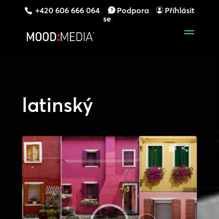
+420 606 666 064
Podpora
Příhlásit
se
latinský
Audio
přehrávač