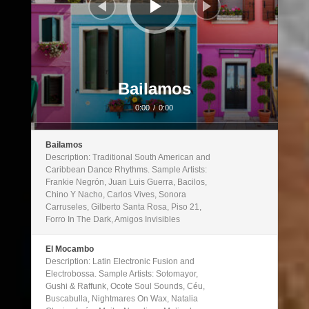
Bailamos
0:00
/
0:00
Bailamos
Description: Traditional South American and
Caribbean Dance Rhythms. Sample Artists:
Frankie Negrón, Juan Luis Guerra, Bacilos,
Chino Y Nacho, Carlos Vives, Sonora
Carruseles, Gilberto Santa Rosa, Piso 21,
Forro In The Dark, Amigos Invisibles
El Mocambo
Description: Latin Electronic Fusion and
Electrobossa. Sample Artists: Sotomayor,
Gushi & Raffunk, Ocote Soul Sounds, Céu,
Buscabulla, Nightmares On Wax, Natalia