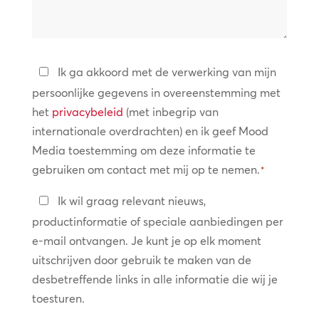
we
helpen?
Privacybeleid
Ik ga akkoord met de verwerking van mijn
persoonlijke gegevens in overeenstemming met
*
het
privacybeleid
(met inbegrip van
internationale overdrachten) en ik geef Mood
Media toestemming om deze informatie te
gebruiken om contact met mij op te nemen.
*
Blijf
Ik wil graag relevant nieuws,
in
productinformatie of speciale aanbiedingen per
contact
e-mail ontvangen. Je kunt je op elk moment
uitschrijven door gebruik te maken van de
desbetreffende links in alle informatie die wij je
toesturen.