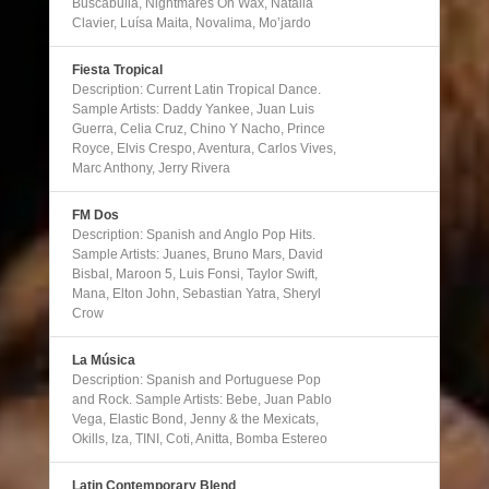
Buscabulla, Nightmares On Wax, Natalia
Clavier, Luísa Maita, Novalima, Mo’jardo
Fiesta Tropical
Description: Current Latin Tropical Dance.
Sample Artists: Daddy Yankee, Juan Luis
Guerra, Celia Cruz, Chino Y Nacho, Prince
Royce, Elvis Crespo, Aventura, Carlos Vives,
Marc Anthony, Jerry Rivera
FM Dos
Description: Spanish and Anglo Pop Hits.
Sample Artists: Juanes, Bruno Mars, David
Bisbal, Maroon 5, Luis Fonsi, Taylor Swift,
Mana, Elton John, Sebastian Yatra, Sheryl
Crow
La Música
Description: Spanish and Portuguese Pop
and Rock. Sample Artists: Bebe, Juan Pablo
Vega, Elastic Bond, Jenny & the Mexicats,
Okills, Iza, TINI, Coti, Anitta, Bomba Estereo
Latin Contemporary Blend