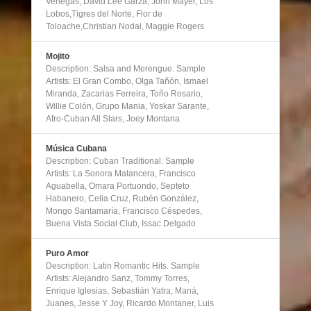
Venegas, David Lee Garza, John Mayer, Los
Lobos,Tigres del Norte, Flor de
Toloache,Christian Nodal, Maggie Rogers
Mojito
Description: Salsa and Merengue. Sample
Artists: El Gran Combo, Olga Tañón, Ismael
Miranda, Zacarias Ferreira, Toño Rosario,
Willie Colón, Grupo Mania, Yoskar Sarante,
Afro-Cuban All Stars, Joey Montana
Música Cubana
Description: Cuban Traditional. Sample
Artists: La Sonora Matancera, Francisco
Aguabella, Omara Portuondo, Septeto
Habanero, Celia Cruz, Rubén González,
Mongo Santamaría, Francisco Céspedes,
Buena Vista Social Club, Issac Delgado
Puro Amor
Description: Latin Romantic Hits. Sample
Artists: Alejandro Sanz, Tommy Torres,
Enrique Iglesias, Sebastián Yatra, Maná,
Juanes, Jesse Y Joy, Ricardo Montaner, Luis