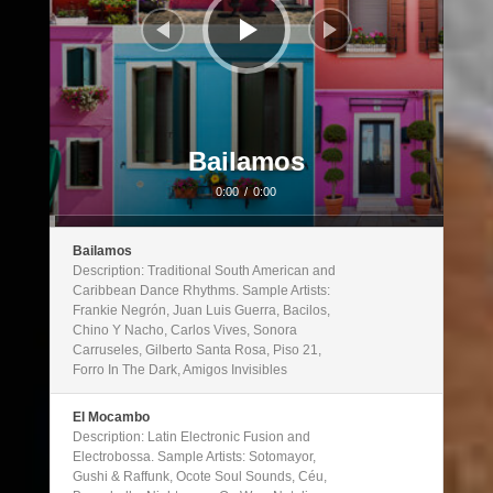
Bailamos
0:00
/
0:00
Bailamos
Description: Traditional South American and
Caribbean Dance Rhythms. Sample Artists:
Frankie Negrón, Juan Luis Guerra, Bacilos,
Chino Y Nacho, Carlos Vives, Sonora
Carruseles, Gilberto Santa Rosa, Piso 21,
Forro In The Dark, Amigos Invisibles
El Mocambo
Description: Latin Electronic Fusion and
Electrobossa. Sample Artists: Sotomayor,
Gushi & Raffunk, Ocote Soul Sounds, Céu,