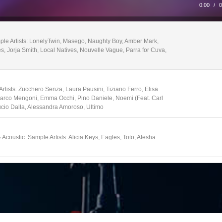
0:00
/
0
ple Artists: LonelyTwin, Masego, Naughty Boy, Amber Mark,
 Jorja Smith, Local Natives, Nouvelle Vague, Parra for Cuva,
rtists: Zucchero Senza, Laura Pausini, Tiziano Ferro, Elisa
 Marco Mengoni, Emma Occhi, Pino Daniele, Noemi (Feat. Carl
ucio Dalla, Alessandra Amoroso, Ultimo
Acoustic. Sample Artists: Alicia Keys, Eagles, Toto, Alesha
 from the 60's to today. Sample Artists: Chic, Justin
unshine Band, Will Smith, Mary Mary, MC Hammer, Maroon 5,
ld Cherry, James Brown