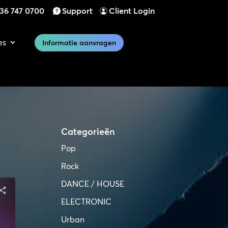
)36 747 0700
Support
Client Login
es
Informatie aanvragen
Categorieën
Pop
Rock
DANCE / HOUSE
ELECTRONIC
Urban