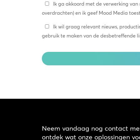
Privacybeleid
Ik ga akkoord met de verwerking van
overdrachten) en ik geef Mood Media toes
*
Blijf
Ik wil graag relevant nieuws, product
in
gebruik te maken van de desbetreffende link
contact
CAPTCHA
Neem vandaag nog contact met
ontdek wat onze oplossingen voo