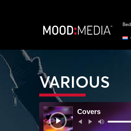
Bed
VARIOUS
Audiospeler
Covers
Gebruik
Omhoog/Omla
pijltoetsen
om