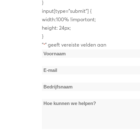
}
input[type=”submit”] {
width:100% !important;
height: 24px;
}
"
" geeft vereiste velden aan
*
Naam
*
Voornaam
E-
mail
Bedrijfsnaam
*
*
Hoe
kunnen
we
helpen?