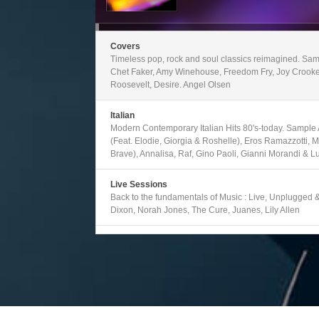
het
volume
te
verhogen
of
Covers
te
Timeless pop, rock and soul classics reimagined. Sam
verlagen.
Chet Faker, Amy Winehouse, Freedom Fry, Joy Crookes,
Roosevelt, Desire. Angel Olsen
Italian
Modern Contemporary Italian Hits 80's-today. Sample A
(Feat. Elodie, Giorgia & Roshelle), Eros Ramazzotti,
Brave), Annalisa, Raf, Gino Paoli, Gianni Morandi & L
Live Sessions
Back to the fundamentals of Music : Live, Unplugged & 
Dixon, Norah Jones, The Cure, Juanes, Lily Allen
Party Time
Party through the decades with the most memorable hits
Timberlake, Diana Ross, Scissor Sisters, KC & The S
Village People, Daft Punk, Dolly Parton, Beyonce, Wi
Play Time