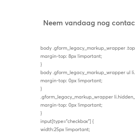
A collection of fun current pop and children’s music. 
American Authors, Imagine Dragons, S Club 7, Britney
Relaxation
Neem vandaag nog contact 
Relaxing music program featuring ambient electro, new
Filipič, Will Ackerman, Nick Murphy, Vinc'pepper, Paul
Spa Music Relaxation, Nils Frahm, Zen Music Spa, St
body .gform_legacy_markup_wrapper .top_l
margin-top: 8px !important;
}
body .gform_legacy_markup_wrapper ul li.g
margin-top: 0px !important;
}
.gform_legacy_markup_wrapper li.hidden_l
margin-top: 0px !important;
}
input[type=”checkbox”] {
width:25px !important;