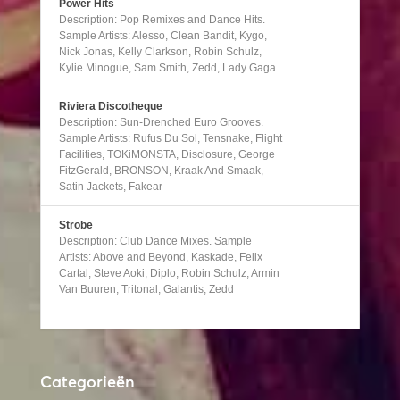
Power Hits
Description: Pop Remixes and Dance Hits.
Sample Artists: Alesso, Clean Bandit, Kygo,
Nick Jonas, Kelly Clarkson, Robin Schulz,
Kylie Minogue, Sam Smith, Zedd, Lady Gaga
Riviera Discotheque
Description: Sun-Drenched Euro Grooves.
Sample Artists: Rufus Du Sol, Tensnake, Flight
Facilities, TOKiMONSTA, Disclosure, George
FitzGerald, BRONSON, Kraak And Smaak,
Satin Jackets, Fakear
Strobe
Description: Club Dance Mixes. Sample
Artists: Above and Beyond, Kaskade, Felix
Cartal, Steve Aoki, Diplo, Robin Schulz, Armin
Van Buuren, Tritonal, Galantis, Zedd
Categorieën