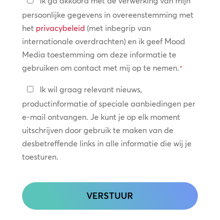
Ik ga akkoord met de verwerking van mijn
persoonlijke gegevens in overeenstemming met
*
het
privacybeleid
(met inbegrip van
internationale overdrachten) en ik geef Mood
Media toestemming om deze informatie te
gebruiken om contact met mij op te nemen.
*
Blijf
Ik wil graag relevant nieuws,
in
productinformatie of speciale aanbiedingen per
contact
e-mail ontvangen. Je kunt je op elk moment
uitschrijven door gebruik te maken van de
desbetreffende links in alle informatie die wij je
toesturen.
CAPTCHA