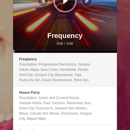
Frequency
0:00
/
0:00
Frequency
Description: Progressive Electronica. Sample
Artists: Maya Jane Coles, Hermitude, Flume,
Hot Chip, Gorgon City, Bassnectar, Tiga,
Rufus Du Sol, Alison Wonderland, Third Son
House Party
Description: Iconic and Current House.
Sample Artists: Paul Johnson, Basement Jaxx,
Inner City, Francois K., Armand Van Helden,
Blaze, Claude Von Stroke, Disclosure, Gorgon
City, Miguel Migs