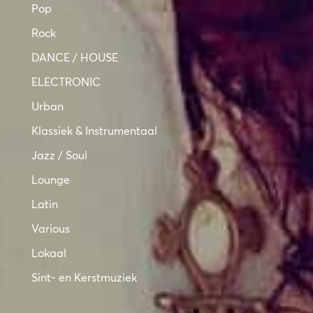
Pop
Rock
DANCE / HOUSE
ELECTRONIC
Urban
Klassiek & Instrumentaal
Jazz / Soul
Lounge
Latin
Various
Lokaal
Sint- en Kerstmuziek