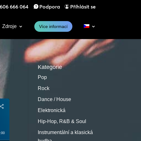
606 666 064
Podpora
Příhlásit se
Zdroje
Více informací
Kategorie
Pop
Rock
Dance / House
Elektronická
Hip-Hop, R&B & Soul
Instrumentální a klasická
:00
hudba