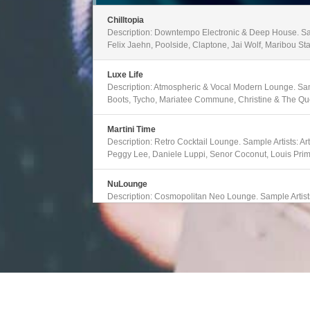
hlasitosti.
Chilltopia
Description: Downtempo Electronic & Deep House. Sa
Felix Jaehn, Poolside, Claptone, Jai Wolf, Maribou St
Luxe Life
Description: Atmospheric & Vocal Modern Lounge. Samp
Boots, Tycho, Mariatee Commune, Christine & The Qu
Martini Time
Description: Retro Cocktail Lounge. Sample Artists: A
Peggy Lee, Daniele Luppi, Senor Coconut, Louis Prim
NuLounge
Description: Cosmopolitan Neo Lounge. Sample Artist
Coffee, Bent, Jens Buchert, Nickodemus, Quantic, N
Uptown
Description: Traditional Jazz, Acid Jazz & Electronica
Tjader, The Budos Band, Quantic, The James Taylor Qu
Brubeck