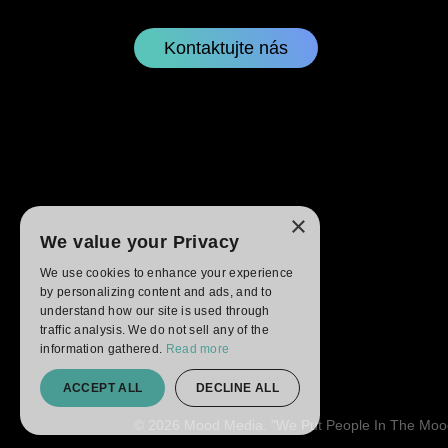
Kontaktujte nás
×
We value your Privacy
We use cookies to enhance your experience
by personalizing content and ads, and to
understand how our site is used through
traffic analysis. We do not sell any of the
information gathered.
Read more
ACCEPT ALL
DECLINE ALL
© 2026 Mood Media. "We Put People In The Mood 