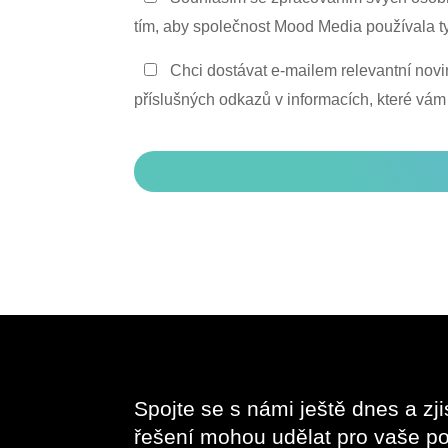
ochrany
tím, aby společnost Mood Media používala t
osobních
Zůstaňte
Chci dostávat e-mailem relevantní novi
údajů
v
příslušných odkazů v informacích, které vám
*
kontaktu
CAPTCHA
Spojte se s námi ještě dnes a zji
řešení mohou udělat pro vaše po