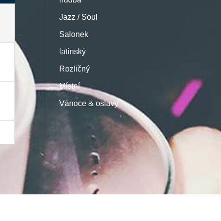
Jazz / Soul
Salonek
latinský
Rozličný
Místní
Vánoce & oslavy