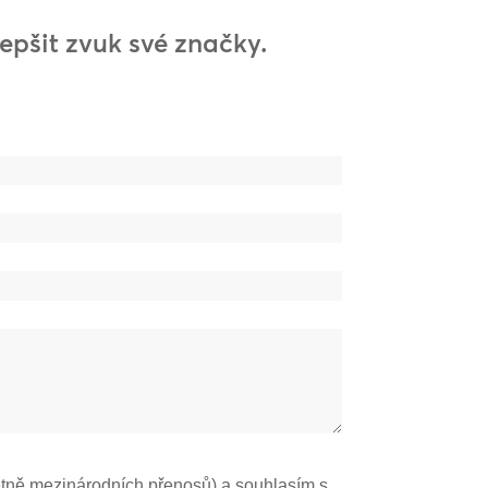
lepšit zvuk své značky.
tně mezinárodních přenosů) a souhlasím s