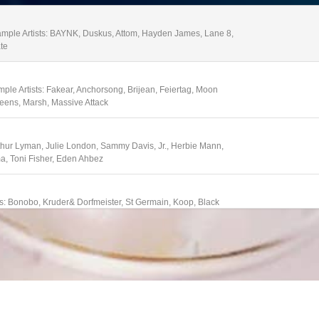
mple Artists: BAYNK, Duskus, Attom, Hayden James, Lane 8,
ate
le Artists: Fakear, Anchorsong, Brijean, Feiertag, Moon
eens, Marsh, Massive Attack
rthur Lyman, Julie London, Sammy Davis, Jr., Herbie Mann,
a, Toni Fisher, Eden Ahbez
s: Bonobo, Kruder& Dorfmeister, St Germain, Koop, Black
ightmares On Wax
. Sample Artists: The Bamboos, The Greyboy Allstars, Cal
artet, Lou Donaldson, Mr. Scruff, Dr. Rubberfunk, Dave