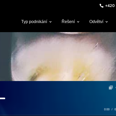
+420 
Typ podnikání
Řešení
Odvětví
0:00
/
0