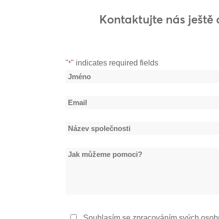
Kontaktujte nás ještě 
"
" indicates required fields
*
Název
*
Jméno
Email
*
Název
společnosti
Jak
*
můžeme
pomoci?
Zásady
Souhlasím se zpracováním svých osob