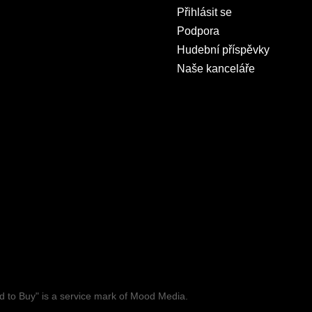
Přihlásit se
Podpora
Hudební příspěvky
Naše kanceláře
to Buy" is a service mark of Mood Media.