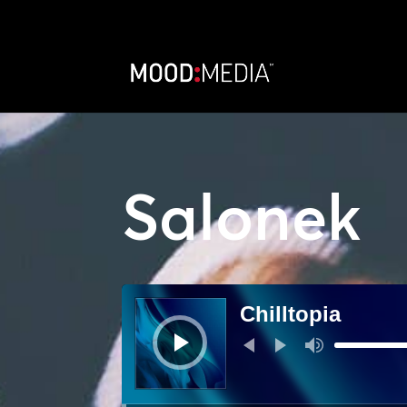
Salonek
Audio
přehrávač
Chilltopia
Použitím
šipek
nahoru/dolů
zvýšíte
nebo
snížíte
úroveň