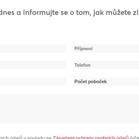
dnes a informujte se o tom, jak můžete z
Příjmení
Telefon
*
Počet
poboček
*
ních údajů v souladu se
Zásadami ochrany osobních údajů
(vče