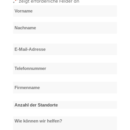
„
“ zeigt erforderliche Felder an
*
Name
*
Vorname
Nachname
E-
Mail-
Adresse
Telefonnummer
*
*
Firmenname
*
Anzahl
der
Wie
Standorte
können
*