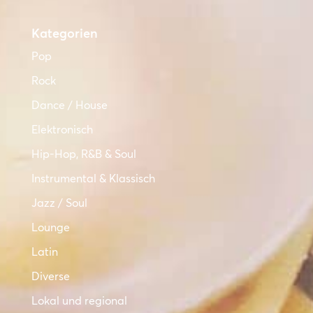
Kategorien
Pop
Rock
Dance / House
Elektronisch
Hip-Hop, R&B & Soul
Instrumental & Klassisch
Jazz / Soul
Lounge
Latin
Diverse
Lokal und regional