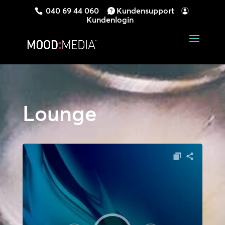
040 69 44 060
Kundensupport
Kundenlogin
Lounge
Audio-
Player