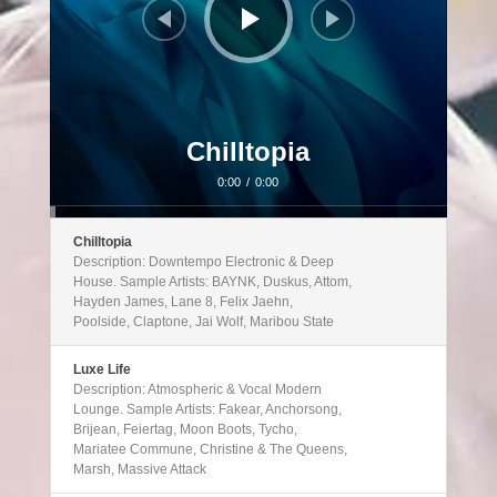
Chilltopia
0:00
/
0:00
Chilltopia
Description: Downtempo Electronic & Deep
House. Sample Artists: BAYNK, Duskus, Attom,
Hayden James, Lane 8, Felix Jaehn,
Poolside, Claptone, Jai Wolf, Maribou State
Luxe Life
Description: Atmospheric & Vocal Modern
Lounge. Sample Artists: Fakear, Anchorsong,
Brijean, Feiertag, Moon Boots, Tycho,
Mariatee Commune, Christine & The Queens,
Marsh, Massive Attack