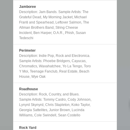
Jamboree
Description: Jam Bands. Sample Artists: The
Grateful Dead, My Morning Jacket, Michael
Franti and Spearhead, Leftover Salmon, The
Allman Brothers Band, String Cheese
Incident, Ben Harper, O.A.R., Phish, Susan
Tedeschi
Perimeter
Description: Indie Pop, Rock and Electronica.
Sample Artists: Phoebe Bridgers, Cayucas,
Chromatics, Waxahatchee, Yo La Tengo, Toro
Y Moi, Teenage Fanclub, Real Estate, Beach
House, Wye Oak
Roadhouse
Description: Rock, Country, and Blues.
Sample Artists: Tommy Castro, Cody Johnson,
Lynyrd Skynyrd, Chris Stapleton, Koko Taylor,
Georgia Sattelites, Junior Brown, Lucinda
Williams, Cole Swindell, Sean Costello
Rock Yard