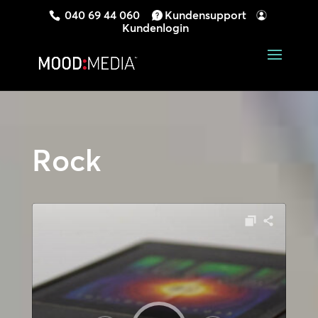
040 69 44 060
Kundensupport
Kundenlogin
Rock
Audio-
Player