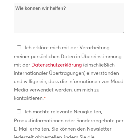
Wie
Standorte
können
*
wir
helfen?
Datenschutzerklärung
Ich erkläre mich mit der Verarbeitung
meiner persönlichen Daten in Übereinstimmung
*
mit der
Datenschutzerklärung
(einschließlich
internationaler Übertragungen) einverstanden
und willige ein, dass die Informationen von Mood
Media verwendet werden, um mich zu
kontaktieren.
*
In
Ich möchte relevante Neuigkeiten,
Kontakt
Produktinformationen oder Sonderangebote per
bleiben
E-Mail erhalten. Sie können den Newsletter
jederzeit abbestellen, indem Sie die