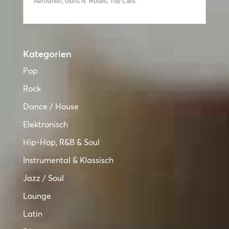
Aerosmith, Guns N’ Roses, The Cars
Kategorien
Pop
Rock
Dance / House
Elektronisch
Hip-Hop, R&B & Soul
Instrumental & Klassisch
Jazz / Soul
Lounge
Latin