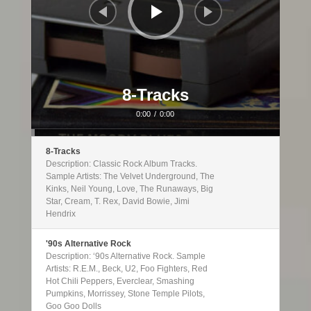
8-Tracks
0:00
/
0:00
8-Tracks
Description: Classic Rock Album Tracks.
Sample Artists: The Velvet Underground, The
Kinks, Neil Young, Love, The Runaways, Big
Star, Cream, T. Rex, David Bowie, Jimi
Hendrix
'90s Alternative Rock
Description: ‘90s Alternative Rock. Sample
Artists: R.E.M., Beck, U2, Foo Fighters, Red
Hot Chili Peppers, Everclear, Smashing
Pumpkins, Morrissey, Stone Temple Pilots,
Goo Goo Dolls