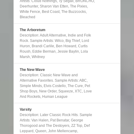
Artists: Cloud Nothings, Ty Segall, BRONCHO,
Deerhunter, Sharon Van Etten, The Pixies,
White Fence, Best Coast, The Buzzcocks,
Bleached
The Arboretum
Description: Adult Alternative, Indie and Folk
Rock. Sample Artists: Wilco, Big Thief, Lord
Huron, Brandi Carlile, Ben Howard, Curtis
Roush, Eddie Berman, Jessie Baylin, Lola
Marsh, Whitney
The New Wave
Description: Classic New Wave and
Alternative Favorites. Sample Artists: ABC,
Simple Minds, Elvis Costello, The Cure, Pet
Shop Boys, New Order, Squeeze, XTC, Love
And Rockets, Human League
Varsity
Description: Later Classic Rock Hits. Sample
Artists: Van Halen, Pat Benatar, George
Thorogood and The Destoyers, ZZ Top, Def
Leppard, Queen, John Mellencamp,