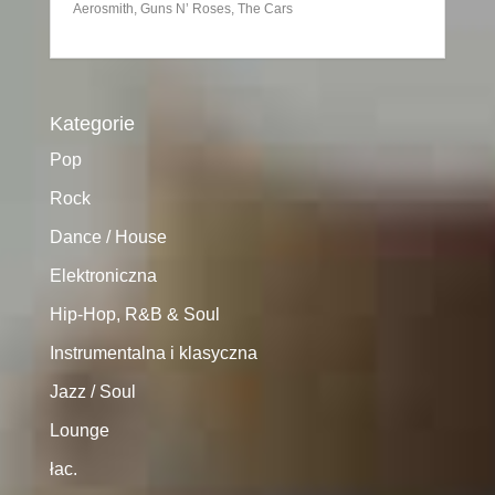
Aerosmith, Guns N’ Roses, The Cars
Kategorie
Pop
Rock
Dance / House
Elektroniczna
Hip-Hop, R&B & Soul
Instrumentalna i klasyczna
Jazz / Soul
Lounge
łac.