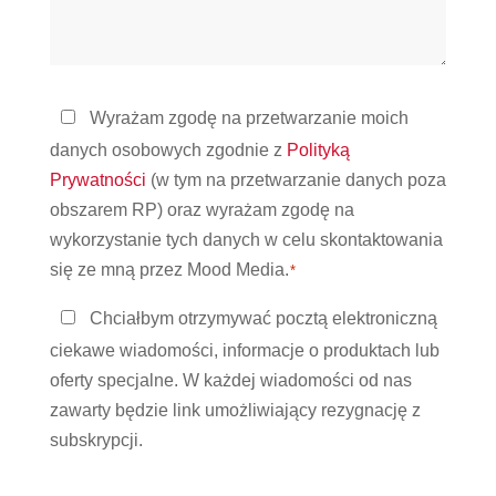
możemy
pomóc?
Polityka
Wyrażam zgodę na przetwarzanie moich
prywatności
danych osobowych zgodnie z
Polityką
*
Prywatności
(w tym na przetwarzanie danych poza
obszarem RP) oraz wyrażam zgodę na
wykorzystanie tych danych w celu skontaktowania
się ze mną przez Mood Media.
*
Bądź
Chciałbym otrzymywać pocztą elektroniczną
w
ciekawe wiadomości, informacje o produktach lub
kontakcie
oferty specjalne. W każdej wiadomości od nas
zawarty będzie link umożliwiający rezygnację z
subskrypcji.
CAPTCHA