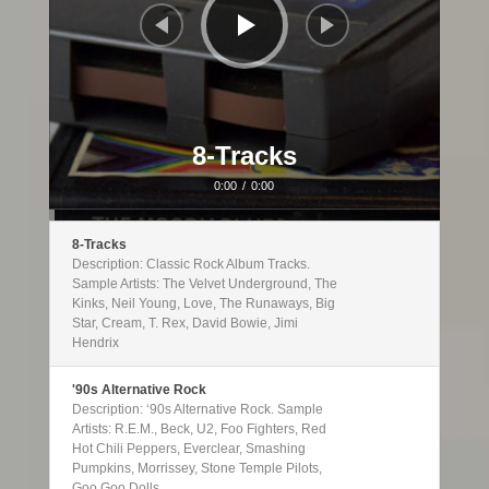
8-Tracks
0:00
/
0:00
8-Tracks
Description: Classic Rock Album Tracks.
Sample Artists: The Velvet Underground, The
Kinks, Neil Young, Love, The Runaways, Big
Star, Cream, T. Rex, David Bowie, Jimi
Hendrix
'90s Alternative Rock
Description: ‘90s Alternative Rock. Sample
Artists: R.E.M., Beck, U2, Foo Fighters, Red
Hot Chili Peppers, Everclear, Smashing
Pumpkins, Morrissey, Stone Temple Pilots,
Goo Goo Dolls