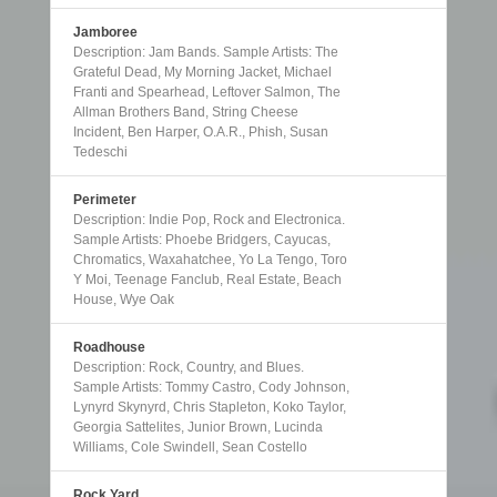
Jamboree
Description: Jam Bands. Sample Artists: The
Grateful Dead, My Morning Jacket, Michael
Franti and Spearhead, Leftover Salmon, The
Allman Brothers Band, String Cheese
Incident, Ben Harper, O.A.R., Phish, Susan
Tedeschi
Perimeter
Description: Indie Pop, Rock and Electronica.
Sample Artists: Phoebe Bridgers, Cayucas,
Chromatics, Waxahatchee, Yo La Tengo, Toro
Y Moi, Teenage Fanclub, Real Estate, Beach
House, Wye Oak
Roadhouse
Description: Rock, Country, and Blues.
Sample Artists: Tommy Castro, Cody Johnson,
Lynyrd Skynyrd, Chris Stapleton, Koko Taylor,
Georgia Sattelites, Junior Brown, Lucinda
Williams, Cole Swindell, Sean Costello
Rock Yard