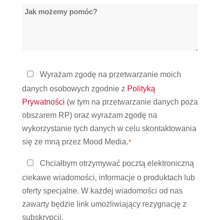
Jak
*
możemy
pomóc?
Polityka
Wyrażam zgodę na przetwarzanie moich
prywatności
danych osobowych zgodnie z
Polityką
*
Prywatności
(w tym na przetwarzanie danych poza
obszarem RP) oraz wyrażam zgodę na
wykorzystanie tych danych w celu skontaktowania
się ze mną przez Mood Media.
*
Bądź
Chciałbym otrzymywać pocztą elektroniczną
w
ciekawe wiadomości, informacje o produktach lub
kontakcie
oferty specjalne. W każdej wiadomości od nas
zawarty będzie link umożliwiający rezygnację z
subskrypcji.