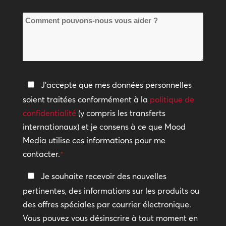
de
*
Comment
sites
pouvons-
*
nous
vous
aider
Politique
J'accepte que mes données personnelles
?
de
soient traitées conformément à la
politique de
confidentialité
confidentialité
(y compris les transferts
internationaux) et je consens à ce que Mood
*
Media utilise ces informations pour me
contacter.
*
Restez
Je souhaite recevoir des nouvelles
en
pertinentes, des informations sur les produits ou
contact
des offres spéciales par courrier électronique.
Vous pouvez vous désinscrire à tout moment en