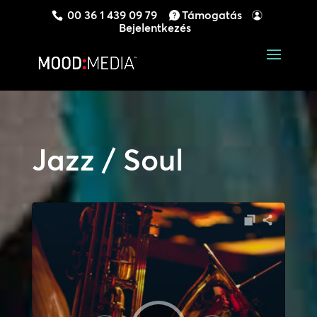
00 36 1 439 09 79
Támogatás
Bejelentkezés
Jazz / Soul
Audió
lejátszó