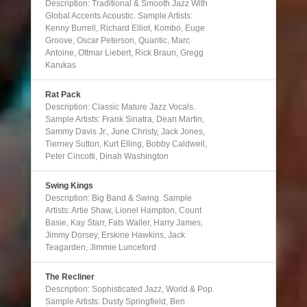
Description: Traditional & Smooth Jazz With
Global Accents Acoustic. Sample Artists:
Kenny Burrell, Richard Elliot, Kombo, Euge
Groove, Oscar Peterson, Quantic, Marc
Antoine, Ottmar Liebert, Rick Braun, Gregg
Karukas
Rat Pack
Description: Classic Mature Jazz Vocals.
Sample Artists: Frank Sinatra, Dean Martin,
Sammy Davis Jr., June Christy, Jack Jones,
Tierney Sutton, Kurt Elling, Bobby Caldwell,
Peter Cincotti, Dinah Washington
Swing Kings
Description: Big Band & Swing. Sample
Artists: Artie Shaw, Lionel Hampton, Count
Basie, Kay Starr, Fats Waller, Harry James,
Jimmy Dorsey, Erskine Hawkins, Jack
Teagarden, Jimmie Lunceford
The Recliner
Description: Sophisticated Jazz, World & Pop.
Sample Artists: Dusty Springfield, Ben