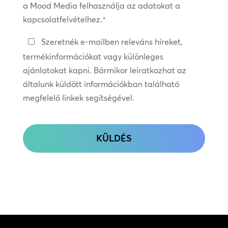
a Mood Media felhasználja az adatokat a
kapcsolatfelvételhez.
*
Tartsa
Szeretnék e-mailben releváns híreket,
a
termékinformációkat vagy különleges
kapcsolatot
ajánlatokat kapni. Bármikor leiratkozhat az
általunk küldött információkban található
megfelelő linkek segítségével.
CAPTCHA