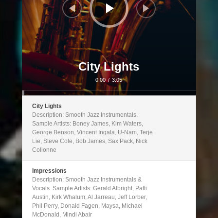
City Lights
0:00
/
3:05
City Lights
Description: Smooth Jazz Instrumentals.
Sample Artists: Boney James, Kim Waters,
George Benson, Vincent Ingala, U-Nam, Terje
Lie, Steve Cole, Bob James, Sax Pack, Nick
Colionne
Impressions
Description: Smooth Jazz Instrumentals &
Vocals. Sample Artists: Gerald Albright, Patti
Austin, Kirk Whalum, Al Jarreau, Jeff Lorber,
Phil Perry, Donald Fagen, Maysa, Michael
McDonald, Mindi Abair