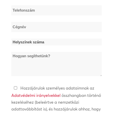
Telefonszám
*
Cégnév
*
Helyszínek
száma
Hogyan
*
segíthetünk?
Adatvédelmi
Hozzájárulok személyes adataimnak az
irányelvek
Adatvédelmi irányelvekkel
összhangban történő
kezeléséhez (beleértve a nemzetközi
*
adattovábbítást is), és hozzájárulok ahhoz, hogy