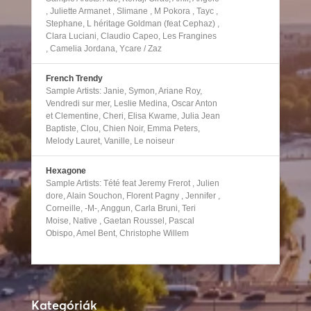
, Juliette Armanet , Slimane , M Pokora , Tayc ,
Stephane, L héritage Goldman (feat Cephaz) ,
Clara Luciani, Claudio Capeo, Les Frangines
, Camelia Jordana, Ycare / Zaz
French Trendy
Sample Artists: Janie, Symon, Ariane Roy,
Vendredi sur mer, Leslie Medina, Oscar Anton
et Clementine, Cheri, Elisa Kwame, Julia Jean
Baptiste, Clou, Chien Noir, Emma Peters,
Melody Lauret, Vanille, Le noiseur
Hexagone
Sample Artists: Tété feat Jeremy Frerot , Julien
dore, Alain Souchon, Florent Pagny , Jennifer ,
Corneille, -M-, Anggun, Carla Bruni, Teri
Moise, Native , Gaetan Roussel, Pascal
Obispo, Amel Bent, Christophe Willem
Kategóriák