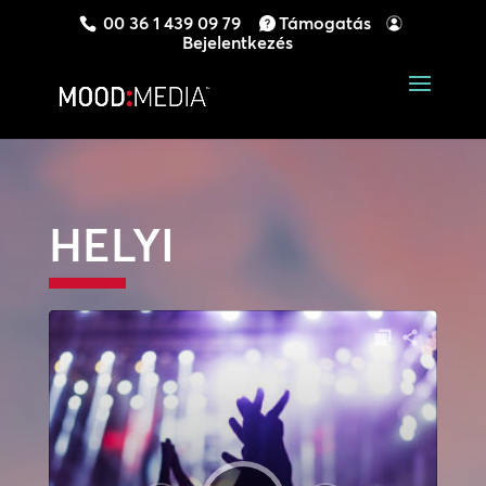
00 36 1 439 09 79
Támogatás
Bejelentkezés
HELYI
Audió
lejátszó