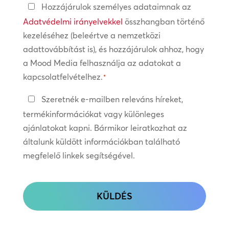
Adatvédelmi
Hozzájárulok személyes adataimnak az
irányelvek
Adatvédelmi irányelvekkel
összhangban történő
kezeléséhez (beleértve a nemzetközi
*
adattovábbítást is), és hozzájárulok ahhoz, hogy
a Mood Media felhasználja az adatokat a
kapcsolatfelvételhez.
*
Tartsa
Szeretnék e-mailben releváns híreket,
a
termékinformációkat vagy különleges
kapcsolatot
ajánlatokat kapni. Bármikor leiratkozhat az
általunk küldött információkban található
megfelelő linkek segítségével.
CAPTCHA