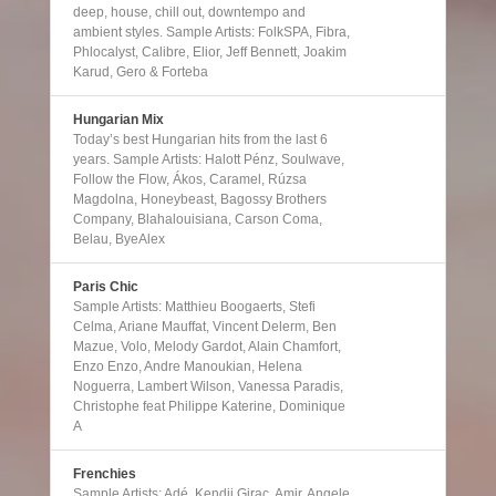
deep, house, chill out, downtempo and
ambient styles. Sample Artists: FolkSPA, Fibra,
Phlocalyst, Calibre, Elior, Jeff Bennett, Joakim
Karud, Gero & Forteba
Hungarian Mix
Today’s best Hungarian hits from the last 6
years. Sample Artists: Halott Pénz, Soulwave,
Follow the Flow, Ákos, Caramel, Rúzsa
Magdolna, Honeybeast, Bagossy Brothers
Company, Blahalouisiana, Carson Coma,
Belau, ByeAlex
Paris Chic
Sample Artists: Matthieu Boogaerts, Stefi
Celma, Ariane Mauffat, Vincent Delerm, Ben
Mazue, Volo, Melody Gardot, Alain Chamfort,
Enzo Enzo, Andre Manoukian, Helena
Noguerra, Lambert Wilson, Vanessa Paradis,
Christophe feat Philippe Katerine, Dominique
A
Frenchies
Sample Artists: Adé, Kendji Girac, Amir, Angele