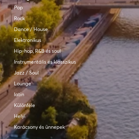
Pop
Rock
Dance / House
Elektronikus
Hip-hop, R&B és soul
Instrumentális és klasszikus
Jazz / Soul
Lounge
latin
Különféle
Helyi
Karácsony és ünnepek