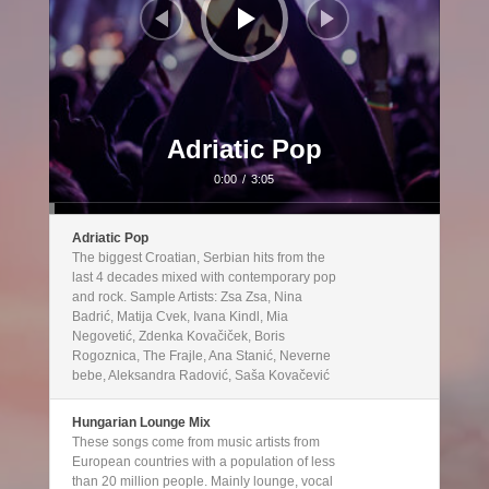
Adriatic Pop
0:00
/
3:05
Adriatic Pop
The biggest Croatian, Serbian hits from the
last 4 decades mixed with contemporary pop
and rock. Sample Artists: Zsa Zsa, Nina
Badrić, Matija Cvek, Ivana Kindl, Mia
Negovetić, Zdenka Kovačiček, Boris
Rogoznica, The Frajle, Ana Stanić, Neverne
bebe, Aleksandra Radović, Saša Kovačević
Hungarian Lounge Mix
These songs come from music artists from
European countries with a population of less
than 20 million people. Mainly lounge, vocal