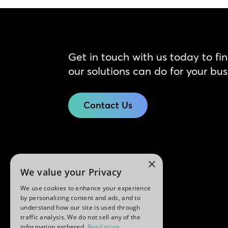
Get in touch with us today to fi
our solutions can do for your bus
Contact Us
×
We value your Privacy
We use cookies to enhance your experience
by personalizing content and ads, and to
understand how our site is used through
traffic analysis. We do not sell any of the
information gathered.
Read more