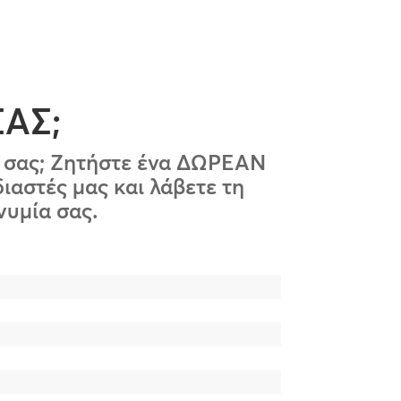
to
increase
or
decrease
ΣΑΣ;
volume.
σή σας; Ζητήστε ένα ΔΩΡΕΑΝ
ιαστές μας και λάβετε τη
νυμία σας.