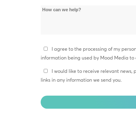
Name
How
*
can
we
help?
Privacy
I agree to the processing of my perso
Policy
information being used by Mood Media to 
*
Keep
I would like to receive relevant news,
In
links in any information we send you.
Touch
CAPTCHA