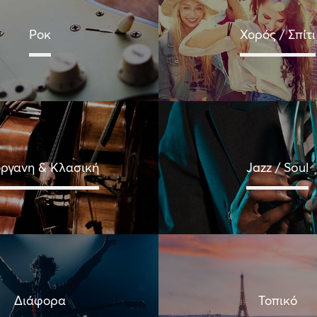
Ροκ
Χορός / Σπίτι
όργανη & Κλασική
Jazz / Soul
Διάφορα
Τοπικό