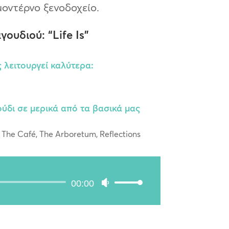
οντέρνο ξενοδοχείο.
γουδιού: “Life Is”
 λειτουργεί καλύτερα:
ύδι σε μερικά από τα βασικά μας
 The Café, The Arboretum, Reflections
Audio
00:00
Use
Player
Up/Down
Arrow
keys