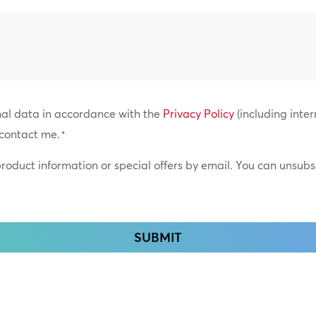
of
Locations
*
nal data in accordance with the
Privacy Policy
(including inter
contact me.
*
 product information or special offers by email. You can unsub