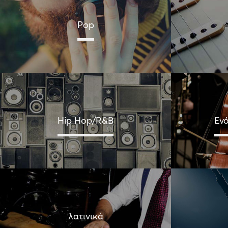
Pop
Hip Hop/R&B
Εν
λατινικά