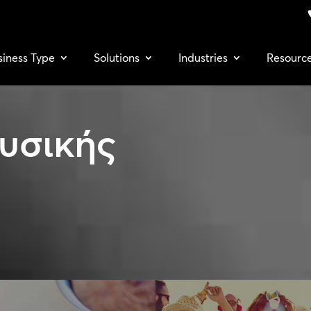
siness Type
Solutions
Industries
Resourc
υσικής