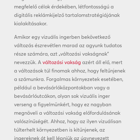
megfelelő célok érdekében, létfontosságú a
digitális reklámkijelző tartalomstratégiájának
kialakításakor.
Amikor egy vizuális ingerben bekövetkező
változás észrevétlen marad az agyunk tudatos
része számára, azt „változási vakságnak”
nevezzük. A
változási vakság
azért áll elő, mert
a változások túl finomak ahhoz, hogy feltűnjenek
a számunkra. Forgalmas környezetek esetében,
például a bevásárlóközpontokban vagy a
bevásárlóutcákon, olyan sok vizuális inger
verseng a figyelmünkért, hogy ez nagyban
megnöveli a változási vakság előfordulásának
valószínűségét. Ahhoz, hogy az ilyen vizuálisan
túlterhelt környezetben is kitűnjenek, az
ingereknek át kell lépniük az úgynevezett