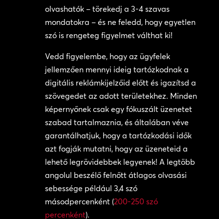
olvashatók – törekedj a 3-4 szavas
mondatokra – és ne feledd, hogy egyetlen
szó is rengeteg figyelmet válthat ki!
Vedd figyelembe, hogy az ügyfelek
jellemzően mennyi ideig tartózkodnak a
digitális reklámkijelzőid előtt és igazítsd a
szövegedet az adott területekhez. Minden
képernyőnek csak egy fókuszált üzenetet
szabad tartalmaznia, és általában véve
garantálhatjuk, hogy a tartózkodási idők
azt fogják mutatni, hogy az üzeneteid a
lehető legrövidebbek legyenek! A legtöbb
angolul beszélő felnőtt átlagos olvasási
sebessége például 3,4 szó
másodpercenként (
200-250 szó
percenként
).