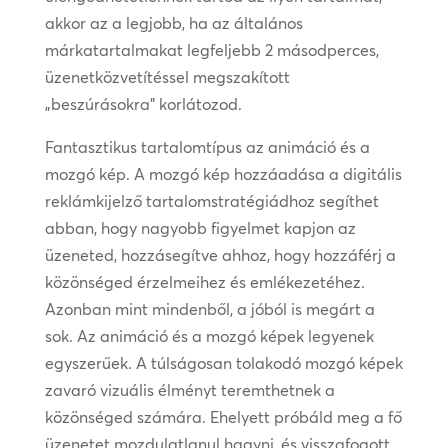
akkor az a legjobb, ha az általános
márkatartalmakat legfeljebb 2 másodperces,
üzenetközvetítéssel megszakított
„beszúrásokra” korlátozod.
Fantasztikus tartalomtípus az animáció és a
mozgó kép. A mozgó kép hozzáadása a digitális
reklámkijelző tartalomstratégiádhoz segíthet
abban, hogy nagyobb figyelmet kapjon az
üzeneted, hozzásegítve ahhoz, hogy hozzáférj a
közönséged érzelmeihez és emlékezetéhez.
Azonban mint mindenből, a jóból is megárt a
sok. Az animáció és a mozgó képek legyenek
egyszerűek. A túlságosan tolakodó mozgó képek
zavaró vizuális élményt teremthetnek a
közönséged számára. Ehelyett próbáld meg a fő
üzenetet mozdulatlanul hagyni, és visszafogott