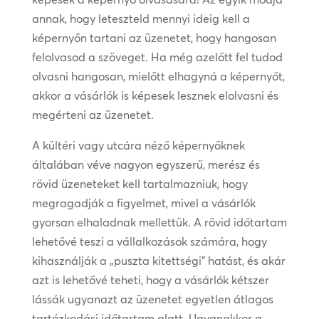
annak, hogy leteszteld mennyi ideig kell a
képernyőn tartani az üzenetet, hogy hangosan
felolvasod a szöveget. Ha még azelőtt fel tudod
olvasni hangosan, mielőtt elhagyná a képernyőt,
akkor a vásárlók is képesek lesznek elolvasni és
megérteni az üzenetet.
A kültéri vagy utcára néző képernyőknek
általában véve nagyon egyszerű, merész és
rövid üzeneteket kell tartalmazniuk, hogy
megragadják a figyelmet, mivel a vásárlók
gyorsan elhaladnak mellettük. A rövid időtartam
lehetővé teszi a vállalkozások számára, hogy
kihasználják a „puszta kitettségi” hatást, és akár
azt is lehetővé teheti, hogy a vásárlók kétszer
lássák ugyanazt az üzenetet egyetlen átlagos
tartózkodási időtartam alatt. Ugyanakkor a