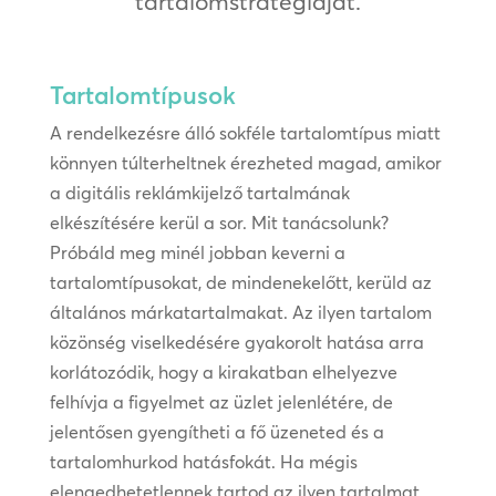
tartalomstratégiáját.
Tartalomtípusok
A rendelkezésre álló sokféle tartalomtípus miatt
könnyen túlterheltnek érezheted magad, amikor
a digitális reklámkijelző tartalmának
elkészítésére kerül a sor. Mit tanácsolunk?
Próbáld meg minél jobban keverni a
tartalomtípusokat, de mindenekelőtt, kerüld az
általános márkatartalmakat. Az ilyen tartalom
közönség viselkedésére gyakorolt hatása arra
korlátozódik, hogy a kirakatban elhelyezve
felhívja a figyelmet az üzlet jelenlétére, de
jelentősen gyengítheti a fő üzeneted és a
tartalomhurkod hatásfokát. Ha mégis
elengedhetetlennek tartod az ilyen tartalmat,