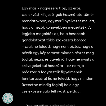
Egy másik nagyszerű tipp, az erős,
cselekvést kifejező igék használata tömör
mondatokban, egyszerű nyelvezet mellett,
hogy a nézők könnyebben megértsék. A
legjobb megoldás az, ha a hosszabb
gondolatokat több szakaszra bontod.
– csak ne feledd, hogy nem biztos, hogy a
nézők egy képsorozat minden részét meg
tudják nézni, és ügyelj rá, hogy ne nyújts a
szövegeket túl hosszúra – ez nem jó
módszer a fogyasztók figyelmének
fenntartására! És ne feledd, hogy minden
üzenetbe mindig foglalj bele egy
cselekvésre való felhívást, például:
MANAGE PRIVACY
Regisztráljon a törzsvásárlói