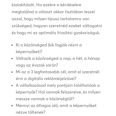
kialakítását. Ha ezekre a kérdésekre
megtalálod a választ akkor tisztában leszel
azzal, hogy milyen típusú tartalomra van
szükséged, hogyan szeretnéd ezeket váltogatni
és hogy mi az optimális frissítési gyakoriságuk.
Ki a közönséged (kik fogják nézni a
képernyőket)?
Változik a közönséged a nap, a hét, a hónap
vagy az évszak során?
Mi az a 3 legfontosabb cél, amit el szeretnél
érni a digitális reklámkijelzővel?
A vállalkozásod mely pontjain találhatóak a
képernyők? Hol vannak felszerelve, és milyen
messze vannak a közönségtől?
Mennyi az átlagos idő, amit a képernyőket
nézve töltenek?