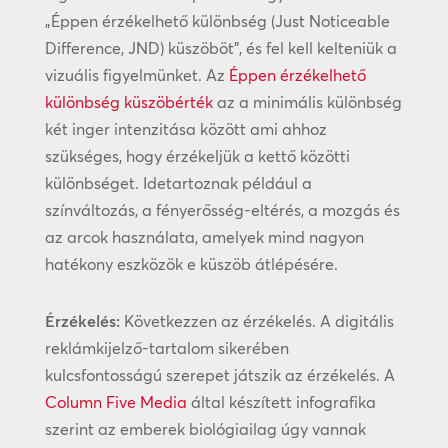
„Éppen érzékelhető különbség (Just Noticeable
Difference, JND) küszöböt”, és fel kell kelteniük a
vizuális figyelmünket. Az
Éppen érzékelhető
különbség küszöbérték
az a minimális különbség
két inger intenzitása között ami ahhoz
szükséges, hogy érzékeljük a kettő közötti
különbséget. Idetartoznak például a
színváltozás, a fényerősség-eltérés, a mozgás és
az arcok használata, amelyek mind nagyon
hatékony eszközök e küszöb átlépésére.
Érzékelés:
Következzen az érzékelés. A digitális
reklámkijelző-tartalom sikerében
kulcsfontosságú szerepet játszik az érzékelés. A
Column Five Media
által készített infografika
szerint az emberek biológiailag úgy vannak