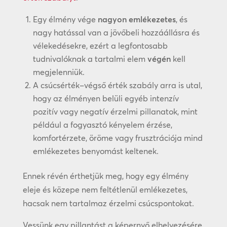
Egy élmény vége
nagyon emlékezetes
, és
nagy hatással van a jövőbeli hozzáállásra és
vélekedésekre, ezért a legfontosabb
tudnivalóknak a tartalmi elem
végén
kell
megjelenniük.
A csúcsérték–végső érték szabály arra is utal,
hogy az élményen belüli egyéb intenzív
pozitív vagy negatív érzelmi pillanatok, mint
például a fogyasztó kényelem érzése,
komfortérzete, öröme vagy frusztrációja mind
emlékezetes benyomást keltenek.
Ennek révén érthetjük meg, hogy egy élmény
eleje és közepe nem feltétlenül emlékezetes,
hacsak nem tartalmaz érzelmi csúcspontokat.
Vessünk egy pillantást a képernyő elhelyezésére