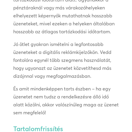
pénztáraknál vagy más várakozóhelyeken
elhelyezett képernyők mutathatnak hosszabb
üzeneteket, mivel ezeken a helyeken általában
hosszabb az átlagos tartózkodási időtartam.
Jó ötlet gyakran ismételni a legfontosabb
üzeneteket a digitális reklámkijelzőkön. Vedd
fontolóra egynél több szegmens használatát,
hogy ugyanazt az üzenetet közvetíthesd más
dizájnnal vagy megfogalmazásban.
És amit mindenképpen tarts észben – ha egy
üzenetet nem tudsz a rendelkezésre álló idő
alatt közölni, akkor valószínűleg maga az üzenet
sem megfelelő!
Tartalomfrissítés