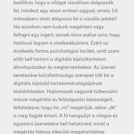
beállítva, hogy a világot vizuálisan dolgozzák
fel, mindezt egy olyan emberi aggyal, amely 1/4
másodperc alatt dolgozza fel a vizuális jeleket!
Ha azonban nem tudunk megérteni vagy
felfogni egy ingert, annak nincs esélye arra, hogy
hatással legyen a viselkedésünkre. Ezért az
érzékelés fontos pszichológiai terület, amit szem
előtt kell tartani a digitális kijelzőtartalom
létrehozásakor és megtervezésekor. Az üzenet
keretezése kulcsfontosságú szerepet tölt be a
digitális kijelződ tartalomstratégiájának
kialakításakor. Hajlamosak vagyunk túlbecsülni
mások megértési és feldolgozási képességeit,
feltételezve, hogy ha „mi” megértjük, akkor „ők”
is meg fogják érteni. A fő hangsúlyt a világos és
egyszerű üzenetekre kell helyezned, mivel a
megértés hiánya elkerülő magatartáshoz