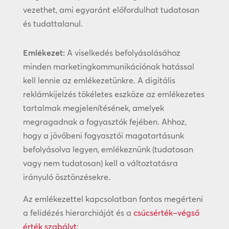
vezethet, ami egyaránt előfordulhat tudatosan
és tudattalanul.
Emlékezet:
A viselkedés befolyásolásához
minden marketingkommunikációnak hatással
kell lennie az emlékezetünkre. A digitális
reklámkijelzés tökéletes eszköze az emlékezetes
tartalmak megjelenítésének, amelyek
megragadnak a fogyasztók fejében. Ahhoz,
hogy a jövőbeni fogyasztói magatartásunk
befolyásolva legyen, emlékeznünk (tudatosan
vagy nem tudatosan) kell a változtatásra
irányuló ösztönzésekre.
Az emlékezettel kapcsolatban fontos megérteni
a felidézés hierarchiáját és a
csúcsérték–végső
érték szabályt
: