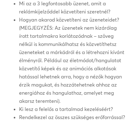
Mi az a 3 legfontosabb üzenet, amit a
reklámkijelződdel közvetíteni szeretnél?
Hogyan akarod közvetíteni az üzeneteidet?
(MEGJEGYZÉS: Az üzenetek nem kizárólag
írott tartalmakra korlátozódnak – szöveg
nélkül is kommunikálhatsz és közvetíthetsz
üzeneteket a márkádról és a létrehozni kívánt
élményről. Például az életmódot/hangulatot
közvetítő képek és az animációs alkotások
hatással lehetnek arra, hogy a nézők hogyan
érzik magukat, és hozzátehetnek ahhoz az
energiához és hangulathoz, amelyet meg
akarsz teremteni).
Ki lesz a felelős a tartalmad kezeléséért?
Rendelkezel az összes szükséges erőforrással?