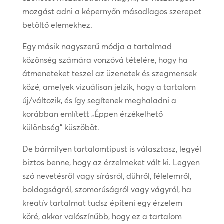
mozgást adni a képernyőn másodlagos szerepet
betöltő elemekhez.
Egy másik nagyszerű módja a tartalmad
közönség számára vonzóvá tételére, hogy ha
átmeneteket teszel az üzenetek és szegmensek
közé, amelyek vizuálisan jelzik, hogy a tartalom
új/változik, és így segítenek meghaladni a
korábban említett „Éppen érzékelhető
különbség” küszöböt.
De bármilyen tartalomtípust is választasz, legyél
biztos benne, hogy az érzelmeket vált ki. Legyen
szó nevetésről vagy sírásról, dühről, félelemről,
boldogságról, szomorúságról vagy vágyról, ha
kreatív tartalmat tudsz építeni egy érzelem
köré, akkor valószínűbb, hogy ez a tartalom