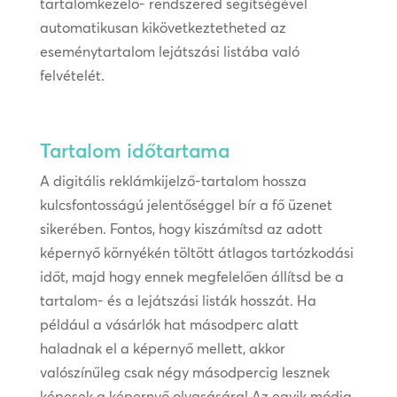
tartalomkezelő- rendszered segítségével
automatikusan kikövetkeztetheted az
eseménytartalom lejátszási listába való
felvételét.
Tartalom időtartama
A digitális reklámkijelző-tartalom hossza
kulcsfontosságú jelentőséggel bír a fő üzenet
sikerében. Fontos, hogy kiszámítsd az adott
képernyő környékén töltött átlagos tartózkodási
időt, majd hogy ennek megfelelően állítsd be a
tartalom- és a lejátszási listák hosszát. Ha
például a vásárlók hat másodperc alatt
haladnak el a képernyő mellett, akkor
valószínűleg csak négy másodpercig lesznek
képesek a képernyő olvasására! Az egyik módja