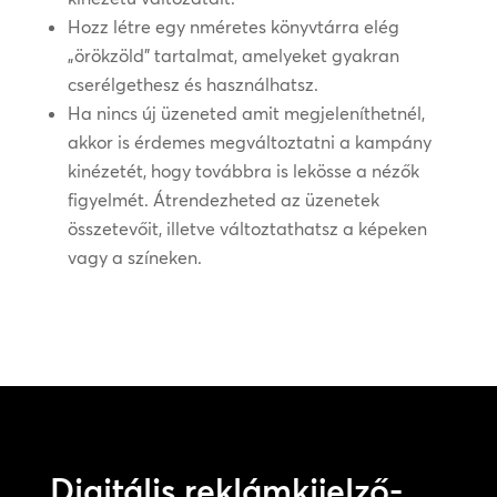
Hozz létre egy nméretes könyvtárra elég
„örökzöld” tartalmat, amelyeket gyakran
cserélgethesz és használhatsz.
Ha nincs új üzeneted amit megjeleníthetnél,
akkor is érdemes megváltoztatni a kampány
kinézetét, hogy továbbra is lekösse a nézők
figyelmét. Átrendezheted az üzenetek
összetevőit, illetve változtathatsz a képeken
vagy a színeken.
Digitális reklámkijelző-